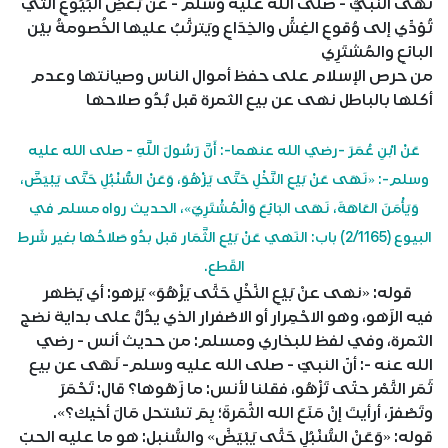
نَهَى النَّبيُّ - صلى الله عليه وسلم - عن بَعضِ البُيُوعِ التي
تُؤدِّي إلى وُقوعِ الغِشِّ والخِدَاعِ ويَترتَّبُ عليها الخُصومةُ بيْن
البائعِ والمُشتَرِي
من حرص الإسلام على حفظ أموال الناس وصيانتها وعدم
أكلها بالباطل نهى عن بيع الثمرة قبل بُدُو صلاحها
عَنْ ابْنِ عُمَرَ -رضي الله عنهما-: أَنَّ رَسُولَ اللَّهِ - صلى الله عليه
وسلم-: «نَهَى عَنْ بَيْعِ النَّخْلِ حَتَّى يَزْهُوَ، وَعَنْ السُّنْبُلِ حَتَّى يَبْيَضَّ،
وَيَأْمَنَ العَاهَةَ، نَهَى البَائِعَ وَالْمُشْتَرِيَ»، الحديث رواه مسلم في
البيوع (2/1165) باب: النَهي عَنْ بَيْعِ الثَّمَار قبل بدُو صَلاحُها بغير شَرط
القَطع.
قوله: «نهى عنْ بَيْعِ النَّخْلِ حَتَّى يَزْهُوَ» يَزهو: أي يَظهر
فيه الزَهو، وهو الاحْمِرار أو الاصْفرار الذي يدُلُّ على بداية نضج
الثمرة، وفي لفظ للبخاري ومسلم: من حديث أنس - رضي
الله عنه -: أنّ النبيّ - صلى الله عليه وسلم- نَهَى عن بيع
ثَمَر التَّمْر حتّى تَزْهُو، فقلنا لأنس: ما زَهْوها؟ قال: تَحْمَرَ
وتَصْفرّ، أرأيتَ إنْ مَنَعَ الله الثَّمَرةَ؛ بِمَ تسْتحل مَالَ أخيك؟».
قوله: «وَعَنْ السُّنْبُلِ حَتَّى يَبْيَضَّ» والسُّنبل: هو ما عليه الحبّ