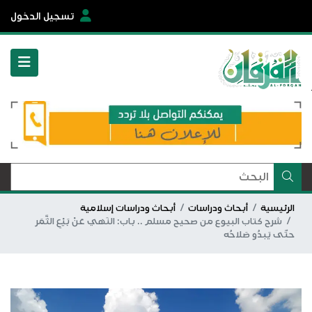
تسجيل الدخول
الرئيسية
أبحاث ودراسات
أبحاث ودراسات إسلامية
شرح كتاب البيوع من صحيح مسلم .. باب: النَهي عَنْ بَيْعِ الثَّمَر
حتّى يَبدُو صَلاحُه