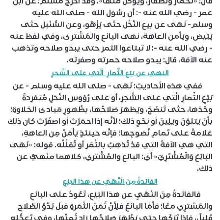
قال: «تحمارّ وتصفارّ، ويُؤكل منْها». وقد أخرج مسلم: عن ابن
عمر - رضي الله عنه -: أن رسُول الله - صلى الله عليه
وسلم- نَهَى عن بيع النَّخْل حتّى يَزْهُو، وعن السُّنْبل حتّى
يَبْيض، ويَأمن العاهة، نهى البائع والمُشْترى، وفي لفظ عنه
- رضي الله عنه -: لا تبتاعوا الثمر حتى يبدو صلاحه وتذهب
عنه الآفة، قال: يبدو صلاحه حمرته وصفرته.
النهي عن بَيْعِ الثِّمارِ الَّتي على الشَّجرِ
ففي هذه الأحاديثِ: نَهَى - صلى الله عليه وسلم - عن
بَيْعِ الثِّمارِ الَّتي على الشَّجرِ، أو على رُؤوسِ النَّخلِ مُنفرِدةً
وحْدَها، حتَّى تَنضَجَ، ويَظهَرَ صَلاحُها، بظُهورِ مَبادئِ الحَلاوةِ؛
بأنْ يَتلوَّنَ ويَلِينَ أو نحْوِ ذلك؛ لأنَّه إذا احمَرَّتْ أو اصفَرَّتْ كان ذلك
عَلامةً على تَمامِ نُضوجِها؛ فإنَّه حينئذٍ يَأمَنُ مِن العاهةِ،
التي هي الآفةُ التي قدْ تُذهِبُ بالثَّمَرِ أو تُقلِّلُه. قوله: «نَهَى
البَائِعَ وَالْمُشْتَرِيَ» أي: البائع والمُشْتري، كلاهما منْهيٌّ عن
ذلك.
الفائدةُ مِنَ النَّهْيِ عن هذا البَيْعِ
فالفائدةُ مِنَ النَّهْيِ عن هذا البَيْعِ، تَعُودُ على البائعِ
والمُشترِي معًا؛ فأمَّا البائعُ فلِأَنَّ ثَمَنَ الثَّمَرةِ قبلَ بُدُوِّ الصَّلاحِ
قَلِيلٌ، فإذا تَرَكَها حتى يَظْهَرَ صَلاحُها زاد ثَمنُها، وفي تَعجُّلِه