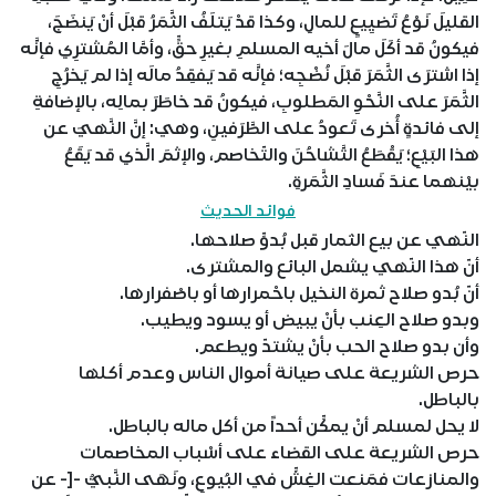
القليلَ نَوْعُ تَضيِيعٍ للمالِ، وكذا قدْ يَتلَفُ الثَّمَرُ قبْلَ أنْ يَنضَجَ،
فيكونُ قد أكَلَ مالَ أخيه المسلمِ بغيرِ حقٍّ، وأمَّا المُشترِي فإنَّه
إذا اشترَى الثَّمَرَ قبْلَ نُضْجِه؛ فإنَّه قد يَفقِدُ مالَه إذا لم يَخرُجِ
الثَّمَرَ على النَّحْوِ المَطلوبِ، فيكونُ قد خاطَرَ بمالِه، بالإضافةِ
إلى فائدةٍ أُخرى تَعودُ على الطَّرَفينِ، وهي: إنَّ النَّهيَ عن
هذا البَيْعِ؛ يَقْطَعُ التَّشاحُنَ والتّخاصم، والإثمَ الَّذي قد يَقَعُ
بيْنهما عندَ فَسادِ الثَّمَرةِ.
فوائد الحديث
النّهي عن بيع الثمار قبل بُدوِّ صلاحها.
أنّ هذا النّهي يشمل البائع والمشترى.
أنّ بُدو صلاح ثمرة النخيل باحْمرارها أو باصْفرارها.
وبدو صلاح العِنب بأنْ يبيض أو يسود ويطيب.
وأن بدو صلاح الحب بأنْ يشتدّ ويطعم.
حرص الشريعة على صيانة أموال الناس وعدم أكلها
بالباطل.
لا يحل لمسلم أنْ يمكِّن أحداً من أكل ماله بالباطل.
حرص الشريعة على القضاء على أسْباب المخاصمات
والمنازعات فمَنعت الغِشِّ في البُيوعِ، ونَهَى النَّبيُّ -[- عن