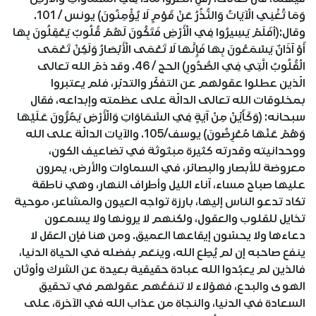
وَمَا تُغْنِي الْآيَاتُ وَالنُّذُرُ عَنْ قَوْمٍ لَا يُؤْمِنُونَ) يونس / 101.
وقال:(أفَلَمْ يَسِيرُوا فِي الْأَرْضِ فَتَكُونَ لَهُمْ قُلُوبٌ يَعْقِلُونَ بِهَا
أَوْ آذَانٌ يَسْمَعُونَ بِهَا فَإِنَّهَا لَا تَعْمَى الْأَبْصَارُ وَلَكِنْ تَعْمَى
الْقُلُوبُ الَّتِي فِي الصُّدُورِ) الحج / 46. وقد ذمّ الله تعالى
الّذين عطلوا عقولهم عن التفكّر والتدبّر، فلم يعتبروا
بمخلوقات الله تعالى الدالّة على عظمته وإبداعه، فقال
سبحانه: (وَكَأَيِّنْ مِنْ آيَةٍ فِي السَّمَاوَاتِ وَالْأَرْضِ يَمُرُّونَ عَلَيْهَا
وَهُمْ عَنْهَا مُعْرِضُونَ) يوسف/105. والآيات الدالّة على الله
ووحدانيته وقدرته كثيرة مبثوثة في تضاعيف الكون،
معروضة للأبصار والبصائر، في السماوات والأرض، يمرون
عليها صباح مساء، آناء الليل وأطراف النهار، وهي ناطقة
تكاد تدعو الناس إليها، بارزة تواجه العيون والمشاعر، موحية
تخايل للقلوب والعقول، ولكنهم لا يرونها ولا يسمعون
دعاءها ولا يحسّون إيقاعها العميق. ومن هنا فإن العقل لا
ينفع صاحبه إن لم يُطِع الله، وينعَم بفضله في الحياة الدنيا،
فالذين لم يعبُدوا الله عبادة حقيقية بعيدة عن الشرك وأوثان
الهوى والبدع، فهؤلاء لا تنفعُهم عقولهم في تحقيق
السعادة في الدنيا، والنجاة من عذاب الله في الآخرة، على