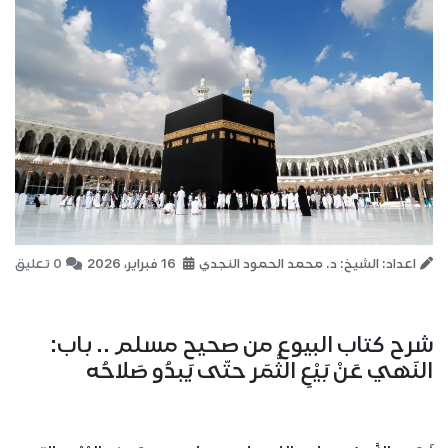
اعداد: الشيخ: د. محمد الحمود النجدي
16 فبراير، 2026
0 تعليق
شرح كتاب البيوع من صحيح مسلم .. باب:
النَهي عَنْ بَيْعِ الثَّمَر حتّى يَبدُو صَلاحُه