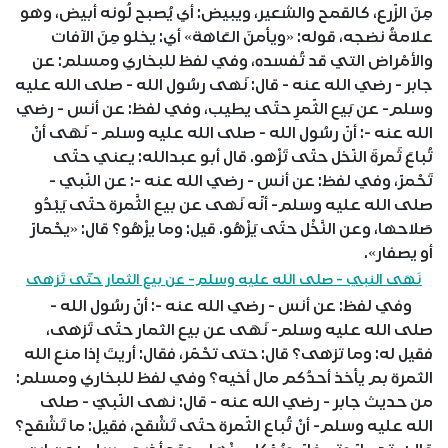
مِنَ الزّرع، كالقمح والشعير، ويبيض: أي يُصبح لُونه أبيض، وهو
علامةُ نضجه، قوله: «ويأمنَ العَاهة» أي: يخلو مِنَ الآفات
والأمْراض التي قد تُفسده، وفي لفظ للبخاري ومسلم: عن
جابر - رضي الله عنه - قال: نَهى رسُول الله - صلى الله عليه
وسلم- عن بَيع الثّمرِ حتّى يطيب، وفي لفظ: عن أنس - رضي
الله عنه -: أنّ رسُول الله - صلى الله عليه وسلم - نَهَى أنْ
تُباعَ ثَمرةَ النّخل حتّى تَزْهو. قال أبو عبدالله: يعني حتّى
تَحْمرّ، وفي لفظ: عن أنس - رضي الله عنه -: عن النّبي -
صلى الله عليه وسلم- أنّه نَهى عن بيع الثَّمرة حتّى يَبْدُو
صَلاحها، وعن النَّخْل حتّى يَزْهُو. قيل: وما يزْهُو؟ قال: «يحْمارّ
أو يصفار».
نَهَى النبي - صلى الله عليه وسلم- عن بيع الثمار حتّى تَزهى
وفي لفظ: عن أنس - رضي الله عنه -: أنّ رسُول الله -
صلى الله عليه وسلم- نَهَى عن بيع الثمار حتّى تَزهى،
فقيل له: وما تزهى؟ قال: حتى تحْمّر، فقال: أريتَ إذا منع الله
الثمرة بم يأخذ أحدُكم مال أخيه؟ وفي لفظ للبخاري ومسلم:
من حديث جابر - رضي الله عنه - قال: نهى النّبيّ - صلى
الله عليه وسلم- أنْ تُباع الثّمرة حتّى تَشْقح، فقيل: ما تَشْقح؟