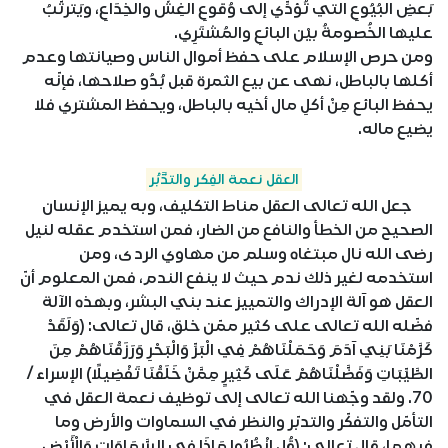
بَعضِ البُيُوعِ التي تُؤدِّي إلى وُقوعِ الغِشِّ والخِدَاعِ، ويَترتَّبُ
عليها الخُصومةُ بيْن البائعِ والمُشتَرِي.
ومن حرص الإسلام على حفظ أموال الناس وصيانتها وعدم
أكلها بالباطل، نهى عن بيع الثمرة قبل بُدُو صلاحها، فإنّه
يحفظ البائع مِنْ أكلِ مال أخيه بالباطل، ويحفظ المشتري فلا
يضيع ماله.
العقل نعمة الفِكر والتدَّبُر
جعل الله تعالى العقل مناط التكليف، وبه يميز الإنسان
الصحيح من الخطأ والنافع من الضار، فمن استخدم عقله لنيل
رضى الله نال مبتغاه وسلم من مهاوي الردى، ومن
استخدمه لغير ذلك ندم حيث لا ينفع الندم، فمن المعلوم أنّ
العقل هو آلة الإدراك والتمييز عند بني البشر، وبهذه الآلة
فضّله الله تعالى على كثير ممّن خلق، قال تعالى: (وَلَقَدْ
كَرَّمْنَا بَنِي آدَمَ وَحَمَلْنَاهُمْ فِي الْبَرِّ وَالْبَحْرِ وَرَزَقْنَاهُمْ مِنَ
الطَّيِّبَاتِ وَفَضَّلْنَاهُمْ عَلَى كَثِيرٍ مِمَّنْ خَلَقْنَا تَفْضِيلًا) الإسراء /
70. ولقد وجّهنا الله تعالى إلى توظيف نعمة العقل في
التأمّل والتفكّر والتدبّر والنظر في السماوات والأرض وما
فيهما، قال تعالى: (قُلِ انْظُرُوا مَاذَا فِي السَّمَاوَاتِ وَالْأَرْضِ