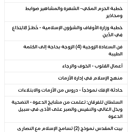
خطبة الحرم المكي- الشهرة والمشاهير ضوابط
ومحاذير
خطبة وزارة الأوقاف والشؤون الإسلامية - خَطَـرُ الِابْتِدَاعِ
فِي الدِّينِ
فن السعادة الزوجية (4) الزوجة بحاجة إلى الكلمة
الطيبة
أعمال القلوب - الخوف والرجاء
منهج الإسلام في إدارة الأزمات
حادثة الإفك نموذجاً - دروس من الأزمات والابتلاءات
السلطان للفرقان: تعلمت من مشايخ الدعوة - التضحية
وبذل الغالي والنفيس والصبر على الأذى في سبيل
الدعوة
بيت المقدس نموذج (2) تسامح الإسلام مع النصارى