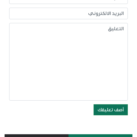
أضف تعليقك