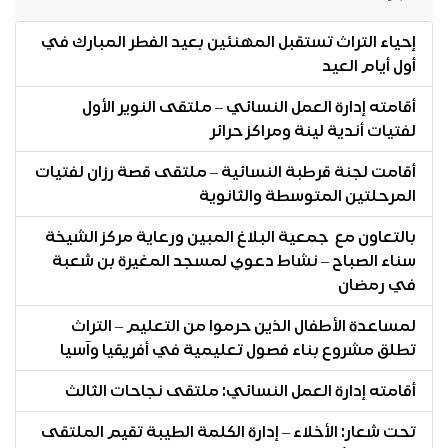
إحياء التراث تستقبل المهنئين بعيد الفطر المبارك في
أول أيام العيد
أقامته إدارة العمل النسائي – ملتقى النوير الأول
لفتيات أندية لينة ومراكز حرائر
أقامت لجنة قرطبة النسائية – ملتقى قصة رزان لفتيات
المرحلتين المتوسطة والثانوية
بالتعاون مع جمعية البلاغ المبين ورعاية مركز الشيخة
سناء الصباح – نشاط دعوي لمسجد المغيرة بن شعبة
في رمضان
لمساعدة الأطفال الذين حرموا من التعليم – التراث
تطلق مشروع بناء فصول تعليمية في أفريقيا وآسيا
أقامته إدارة العمل النسائي: ملتقى نجاحات الثالث
تحت شعار: الأخلاء – إدارة الكلمة الطيبة تقيم الملتقى