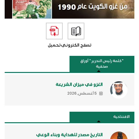
تصفح الكتروني
تحميل
"كلمة رئيس التحرير " أوراق
صحفية
الغزو في ميزان الشريعة
5 أغسطس, 2026
الافتتاحية
التاريخ مصدر للهداية وبناء الوعي