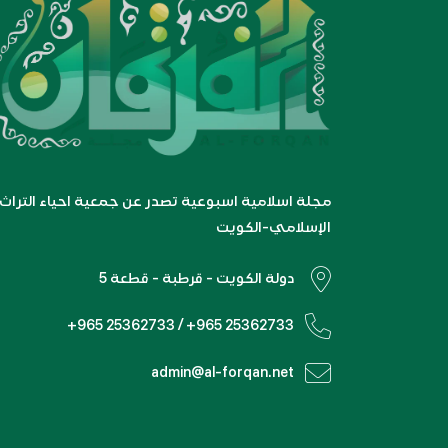
مجلة اسلامية اسبوعية تصدر عن جمعية احياء التراث
الإسلامي-الكويت
دولة الكويت - قرطبة - قطعة 5
+965 25362733 / +965 25362733
admin@al-forqan.net