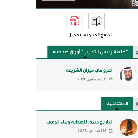
تصفح الكتروني
تحميل
"كلمة رئيس التحرير " أوراق صحفية
الغزو في ميزان الشريعة
5 أغسطس, 2026
الافتتاحية
التاريخ مصدر للهداية وبناء الوعي
3 أغسطس, 2026