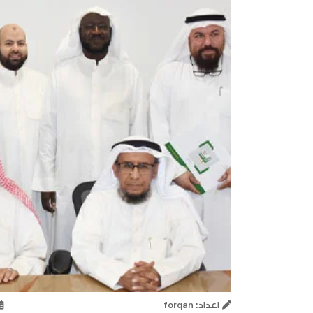
اعداد: forqan