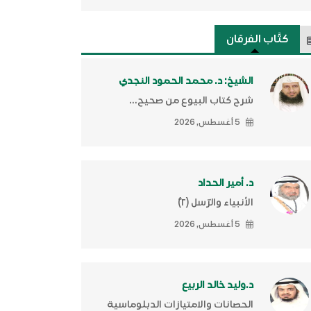
كتَّاب الفرقان
الشيخ: د. محمد الحمود النجدي
شرح كتاب البيوع من صحيح...
5 أغسطس, 2026
د. أمير الحداد
الأنبياء والرّسل (٢)ّ
5 أغسطس, 2026
د.وليد خالد الربيع
الحصانات والامتيازات الدبلوماسية