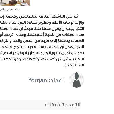
المحاضر م. سالم 
ثم بين الناشي أصناف المتعلمين وكيفية إيصال ا
والإبداع في الأداء، وتطوير كفاءة الفرد لأداء م
هذه الصفات من ناحية أهميتها، ومدى قربها أو ب
الصفات يدفعنا إلى مزيد من العمل والجد والتر
التي يمكن أن يتحلى بها المدرب الناجح؛ فالمد
بجوانب أخرى تربوية وأبوية إدارية وقيادية. ث
التدريب، ثم بين أهميتها وأهدافها وفوائدها 
المشاركين.
اعداد: forqan
لاتوجد تعليقات