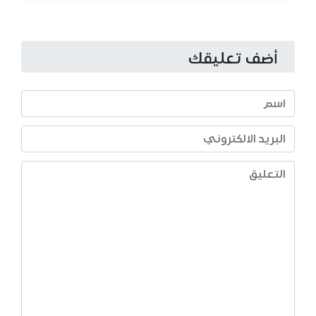
أضف تعليقك