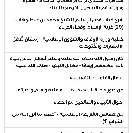
محاضرات منتدى تراث الرمضاني الثالث 3 - الأسرة
ودورها في التحصين القيمي للأبناء
شرح كتاب فضل الإسلام للشيخ محمد بن عبدالوهاب
(29) غربة الإسلام وفضل الغرباء
خطبة وزارة الأوقاف والشؤون الإسلامية - رَمَضَانُ شَهْرُ
الِانْتِصَارَاتِ وَالْفُتُوحَاتِ
كان رسول الله صلى الله عليه وسلم أعظمَ الناس حياءً
لأنه أعظمهم إيمانًا - فضائل النبي - صلى الله عليه
أعمال القلوب - الثقة بالله
من صور محبة النبي صلى الله عليه وسلم ونصرته
أحوال الأنبياء والصالحين مع الدعاء
من خصائص الشريعة الإسلامية - أعظم ما أنزل الله من
الشرائع (1)