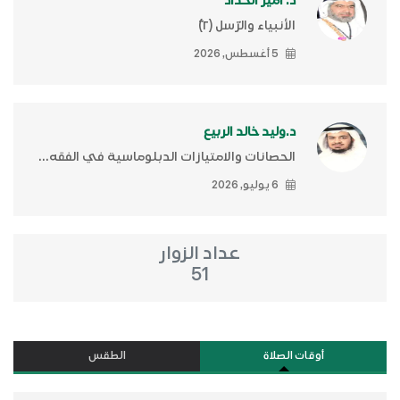
د. أمير الحداد
الأنبياء والرّسل (٢)ّ
5 أغسطس, 2026
د.وليد خالد الربيع
الحصانات والامتيازات الدبلوماسية في الفقه...
6 يوليو, 2026
عداد الزوار
51
أوقات الصلاة
الطقس