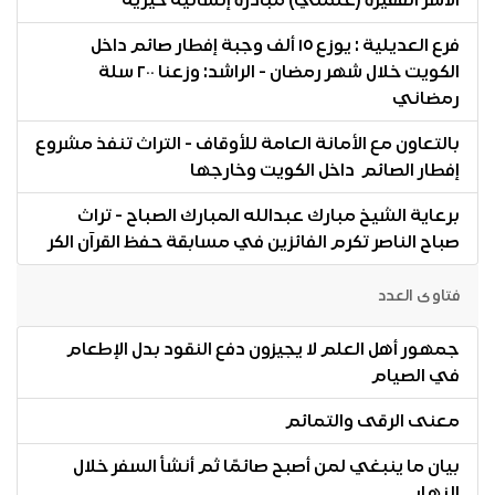
الأسر الفقيرة (علمني) مبادرة إنسانية خيرية
فرع العديلية : يوزع ١٥ ألف وجبة إفطار صائم داخل
الكويت خلال شهر رمضان - الراشد: وزعنا ٢٠٠ سلة
رمضاني
بالتعاون مع الأمانة العامة للأوقاف - التراث تنفذ مشروع
إفطار الصائم داخل الكويت وخارجها
برعاية الشيخ مبارك عبدالله المبارك الصباح - تراث
صباح الناصر تكرم الفائزين في مسابقة حفظ القرآن الكر
فتاوى العدد
جمهور أهل العلم لا يجيزون دفع النقود بدل الإطعام
في الصيام
معنى الرقى والتمائم
بيان ما ينبغي لمن أصبح صائمًا ثم أنشأ السفر خلال
النهار