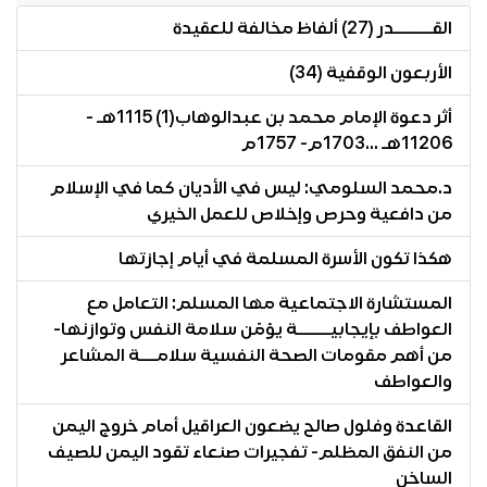
القـــــــدر (27) ألفاظ مخالفة للعقيدة
الأربعون الوقفية (34)
أثر دعوة الإمام محمد بن عبدالوهاب(1) 1115هـ -
11206هـ ...1703م- 1757م
د.محمد السلومي: ليس في الأديان كما في الإسلام
من دافعية وحرص وإخلاص للعمل الخيري
هكذا تكون الأسرة المسلمة في أيام إجازتها
المستشارة الاجتماعية مها المسلم: التعامل مع
العواطف بإيجابيــــــة يؤمّن سلامة النفس وتوازنها-
من أهم مقومات الصحة النفسية سلامـــة المشاعر
والعواطف
القاعدة وفلول صالح يضعون العراقيل أمام خروج اليمن
من النفق المظلم- تفجيرات صنعاء تقود اليمن للصيف
الساخن