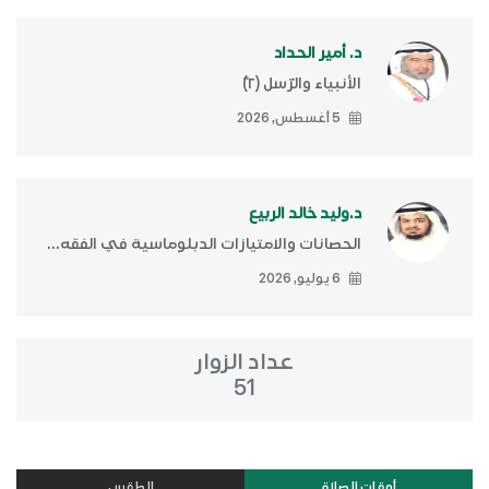
د. أمير الحداد
الأنبياء والرّسل (٢)ّ
5 أغسطس, 2026
د.وليد خالد الربيع
الحصانات والامتيازات الدبلوماسية في الفقه...
6 يوليو, 2026
عداد الزوار
51
أوقات الصلاة
الطقس