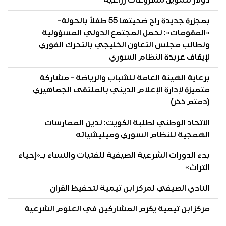
دولار لتمويل مشروعات زراعية
بمجزرة جديدة راح ضحيتها 55 طفلاً بالحولة-
«المقومات»: نحمل المجتمع الدولي المسؤولية
ونطالب مجلس التعاون الخليجي بالتحرك الفوري
لإيقاف عربدة النظام السوري
برعاية الهيئة العامة للشباب والرياضة - مشاركة
متميزة لإدارة الإعلام الديني بالملتقى الجماهيري
(دمتم ذخر)
الاتحاد الوطني لطلبة الكويت: ندين الممارسات
الهمجية للنظام السوري وميليشياته
بدء الدورات الشرعية الصيفية للفتيات والنساء بـ«إحياء
التراث»
النادي الصيفي لمركز ابن تيمية لتحفيظ القرآن
مركز ابن تيمية يكرم المشاركين في العلوم الشرعية