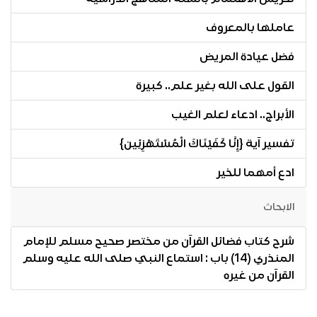
عاملها بالمعروف
فضل عيادة المريض
القول على الله بغير علم.. كبيرة
الأبراج.. ادعاء لعلم الغيب
تفسير آية {إِنَّا كَفَيْنَاكَ الْمُسْتَهْزِئِين}
ادع أمهما للخير
الابحاث
شرح كتاب فضائل القرآن من مختصر صحيح مسلم للإمام
المنذري (14) باب : استماع النبي صلى الله عليه وسلم
القرآن من غيره