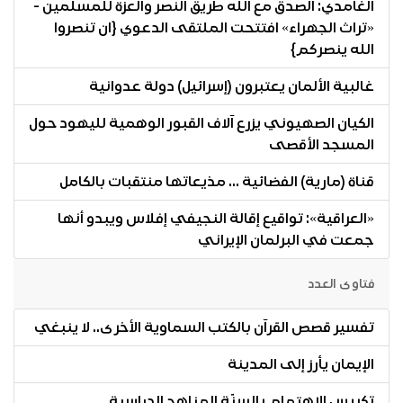
الغامدي: الصدق مع الله طريق النصر والعزة للمسلمين -
«تراث الجهراء» افتتحت الملتقى الدعوي {ان تنصروا
الله ينصركم}
غالبية الألمان يعتبرون (إسرائيل) دولة عدوانية
الكيان الصهيوني يزرع آلاف القبور الوهمية لليهود حول
المسجد الأقصى
قناة (مارية) الفضائية ... مذيعاتها منتقبات بالكامل
«العراقية»: تواقيع إقالة النجيفي إفلاس ويبدو أنها
جمعت في البرلمان الإيراني
فتاوى العدد
تفسير قصص القرآن بالكتب السماوية الأخرى.. لا ينبغي
الإيمان يأرز إلى المدينة
تكريس الاهتمام بالسنّة المناهج الدراسية