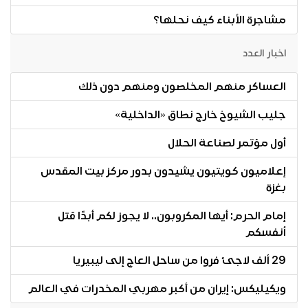
مشاجرة الأبناء كيف نحلها؟
اخبار العدد
العساكر منهم المخلصون ومنهم دون ذلك
جليب الشيوخ خارج نطاق «الداخلية»
أول مؤتمر لصناعة الحلال
إعلاميون كويتيون يشيدون بدور مركز بيت المقدس
بغزة
إمام الحرم: أيها المكروبون.. لا يجوز لكم أبدًا قتل
أنفسكم
29 ألف لاجئ فروا من ساحل العاج إلى ليبيريا
ويكيليكس: إيران من أكبر مهربي المخدرات في العالم