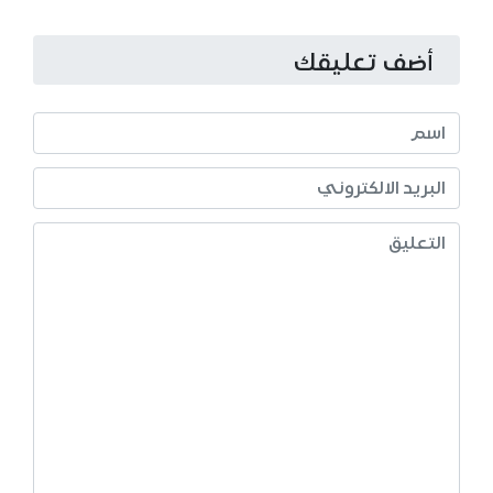
أضف تعليقك