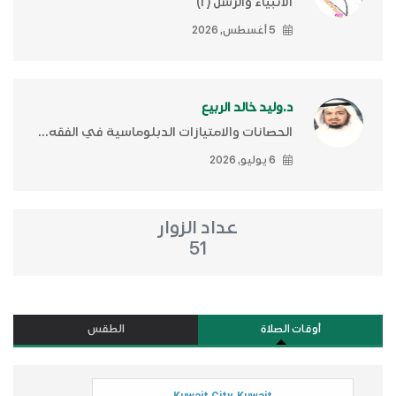
الأنبياء والرّسل (٢)ّ
5 أغسطس, 2026
د.وليد خالد الربيع
الحصانات والامتيازات الدبلوماسية في الفقه...
6 يوليو, 2026
عداد الزوار
51
أوقات الصلاة
الطقس