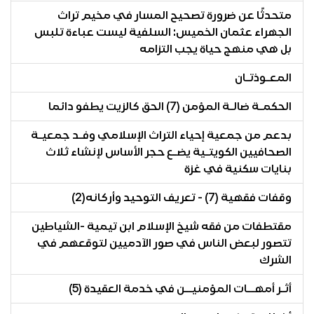
متحدثًا عن ضرورة تصحيح المسار في مخيم تراث
الجهراء عثمان الخميس: السلفية ليست عباءة تلبس
بل هي منهج حياة يجب التزامه
المعـوذتـان
الحكمـة ضالـة المؤمن (7) الحق كالزيت يطفو دائما
بدعم من جمعية إحياء التراث الإسلامي وفـد جمعيـة
الصحافيين الكويتـية يضـع حجر الأساس لإنشاء ثلاث
بنايات سكنية في غزة
وقفات فقهية (7) - تعريف التوحيد وأركانه(2)
مقتطفات من فقه شيخ الإسلام ابن تيمية -الشياطين
تتصور لبعض الناس في صور الآدميين لتوقعهم في
الشرك
أثـر أمهــات المؤمنيــن في خدمة العقيدة (5)