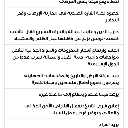
أخطاء يقع فيها بعض المرضى
جهود لجنة القارة الهندية في محاربة الإرهاب وفكر
التكفير
حارب الدين وغابت العدالة وانحرف التشريع فقال الشعب
كلمته-تونس تزيح عن كاهلها غبار الظلم والاستبداد
الغلاء وارتفاع أسعار المحروقات والمواد الغذائية تشعل
مواجهات دامية- فتنة الغلاء والبطالة تضرب عدداً من
الدول الإسلامية
بعد سرقة الأرض والتاريخ والمقدسات- الصهاينة
يسرقون دموع أطفال فلسطين ومعاناتهم!!
يزهد فيما عنده ويتطلع إلى ما عند غيره
إعلان شرم الشيخ: تفعيل الالتزام بالأمن الغذائي
والمائي وتوفير فرص عمل للشباب
بريد القراء