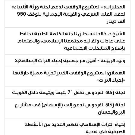
المطيرات: «المشروع الوقفي لدعم لجنة ورثة الأنبياء»
لدعم العلم الشرعي والقيمة الإجمالية للوقف 950
ألف دينار
الشيخ د. خالد السلطان : لجنة الكلمة الطيبة تحافظ
على عادات وتقاليد مجتمعنا الإسلامي، والاهتمام
بإصلاح المشكلات الاجتماعية
وليد الربيعة - أمين سر جمعية إحياء التراث الإسلامي:
الهملان: المشروع الوقفي الكبير تجربة مميزة طرقتها
«إحياء التراث»
لجنة زكاة الفردوس تكفل 71 يتيما ويتيمة داخل الكويت
لجنة زكاة الفردوس تدعو إلى (الإسهام) في مشاريع
البر والإحسان
إحياء التراث الإسلامي تنظم العديد من الأنشطة
الصيفية في هدية