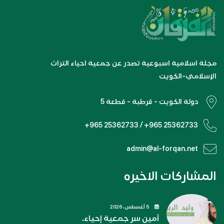
مجلة اسلامية اسبوعية تصدر عن جمعية احياء التراث
الإسلامي-الكويت
دولة الكويت - قرطبة - قطعة 5
+965 25362733 / +965 25362733
admin@al-forqan.net
المشاركات الاخيره
5 أغسطس، 2026
أمين سر جمعية إحياء.