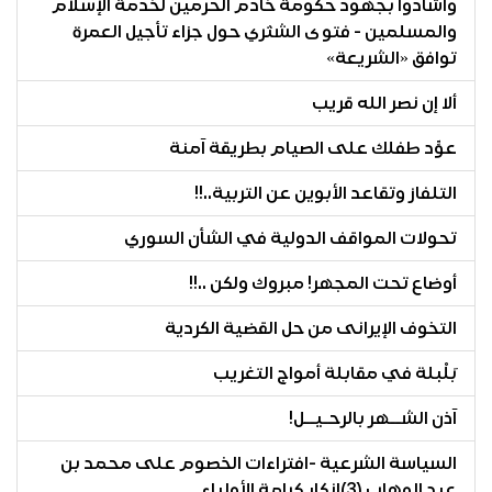
وأشادوا بجهود حكومة خادم الحرمين لخدمة الإسلام
والمسلمين - فتوى الشثري حول جزاء تأجيل العمرة
توافق «الشريعة»
ألا إن نصر الله قريب
عوِّد طفلك على الصيام بطريقة آمنة
التلفاز وتقاعد الأبوين عن التربية..!!
تحولات المواقف الدولية في الشأن السوري
أوضاع تحت المجهر! مبروك ولكن ..!!
التخوف الإيرانى من حل القضية الكردية
بَلْبلة في مقابلة أمواج التغريب
آذن الشــهر بالرحـيــل!
السياسة الشرعية -افتراءات الخصوم على محمد بن
عبد الوهاب (3)إنكار كرامة الأولياء