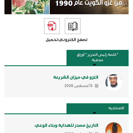
تصفح الكتروني
تحميل
"كلمة رئيس التحرير " أوراق
صحفية
الغزو في ميزان الشريعة
5 أغسطس, 2026
الافتتاحية
التاريخ مصدر للهداية وبناء الوعي