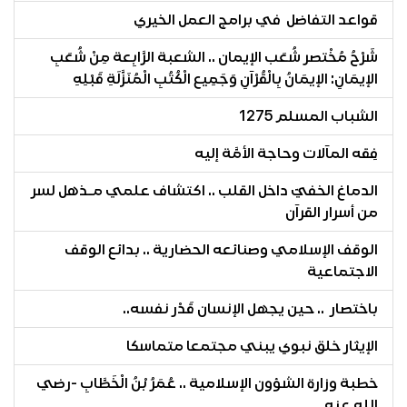
ﻗﻮاﻋﺪ اﻟﺘﻔﺎﺿﻞ ﻓﻲ ﺑﺮاﻣﺞ اﻟﻌﻤﻞ اﻟﺨﻴﺮي
شَرْحُ مُخْتصر شُعَب الإيمان .. الشعبة الرَّابِعة مِنْ شُعَبِ
الإيمَانِ: الإيمَانُ بِالْقُرْآنِ وَجَمِيع الْكُتُبِ الْمُنَزَّلَةِ قَبْلِهِ
الشباب المسلم 1275
فِقه المآلات وحاجة الأمَّة إليه
الدماغ الخفيّ داخل القلب .. اكتشاف علمي مـذهل لسر
من أسرار القرآن
الوقف الإسلامي وصنائعه الحضارية .. بدائع الوقف
الاجتماعية
باختصار .. حين يجهل الإنسان قَدْر نفسه..
الإيثار خلق نبوي يبني مجتمعا متماسكا
خطبة وزارة الشؤون الإسلامية .. عُمَرُ بْنُ الْخَطَّابِ -رضي
الله عنه