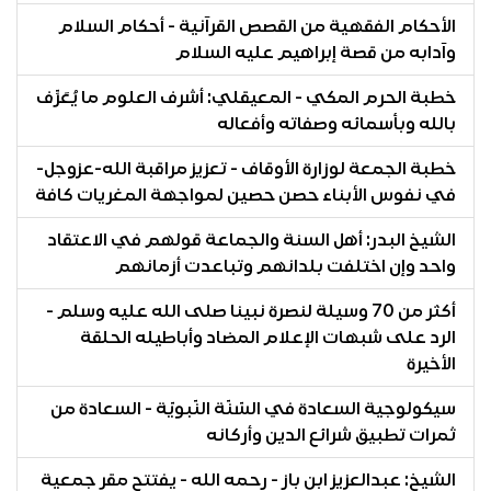
الأحكام الفقهية من القصص القرآنية - أحكام السلام
وآدابه من قصة إبراهيم عليه السلام
خطبة الحرم المكي - المعيقلي: أشرف العلوم ما يُعَرِّف
بالله وبأسمائه وصفاته وأفعاله
خطبة الجمعة لوزارة الأوقاف - تعزيز مراقبة الله-عزوجل-
في نفوس الأبناء حصن حصين لمواجهة المغريات كافة
الشيخ البدر: أهل السنة والجماعة قولهم في الاعتقاد
واحد وإن اختلفت بلدانهم وتباعدت أزمانهم
أكثر من 70 وسيلة لنصرة نبينا صلى الله عليه وسلم -
الرد على شبهات الإعلام المضاد وأباطيله الحلقة
الأخيرة
سيكولوجية السعادة في السّنّة النّبويّة - السعادة من
ثمرات تطبيق شرائع الدين وأركانه
الشيخ: عبدالعزيز ابن باز - رحمه الله - يفتتح مقر جمعية