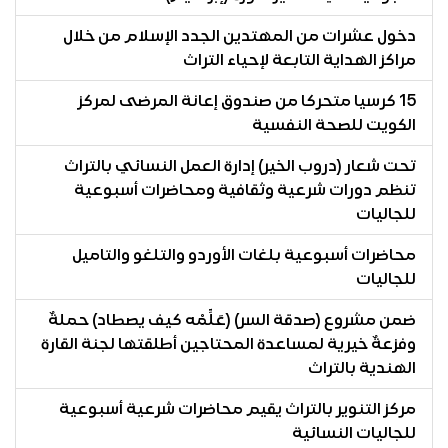
دخول عشرات من المهتدين الجدد الإسلام من خلال
مراكز الهداية التابعة لإحياء التراث
15 كرسيا متحركا من صندوق إعانة المرضى لمركز
الكويت للصحة النفسية
تحت شعار (دروب الخير) إدارة العمل النسائي بالتراث
تنظم دورات شرعية وثقافية ومحاضرات أسبوعية
للجاليات
محاضرات أسبوعية بلغات الأوردو والتلغو والتاميل
للجاليات
ضمن مشروع (صدقة السر) (عَلِّمْه كيف يصطاد) حملةٌ
وفزعةٌ خيرية لمساعدة المحتاجين أطلقتها لجنة القارة
الهندية بالتراث
مركز التنوير بالتراث يقيم محاضرات شرعية أسبوعية
للجاليات النسائية