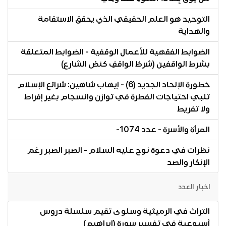
التوحيد هو العلم الحقيقي الذي يحقق الاستقامة
والهداية
الضوابط الفقهية للأعمال الوقفية - الضوابط المتعلقة
بشرط الواقفين (شرطُ الواقفِ كنصِّ الشارع)
خطورة الإلحاد الجديد (6) - إيهاب شاهين: شرائع الإسلام
تلبي احتياجات الفطرة في توازن وانسجام بغير إفراط
ولا تفريط
المرأة والأسرة - عدد 1074-
نظرات في دعوة نوح عليه السلام - الصبر الصبر رغم
الإنكار والصد
اخبار العدد
التراث في الرميثية وسلوى تقيم سلسلة دروس
أسبوعية في تفسير سورة (إبراهيم)