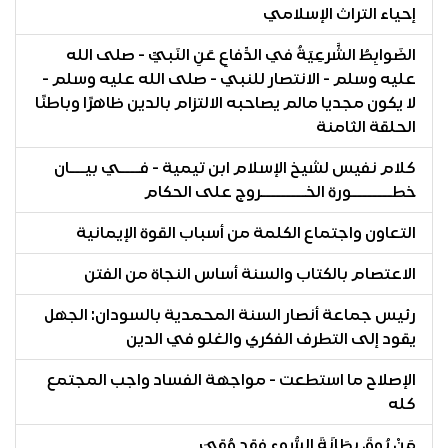
إحياء التراث الإسلامي
الضَوابِطُ الشَّرعِيَةُ في الدِّفاعِ عَنِ النَبيِّ - صلى الله
عليه وسلم - الانتصار للنبي - صلى الله عليه وسلم -
لا يكون مجديا مالم يصاحبه الالتزام بالدين ظاهرًا وباطنًا
الحلقة الثامنة
كلام نفيس لشيخ الإسلام ابن تيمية - فــــي بيـــان
خطــــــــورة الخـــــــــروج على الحكام
التعاون واجتماع الكلمة من أسباب القوة الإيمانية
الاعتصام بالكتاب والسنة أساس النجاة من الفتن
رئيس جماعة أنصار السنة المحمدية بالسودان: الجهل
يقود إلى التطرف الفكري والغلو في الدين
الإصلاح ما استطعت - مواجهة الفساد واجب المجتمع
كله
مَنْ يُوقَ بِطَانَةَ السُّوءِ فقد وُقِيَ