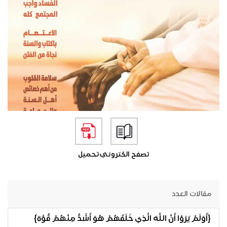
تصفح الكتروني
تحميل
مقالات العدد
{أَوَلَمْ يَرَوْا أَنَّ اللَّهَ الَّذِي خَلَقَهُمْ هُوَ أَشَدُّ مِنْهُمْ قُوَّة}