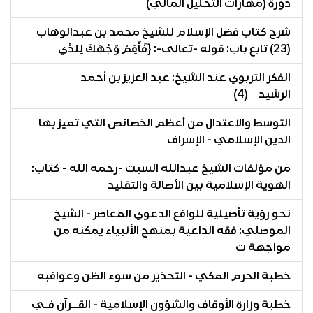
دورة (مهارات التحليل المالي)
شرح كتاب فضل الإسلام للشيخ محمد بن عبدالوهاب
(23) تابع باب: قوله -تعالى-: {فَأَقِمْ وَجْهَكَ لِلدِّي
الفكر التربوي عند الشيخ: عبد العزيز بن أحمد
الرشيد (4)
التوسط والاعتدال من أعظم الخصائص التي تميز بها
الدين الإسلامي - الإسراف
من مؤلفات الشيخ عبدالله السبت -رحمه الله - كتاب:
الهوية الإسلامية بين الأصالة والتقليد
نحو رؤية تأصيلية للواقع الدعوي المعاصر - الشيخ
الموصلي: فقه الداعية بمنهج الأنبياء يمكنه من
مواجهة ت
خطبة الحرم المكي - التحذير من سوء الظن وعواقبه
خطبة وزارة الأوقاف والشؤون الإسلامية - القــرآن فـي