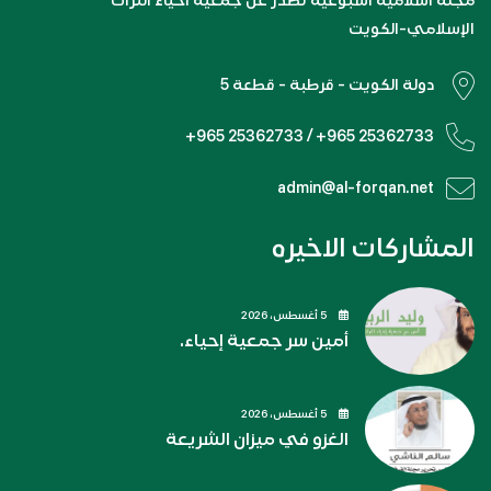
مجلة اسلامية اسبوعية تصدر عن جمعية احياء التراث
الإسلامي-الكويت
دولة الكويت - قرطبة - قطعة 5
+965 25362733 / +965 25362733
admin@al-forqan.net
المشاركات الاخيره
5 أغسطس، 2026
أمين سر جمعية إحياء.
5 أغسطس، 2026
الغزو في ميزان الشريعة