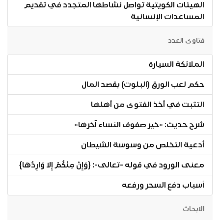
الهيئات الكويتية تواصل نشاطها المتجدد في تقديم
المساعدات الإنسانية
فتاوى العدد
الملائكة السيارة
حكم لعب الورق (البلوت) بقصد المال
التثبت في أخذ الفتوى من أهلها
شرح حديث: «خير صفوف النساء آخرها»
أدعية التخلص من وسوسة الشيطان
معنى الورود في قوله -تعالى-: {وَإِنْ مِنْكُمْ إِلا وَارِدُهَا}
أسباب دفع السحر ورفعه
الابحاث