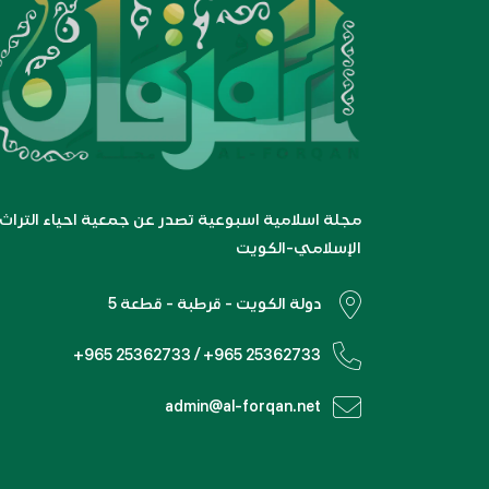
مجلة اسلامية اسبوعية تصدر عن جمعية احياء التراث
الإسلامي-الكويت
دولة الكويت - قرطبة - قطعة 5
+965 25362733 / +965 25362733
admin@al-forqan.net