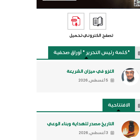
تصفح الكتروني
تحميل
"كلمة رئيس التحرير " أوراق صحفية
الغزو في ميزان الشريعة
5 أغسطس, 2026
الافتتاحية
التاريخ مصدر للهداية وبناء الوعي
3 أغسطس, 2026