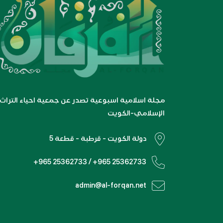
مجلة اسلامية اسبوعية تصدر عن جمعية احياء التراث
الإسلامي-الكويت
دولة الكويت - قرطبة - قطعة 5
+965 25362733 / +965 25362733
admin@al-forqan.net