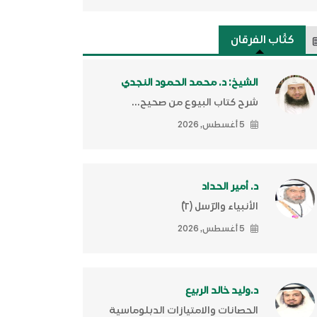
كتَّاب الفرقان
الشيخ: د. محمد الحمود النجدي
شرح كتاب البيوع من صحيح...
5 أغسطس, 2026
د. أمير الحداد
الأنبياء والرّسل (٢)ّ
5 أغسطس, 2026
د.وليد خالد الربيع
الحصانات والامتيازات الدبلوماسية