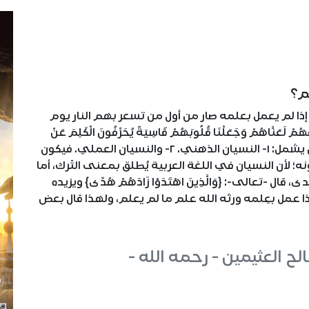
م؟
ه إذا لم يعمل بعلمه صار من أول من تسعر بهم النار يوم
َنَّاهُمْ وَجَعَلْنَا قُلُوبَهُمْ قَاسِيَةً يُحَرِّفُونَ الْكَلِمَ عَنْ
مَوَاضِعِهِ وَنَسُوا حَظًّا مِمَّا ذُكِّرُوا بِهِ} وهذا النسيان يشمل: ١- النسيان الذهني. ٢- والنسيان العملي. فيكون
لأن النسيان في اللغة العربية يُطلق بمعنى التّرك، أما
ل -تعالى-: {وَالَّذِينَ اهْتَدَوْا زَادَهُمْ هُدًى} ويزيده
}. فإذا عمل بعِلمه ورثه الله علم ما لم يعلم، ولهذا قال بعض
ح العثيمين - رحمه الله -