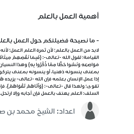
أهمية العمل بالعلم
- ما نصيحة فضيلتكم حول العمل بالعل
لابد من العمل بالعلم؛ لأن ثمرة العلم العمل؛ لأن
القيامة؛ لقول الله -تعالى-: {فَبِمَا نَقْضِهِمْ مِيثَاقَهُمْ لَع
بمعنى ينسونه ذهنيا، أو ينسونه بمعنى يتركونه؛ 
إذا عمل الإنسان بعلمه فإن الله -تعالى- يزيده هُدى، قا
تقوى؛ ولهذا قال -تعالى-: {وَآَتَاهُمْ تَقْوَاهُمْ
السلف: العلم يهتف بالعمل فإن أجابه وإلا ارتحل.
اعداد: الشيخ محمد بن صال