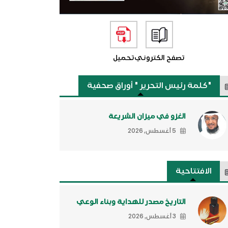
تصفح الكتروني
تحميل
"كلمة رئيس التحرير " أوراق صحفية
الغزو في ميزان الشريعة
5 أغسطس, 2026
الافتتاحية
التاريخ مصدر للهداية وبناء الوعي
3 أغسطس, 2026