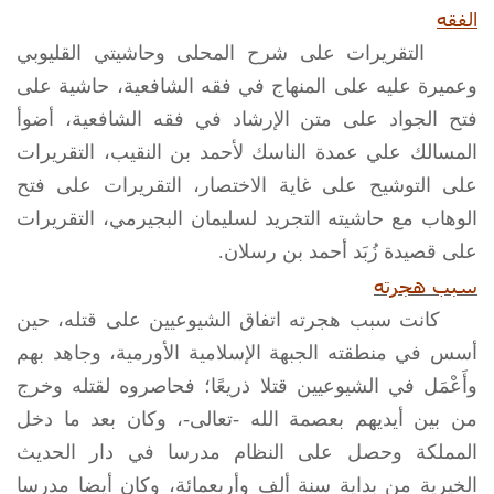
الفقه
التقريرات على شرح المحلى وحاشيتي القليوبي
وعميرة عليه على المنهاج في فقه الشافعية، حاشية على
فتح الجواد على متن الإرشاد في فقه الشافعية، أضوأ
المسالك علي عمدة الناسك لأحمد بن النقيب، التقريرات
على التوشيح على غاية الاختصار، التقريرات على فتح
الوهاب مع حاشيته التجريد لسليمان البجيرمي، التقريرات
على قصيدة زُبَد أحمد بن رسلان.
سبب هجرته
كانت سبب هجرته اتفاق الشيوعيين على قتله، حين
أسس في منطقته الجبهة الإسلامية الأورمية، وجاهد بهم
وأَعْمَل في الشيوعيين قتلا ذريعًا؛ فحاصروه لقتله وخرج
من بين أيديهم بعصمة الله -تعالى-، وكان بعد ما دخل
المملكة وحصل على النظام مدرسا في دار الحديث
الخيرية من بداية سنة ألف وأربعمائة، وكان أيضا مدرسا