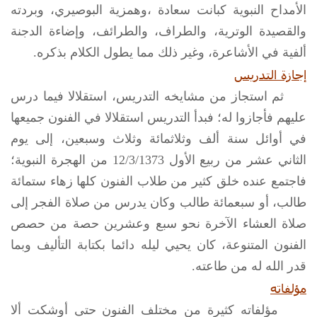
الأمداح النبوية كبانت سعادة ،وهمزية البوصيري، وبردته
والقصيدة الوترية، والطراف، والطرائف، وإضاءة الدجنة
ألفية في الأشاعرة، وغير ذلك مما يطول الكلام بذكره.
إجازة التدريس
ثم استجاز من مشايخه التدريس، استقلالا فيما درس
عليهم فأجازوا له؛ فبدأ التدريس استقلالا في الفنون جميعها
في أوائل سنة ألف وثلاثمائة وثلاث وسبعين، إلى يوم
الثاني عشر من ربيع الأول 12/3/1373 من الهجرة النبوية؛
فاجتمع عنده خلق كثير من طلاب الفنون كلها زهاء ستمائة
طالب، أو سبعمائة طالب وكان يدرس من صلاة الفجر إلى
صلاة العشاء الآخرة نحو سبع وعشرين حصة من حصص
الفنون المتنوعة، كان يحيي ليله دائما بكتابة التأليف وبما
قدر الله له من طاعته.
مؤلفاته
مؤلفاته كثيرة من مختلف الفنون حتى أوشكت ألا