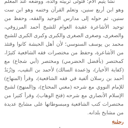
نشأ يتيم الأم؛ فتولى تربيته والده، ووضعه عند المعلم
وهو ابن أربع سنين، وتعلم القرآن وختمه وهو ابن ست
سنين، ثم حوله إلى مدارس التوحيد والفقه، وحفظ من
توحيد الأشاعرة عقيدة العوام للشيخ أحمد المرزوقي،
والصغرى، وصغرى الصغرى والكبرى وكبرى الكبرى للشيخ
محمد بن يوسف السنوسي؛ لأن أهل الحبشة كانوا وقتئذ
من الأشاعرة، وحفظ من مختصرات فقه الشافعية كثيرًا،
كمختصر (بأفضل الحضرمي) ومختصر (أبي شجاع) مع
(كفاية الأخيار)، و(عمدة السالك) لأحمد بن النقيب، و(زُبَدُ
أحمد بن رسلان ألفية في فقه الشافعية)، وقرأ (المنهاج)
للإمام النووي مع شرحه (مغني المحتاج)، و(المنهج) لشيخ
الإسلام الأنصاري مع شرحه (فتح الوهاب)، وقرأ كثيرا من
مختصرات كتب الشافعية ومبسوطاتها على مشايخ عديدة
من مشايخ بلدانه.
رحلته