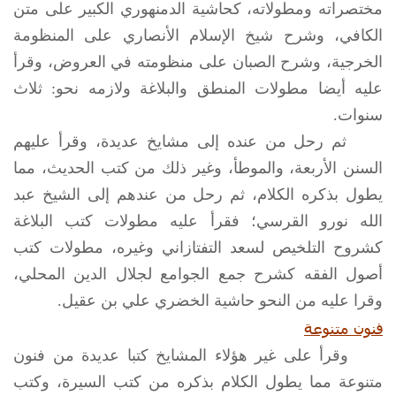
مختصراته ومطولاته، كحاشية الدمنهوري الكبير على متن
الكافي، وشرح شيخ الإسلام الأنصاري على المنظومة
الخرجية، وشرح الصبان على منظومته في العروض، وقرأ
عليه أيضا مطولات المنطق والبلاغة ولازمه نحو: ثلاث
سنوات.
ثم رحل من عنده إلى مشايخ عديدة، وقرأ عليهم
السنن الأربعة، والموطأ، وغير ذلك من كتب الحديث، مما
يطول بذكره الكلام، ثم رحل من عندهم إلى الشيخ عبد
الله نورو القرسي؛ فقرأ عليه مطولات كتب البلاغة
كشروح التلخيص لسعد التفتازاني وغيره، مطولات كتب
أصول الفقه كشرح جمع الجوامع لجلال الدين المحلي،
وقرا عليه من النحو حاشية الخضري علي بن عقيل.
فنون متنوعة
وقرأ على غير هؤلاء المشايخ كتبا عديدة من فنون
متنوعة مما يطول الكلام بذكره من كتب السيرة، وكتب