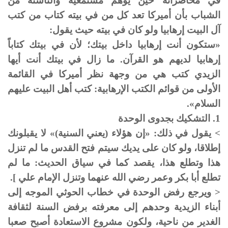
في محاضراته حين يوهم مستمعيه والناشئة من
الشباب بأن أميركا تعد كل من في بيته كتاب من كتب
آل البيت إرهابيا ولو كان في بيته حيث يقول:
«ستكون أنت إرهابيا داخل بيتك؛ لأن في بيتك كتاباً
إرهابيا لديهم هو القرآن. ما زال في بيتك أنت أيها
الزيدي كتب هي من وجهة نظر أميركا في القائمة
الأولى من قوائم الكتب الإرهابية: كتب أهل البيت عليهم
السلام».
1. التشكيك بجدوى الوحدة
> يقول في ذلك: «إن هؤلاء (يعني السنية)» لا يقبلونك
إطلاقا، ولو كان على يديك سيتم فتح القدس ما لم تنزل
هذا وتطلع هذا، يقصد كما في سياق الحديث: ما لم
تطلع أبا بكر وعمر رضي الله عنهما وتنزل الإمام علي ].
< ويرجع رفض الوحدة في خطاب الحوثي الموجه إلى
أبناء الزيدية وحدهم إلى معرفته برفض السنة لثقافة
الغدير من ناحية، ولكون مشروع الاستعادة أصبح صعبا