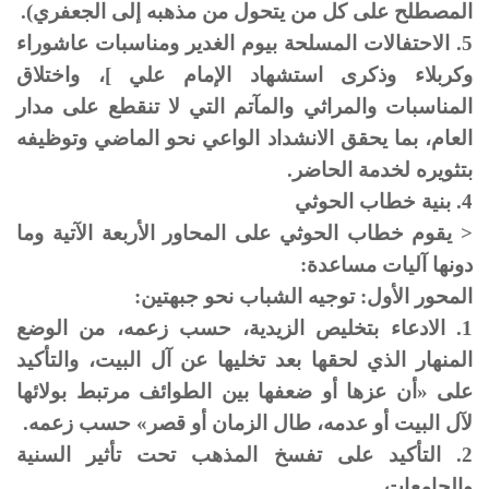
المصطلح على كل من يتحول من مذهبه إلى الجعفري).
5. الاحتفالات المسلحة بيوم الغدير ومناسبات عاشوراء
وكربلاء وذكرى استشهاد الإمام علي ]، واختلاق
المناسبات والمراثي والمآتم التي لا تنقطع على مدار
العام، بما يحقق الانشداد الواعي نحو الماضي وتوظيفه
بتثويره لخدمة الحاضر.
4. بنية خطاب الحوثي
< يقوم خطاب الحوثي على المحاور الأربعة الآتية وما
دونها آليات مساعدة:
المحور الأول: توجيه الشباب نحو جبهتين:
1. الادعاء بتخليص الزيدية، حسب زعمه، من الوضع
المنهار الذي لحقها بعد تخليها عن آل البيت، والتأكيد
على «أن عزها أو ضعفها بين الطوائف مرتبط بولائها
لآل البيت أو عدمه، طال الزمان أو قصر» حسب زعمه.
2. التأكيد على تفسخ المذهب تحت تأثير السنية
والجامعات.