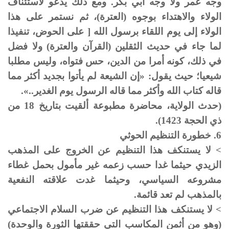
وجه عمر ولا وجه أبي بكر. ومع ذلك يدعو لاستئناف
الولاء والاهتداء بوجوه (العترة)، ثم نستمر على هذا
الولاء إلى يوم اللقاء برسول الله [ على الحوض، تنفيذا
لما جاء في حديث الثقلين (القرآن والعترة) ولا فضل
في ذلك، كونه أمرا من الدين، حس فتواه، وليس مطلبا
شيعيا؛ حيث يقول: «إن الشيعة لم يأتوا بجديد أكثر مما
قاله كتاب الله وأكثر مما قاله الرسول يوم الغدير..».
(حدث الولاية، محاضرة مطبوعة ألقيت بتاريخ 18 من
ذي الحجة 1423).
6. خطورة التنظيم الحوثي
> لا يستنكف هذا التنظيم عن الخروج على المذهب
الزيدي حيثما غدا حسب زعمه غير مأمول بحمل غطاء
مشروعه السياسي، وحيثما غدت علاقته النفعية
بالمذهب لم تعد قائمة.
> لا يستنكف هذا التنظيم عن ضرب السلام الاجتماعي
(وهو من أثمن المكاسب التي حققتها الثورة والوحدة)