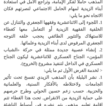
المذهب حاملا لفكر الإمامة، وتراجع الأمل في استعادة
أبناء الزيدية لمهام الحامل الاجتماعي لنصرتهم فكان
الاتجاه نحو ما يلي:
1. اللجوء إلى الاثناعشرية وفقهها الجعفري والتنازل عن
الخلفية الفقهية الزيدية أو التعامل معها كغطاء
للاستهلاك والتثوير الطائفي يحجب خلفه التوجه
الجعفري المرفوض لدى أبناء الزيدية وعلمائها.
2. إنشاء عصبية جديدة ممثلة في حركة «الشباب
المؤمن» الجناح العسكري للاثناعشرية ليكون الجناح
العسكري في الداخل لتنفيذ مشروع (الخروج).
< لخدمة الغرض الأول تم ما يلي:
1. نشر البلبلة بأن المذهب الزيدي تفسخ تحت تأثير
الجامعات ولاختلاطه بالأفكار السنية، والعلمانية
والحزبية. حسب زعم حسين الحوثي وطرح حرصهم
على حماية الزيدية من الانقراض. تحت هذا الغطاء تتم
إقامة تعليم مذهبي يتم نشره في أوساط الناشئة