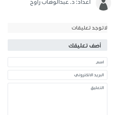
اعداد: د. عبدالوهاب راوح
لاتوجد تعليقات
أضف تعليقك