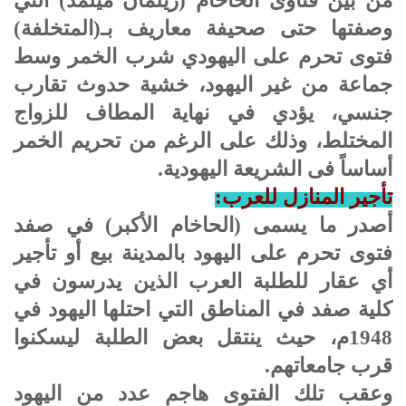
من بين فتاوى الحاخام (زيلمان ميلمد) التي
وصفتها حتى صحيفة معاريف بـ(المتخلفة)
فتوى تحرم على اليهودي شرب الخمر وسط
جماعة من غير اليهود، خشية حدوث تقارب
جنسي، يؤدي في نهاية المطاف للزواج
المختلط، وذلك على الرغم من تحريم الخمر
أساساً فى الشريعة اليهودية.
تأجير المنازل للعرب:
أصدر ما يسمى (الحاخام الأكبر) في صفد
فتوى تحرم على اليهود بالمدينة بيع أو تأجير
أي عقار للطلبة العرب الذين يدرسون في
كلية صفد في المناطق التي احتلها اليهود في
1948م، حيث ينتقل بعض الطلبة ليسكنوا
قرب جامعاتهم.
وعقب تلك الفتوى هاجم عدد من اليهود