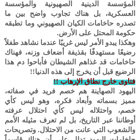
المؤسسة الدينية الصهيونية والمؤسسة
العسكرية، بل هناك تجاوب واضح بين ما
تصدره حاخامات الكيان الصهيوني وما تطبقه
حكومة المحتل على الأرض.
وهكذا يبدو الأمر ليس غريبًا عندما نشاهد طفلاً
رضيعًا مستهدفًا بقذيفة أضعاف وزنه، فهناك
حاخامات قد غذاهم الشيطان فأباحوا دم هذا
الرضيع قبل أن يخرج إلى هذه الدنيا!!
فتاوى خارج نطاق الإرهاب !!
اليهود الصهاينة هم خصم فريد في صفاته،
مميز بسماته وأبعاد فكره، وهو ليس كأي
خصم، واحتلاله ليس كأي احتلال عرفته
أوطاننا عبر التاريخ، بل لم تعرف مثيله الأمم
والشعوب التي عانت من الاحتلال. وتصريحات
حاخامات اليهود تدلل على أن هناك قاسماً