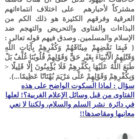
مشتركاً لأحبارهم على اختلاف انتماءاتهم
العرقية وفرقهم الكثيرة هو ذلك الكم من
البذاءات والفتاوى والتحريض والتهجم ضد
الإسلام والمسلمين. وصدق فيهم قوله تعالى :
{ فَبِمَا نَقْضِهِمْ مِيثَاقَهُمْ وَكُفْرِهِمْ بِآَيَاتِ اللَّهِ
وَقَتْلِهِمُ الْأَنْبِيَاءَ بِغَيْرِ حَقٍّ وَقَوْلِهِمْ قُلُوبُنَا غُلْفٌ بَلْ
طَبَعَ اللَّهُ عَلَيْهَا بِكُفْرِهِمْ فَلَا يُؤْمِنُونَ إِلَّا قَلِيلًا <
وَبِكُفْرِهِمْ وَقَوْلِهِمْ عَلَى مَرْيَمَ بُهْتَانًا عَظِيمًا...}.
سؤال : لماذا السكوت الواضح على هذه
الفتاوى من قبل وسائل الإعلام الغربية؟! لعلها
في دائرة نشر السلم والسلام، ولكننا لا نعي
معانيها ومقاصدها!!