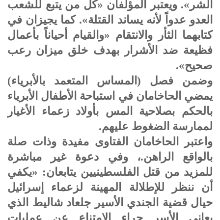
الشر». ويعتبر المؤلفان «كل من يتبع للشعب
العدو عدواً لأنه يساند القتلة». كما يجيزان في
كتابهما الثأر والانتقام «والقيام أحياناً بأعمال
فظيعة ضد الأشرار بهدف خلق ميزان رعب
صحيح».
وضمن فصل (المساس المتعمد بالأبرياء)
يمضي الحاخامان في استباحة الأطفال الأبرياء
بالحكم بصلاحية المس بأولاد زعماء الأغيار
لممارسة الضغوط عليهم.
واعتبر الحاخامان الفتاوى مفيدة وذات صلة
بالواقع الراهن.، وفي دعوة غير مباشرة
للمزيد من قتل الفلسطينيين يتابعان: «يكفي
أن ننظر للإطلالة المهينة لزعماء إسرائيل
حيال قضية الجندي الأسير جلعاد شاليط الذي
يعاني الأسر جراء الامتناع عن عمليات