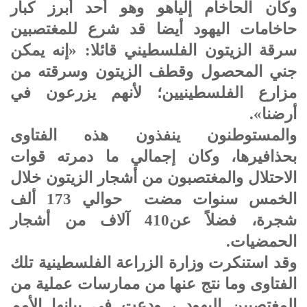
وكان الحاخام إلياهو وهو أحد أبرز كبار
حاخامات اليهود أيضا قد شرع للمغتصبين
سرقة الزيتون الفلسطيني قائلا: «إنه يمكن
جني المحصول وقطف الزيتون وسرقته من
مزارع الفلسطينيين؛ لأنهم يزرعون في
أرضنا».
والمستوطنون ينفذون هذه الفتاوى
بحذافيرها، وكان إجمالي ما دمرته قوات
الاحتلال والمغتصبون من أشجار الزيتون خلال
الخمس سنوات مضت حوالي 173 ألف
شجرة، فضلاً عن410 آلاف من أشجار
الحمضيات.
وقد استنكرت وزارة الزراعة الفلسطينية تلك
الفتاوى وما نتج عنها من ممارسات عملية من
المغتصبين اليهود ، ودعت في بيانها الأمم