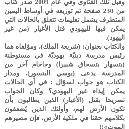
وقبل تلك الفتاوى وفي عام 2009 صدر كتاب
من 230 صفحة تم توزيعه في أوساط اليمين
المتطرف يشمل تعليمات تتعلق بالحالات التي
يمكن فيها لليهودي قتل الأغيار (من غير
اليهود).
والكتاب بعنوان: (شريعة الملك)، ومؤلفاه هما
رئيس مدرسة دينيّة يهوديّة في مستوطنة
(يتسهار يتسحاق شبيرا) وحاخام آخر من
المدرسة يدعى (يوسي اليتسور)، ومدار
الكتاب هو جواب لسؤال : في أي الحالات
يمكن إيذاء غير اليهودي؟ وكان الجواب
تصريحا بقتل (الأغيار) الذين يطالبون بأن
تكون الأرض لهم، وأولئك الذين يُضعفون
بكلامهم حقنا في ملكية الأرض، فإن مصيرهم
الموت»!!