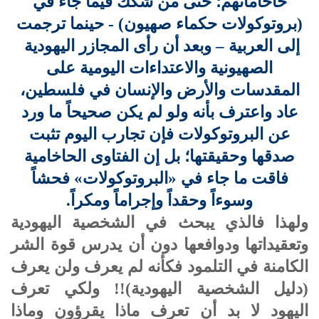
حاخاماتهم؛ حتى من شكك فيما جاء في
(بروتوكولات حكماء صهيون) - حينما ترجمت
إلى العربية – وبعد أن رأى المجازر اليهودية
الصهيونية والاعتداءات اليومية على
المقدسات والأرض والإنسان في فلسطين،
عاد واعترف بأنه ولو لم يكن صحيحاً ما ورد
عن البروتوكولات فإن تجارب اليوم تثبت
صدقها وحقيقتها؛ بل إن الفتاوى الحاخامية
فاقت ما جاء في «البروتوكولات» فحشاً
وسوءاً وحقداً وإجراماً ومكراً.
ولهذا فالذي يبحث في الشخصية اليهودية
وتعقيداتها ودوافعها دون أن يدرس قوة الشر
الكامنة في التلمود فكأنه لم يعرف ولن يعرف
(دليل الشخصية اليهودية)!! ولكي تعرف
اليهود لا بد أن تعرف ماذا يقرؤون وماذا