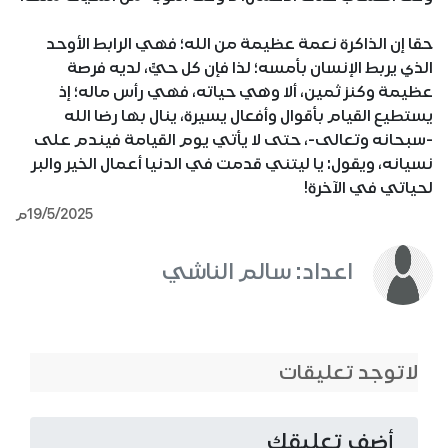
حقا إن الذاكرة نعمة عظيمة من الله؛ فهي الرابط الأوحد
الذي يربط الإنسان بأمسه؛ لذا فإن كل حيٍّ، لديه فرصة
عظيمة وكنز ثمين، ألا وهي حياته، فهي رأس ماله؛ إذ
يستطيع القيام بأقوال وأفعال يسيرة، ينال بها رضا الله
-سبحانه وتعالى-، حتى لا يأتي يوم القيامة فيندم على
نسيانه، ويقول: يا ليتني قدمت في الدنيا أعمال الخير والبر
لحياتي في الآخرة!
19/5/2025م
اعداد: سالم الناشي
لاتوجد تعليقات
أضف تعليقك