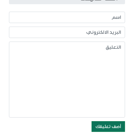
أضف تعليقك