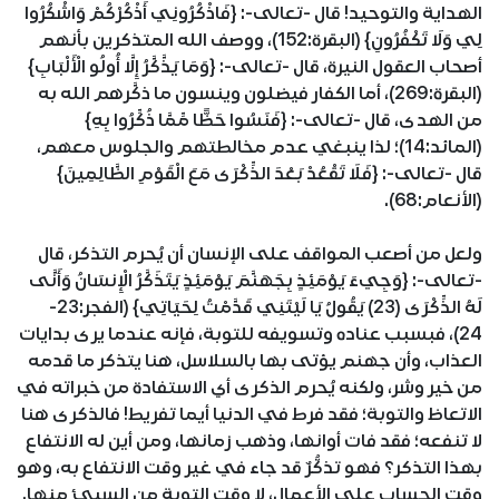
الهداية والتوحيد! قال -تعالى-: {فَاذْكُرُونِي أَذْكُرْكُمْ وَاشْكُرُوا
لِي وَلَا تَكْفُرُونِ} (البقرة:152)، ووصف الله المتذكرين بأنهم
أصحاب العقول النيرة، قال -تعالى-: {وَمَا يَذَّكَّرُ إِلَّا أُولُو الْأَلْبَابِ}
(البقرة:269)، أما الكفار فيضلون وينسون ما ذكَّرهم الله به
من الهدى، قال -تعالى-: {فَنَسُوا حَظًّا مِّمَّا ذُكِّرُوا بِهِ}
(المائد:14)؛ لذا ينبغي عدم مخالطتهم والجلوس معهم،
قال -تعالى-: {فَلَا تَقْعُدْ بَعْدَ الذِّكْرَى مَعَ الْقَوْمِ الظَّالِمِينَ}
(الأنعام:68).
ولعل من أصعب المواقف على الإنسان أن يُحرم التذكر، قال
-تعالى-: {وَجِيءَ يَوْمَئِذٍ بِجَهَنَّمَ يَوْمَئِذٍ يَتَذَكَّرُ الْإِنسَانُ وَأَنَّى
لَهُ الذِّكْرَى (23) يَقُولُ يَا لَيْتَنِي قَدَّمْتُ لِحَيَاتِي} (الفجر:23-
24)، فبسبب عناده وتسويفه للتوبة، فإنه عندما يرى بدايات
العذاب، وأن جهنم يؤتى بها بالسلاسل، هنا يتذكر ما قدمه
من خير وشر، ولكنه يُحرم الذكرى أي الاستفادة من خبراته في
الاتعاظ والتوبة؛ فقد فرط في الدنيا أيما تفريط! فالذكرى هنا
لا تنفعه؛ فقد فات أوانها، وذهب زمانها، ومن أين له الانتفاع
بهذا التذكر؟ فهو تذكُّرٌ قد جاء في غير وقت الانتفاع به، وهو
وقت الحساب على الأعمال، لا وقت التوبة من السيئ منها.