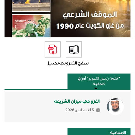
تصفح الكتروني
تحميل
"كلمة رئيس التحرير " أوراق
صحفية
الغزو في ميزان الشريعة
5 أغسطس, 2026
الافتتاحية