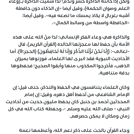
ولكن إذا خانته الذاكرة خسر وندم! لذا سميت الذاكرة بـ(وعاء
العلم وصوان الحكمة)، وقيل أيضا «إن الذكاء دون حافظة
أشبه بغربال لا يكاد يمسك ما تضعه فيه». وقيل أيضا:
«الحافظة واسطة من وسائط الكمال».
والذاكرة هي وعاء الفكر الإنساني؛ لذا منَّ الله على هذه
الأمة بأن حفظ لها معجزتها الخالدة (القرآن الكريم)، قال
-تعالى-: {إِنَّا نَحْنُ نَزَّلْنَا الذِّكْرَ وَإِنَّا لَهُ لَحَافِظُونَ} (الحجر:9)، أما
الأحاديث النبوية فقد انبرى لها العلماء، فوزنوها بميزان
الذهب، فأخرجوا المكذوب منها وأبقوا الصحيح؛ فحفظوها
بدقة متناهية.
وكان العلماء يتنافسون في الحفظ والتذكر، حتى قيل: إن
الإمام الشافعي من أحفظ أهل دهره، وقيل: إن إمام
المحدثين أحمد بن حنبل كان يحفظ مليون حديث من أحاديث
النبي - صلى الله عليه وسلم -، وحفظة كتاب الله في كل
زمان ومكان لا يمكن حصرهم.
وجاء القرآن بالحث على ذكر نعم الله، وأعظمها نعمة