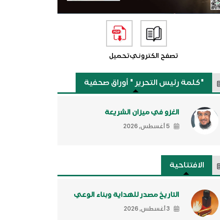
تصفح الكتروني
تحميل
"كلمة رئيس التحرير " أوراق صحفية
الغزو في ميزان الشريعة
5 أغسطس, 2026
الافتتاحية
التاريخ مصدر للهداية وبناء الوعي
3 أغسطس, 2026