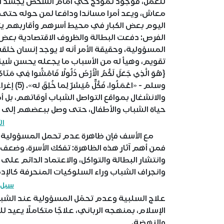
للعمل، فوجود نموذج حي أمام الشخص يجسد النم
معاش، ويعد أمرا مساندا ودافعا لمن حوله حتى
الفرص: دفعت البطالة والظروف الاقتصادية بعض 
المسؤولية، وحقيقة الأمر أنه لا يوجد إنسان خلقه
تقويم، وهيأ له من الأسباب ما يجعله يحسن شيئاً
{هُوَ الَّذِي جَعَلَ لَكُمُ الْأَرْضَ ذَلُولًا فَامْشُوا فِي 
وسلم - «اع
والانشغال بمواقع التواصل الشباب أوقاتهم، بل 
حياة الشباب والأطفال، حتى وصل ببعضهم إلى ال
ال
مع الأسف فإن ظاهرة عدم تحمل المسؤولية لا ت
فمن أهم آثار هذه الظاهرة: تفكك الأسرة، وضعف ا
وانتشار البطالة والتواكل، والاعتماد الدائم عل
وانجراف الشباب وراء السلوكيات المنحرفة كالإد
سبل ا
علاج السلبية وعدم تحمّل المسؤولية عند الشباب
الإسلام، بمنهجه الرباني، علاجًا متكاملًا يعي
والنهضة.