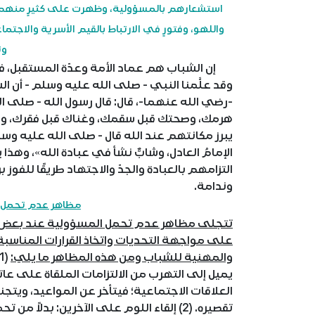
استشعارهم بالمسؤولية، وظهرت على كثيرٍ منهم سل
واللهو، وفتورٍ في الارتباط بالقيم الأسرية والاجتم
وت
إن الشباب هم عماد الأمة وعدّة المستقبل، ف
وقد علَّمنا النبي - صلى الله عليه وسلم - أن ا
-رضي الله عنهما-، قال: قال رسول الله - صلى ا
هرمك، وصحتك قبل سقمك، وغناك قبل فقرك، وفر
يبرز مكانتهم عند الله قال - صلى الله عليه وسلم -: «سَب
الإمامُ العادل، وشابٌّ نشأ في عبادة الله»، وهذ
التزامهم بالعبادة والجدّ والاجتهاد طريقًا للفوز
وندامة.
مظاهر عدم تحمل ا
تتجلى مظاهر عدم تحمل المسؤولية عند بعض ا
على مواجهة التحديات واتخاذ القرارات المناسبة،
والمهنية للشباب ومن هذه المظاهر ما يلي:
يميل إلى التهرب من الالتزامات الملقاة على عا
العلاقات الاجتماعية؛ فيتأخر عن المواعيد، ويتجن
تقصيره. (2) إلقاء اللوم على الآخرين: بد