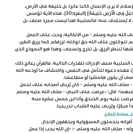
لام لا يرى الإنسان كائنا عابرا، بل خليفة في الأرض،
مسؤولا عن إعمارها، يقول الله -تعالى-: {إِنِّي جَاعِلٌ فِي الْأَرْضِ خَلِيفَةً} (البقرة:30)، هذه الآية تؤسس
دي لا يُستغنى عنه؛ فالسلبية هنا ليست مجرد ضعف، بل
 صلى الله عليه وسلم - من الاتكالية، وحث على العمل
م تتوكلون على الله حق توكله، لرزقكم كما يرزق الطير،
عشها تنتظر الرزق، بل تخرج وتسعى، وهذا هو النموذج الذي
اب السلبية ضعف الإدراك للقدرات الذاتية، فالقرآن يعالج ذلك
بقوله: {وَفِي أَنفُسِكُمْ أَفَلَا تُبْصِرُونَ} (الذاريات: 21)، فهذه دعوة للتأمل في النفس، واكتشاف ما أودعه الله
ضى أن يكون هامشيا أو متقاعسًا.
نبي - صلى الله عليه وسلم - كان يُربي أصحابه على تحمل
 عنهما- قال: «عرضت على النبي - صلى الله عليه وسلم
 وعرضت عليه يوم الخندق وأنا ابن خمس عشرة سنة
مبكرًا، ويُربى عليه الشباب تدريجيا.
 عملية للعلاج
أقرانه يتحملون المسؤولية ويحققون الإنجاز.
وله - صلى الله عليه وسلم -: «إن الله يحب إذا عمل