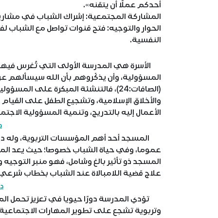
أحدكم عملًا أن يتقنه».
المشاركة المجتمعية: إشراك الشباب في مشاري
الحوار والتوجيه: فتح قنوات تواصل مع الشباب
النفسية.
الأسرة هي المدرسة الأولى التي تُغرس فيها ا
المسؤولية، وأن يذكّروهم بأن الله سيسألهم عن أعمال
(الصافات:24)، فالتنشئة المبكرة على ال
والأخلاق الإسلامية، وتشجيع الطفل على القيام
الأعمال إليه بالتدريج، وتنمية المسؤولية الاج
د
المسجد أحد أهم المؤسسات التربوية، وله دور 
عموما، وفي حياة الشباب خصوصا؛ حيث يعد المسج
المسجد ذو تأثير بالغ وشامل، فهو منبر التوجيه
علاج قضية اللامبالاة عند الشباب بخطاب شرعي م
د
تؤدي المدرسة دورًا حيويا في تعزيز تحمل الم
وتربوية تشجع على تطوير المهارات الاجتماعية