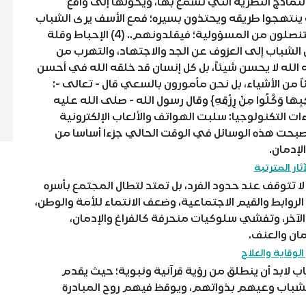
اذج النظرية التي نسمع بها، ويحولها إلى واقع
 ينتهجوا طريقه ويحتذون بسيره؛ فمع الأسف يرى الشباب
اليوم بعض الكبار في محيط أسرهم وأقاربهم يتنصلون من المسؤولية؛ فيقلدونهم.. (4) الإحباط وقلة
الشباب إلى العزوف عن الجد والاجتهاد، والتهرب من
 الله لا يحسن شيئاً، بل كل إنسان قد خلقه الله في أحسن
 من الأشياء، بل نحن مأمورون بالسعي قال - تعالى -:
مَنَاكِبِهَا وَكُلُوا مِنْ رِزْقِهِ} وقال رسول الله - صلى الله عليه
ْمَلُوا، فَكُلٌّ مُيَسَّرٌ لِما خُلِقَ له». (5) إغراءات التكنولوجيا: سلبت الهواتف والألعاب الإلكترونية
أصبحت هذه الوسائل في الوقت الحالي جزءا أساسا من
إدمان.
آثار المترتبة
توقف عند حدود الفرد، بل تمتد لتطال المجتمع بأسره
لروابط والقيم الاجتماعية، وضعف الانتماء للأمة والوطن،
ى الآخر، وتفشي سلوكيات منحرفة كالفراغ والإدمان،
مان والعنف.
لوقاية والعلاج
 لابد أن ينطلق من رؤية قرآنية ونبوية؛ حيث يقدم
د للشباب وعيهم بذواتهم، ويوقظ فيهم روح المبادرة