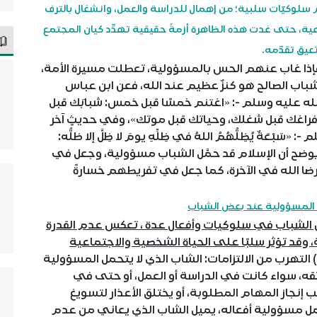
وكيّات سلبية؛ من إهمال للدراسة والعمل، وانشغال بالترف
اعية، حتى غدت هذه الظاهرة أزمةً حقيقية تهدِّد كيان المجتمع
عيق تقدّمه.
إذا غاب عنهم الحس بالمسؤولية، تعطلت مسيرة الأمة،
لشباب الصالح هو كنزٌ عظيم عند الله، فعن ابن عباس
لله عليه وسلم -: «اغتنم خمسًا قبل خمس: شبابَك قبل
اغك قبل شغلك، وحياتك قبل موتك»، وفي حديثٍ آخر
ْعَةٌ يُظِلُّهُمُ اللهُ في ظِلِّهِ يومَ لا ظِلَّ إلا ظلُّه:
ا يوضح أن الإسلام قد حمَّل الشباب مسؤولية، وجعل في
 برضا الله في الآخرة، كما جعل في تفريطهم خسارةً
لمسؤولية عند بعض الشباب
لشباب في سلوكيات وأفعال عدة ، تعكس عدم القدرة
 وقد تؤثر سلبًا على الحياة الشخصية والاجتماعية
(1) التهرب من الالتزامات: الشاب الذي لا يتحمل المسؤولية
تقه، سواء كانت في الدراسة أو العمل، أو حتى في
ب إنجاز المهام المطلوبة، أو يختلق الأعذار لتسويغ
لاً من تحمل مسؤولية أفعاله، يميل الشاب الذي يعاني من عدم