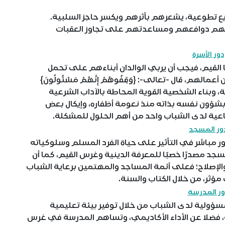
ع تطوعية، يشعرهم بأثرهم ويكسر حاجز السلبية.
 لفهم دوافعهم ومساعدتهم على تجاوز العقبات
دور الأسرة
لقيم، فيجب أن يربي الوالدان أبناءهم على تحمل
هم، قال -تعالى-: {وَقِفُوهُمْ إِنَّهُمْ مَسْئُولُونَ}
مسؤولية، وبناء الشخصية القوية المحاطة بالآداب الشرعية
 بشؤون نفسه بذاته منذ نعومة أظفاره، وإيكال بعض
تماعية لدى الشباب واحد من أهم الحلول للمشكلة.
ور المسجد
مباشر في التأثير على حياة الفرد المسلم وسلوكياته
د مصدرًا خصبًا للمعرفة الدينية وغرس القيم، كما أن
 والإصلاح؛ فعلى أئمة المساجد والمهتمين برعاية الشباب
ؤثر، من خلال الكتاب والسنة.
ور المدرسة
سؤولية لدى الشباب من خلال توفير بيئة تعليمية
، فضلا عن الأداء الأكاديمي، وتساهم المدرسة في غرس