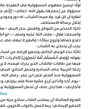
أولًا: ترسيخ مفهوم المسؤولية في العقيدة، فالإس
لفكرة أن كل فرد، ولا سيما الشباب، له دور وجو
إخلال برسالة الاستخلاف.
ثانيًا: التحذير من التواكل والكسل، حذر النبي -
والسعي؛ فقال - صلى الله عليه وسلم -: «لو أنك
تغدو خماصًا وتروح بطانًا»؛ فالطير لا تبقى في 
يجب أن يحتذي به الشباب.
ثالثًا: بناء الوعي الذاتي وتحفيز الإرادة، من أسب
فيها من طاقات؛ فالشاب الذي يدرك قيمته، لا ير
رابعًا: التربية على المبادرة وتحمل النتائج، ال
المسؤولية منذ الصغر، فعن ابن عمر -رضي الله
- يوم أحد وأنا ابن أربع عشرة سنة فلم يجزني،
فأجازني»، هذا يدل على أن تحمل المسؤولية يبدأ 
وسائل
القدوة الصالحة: أن يصاحب الشاب نماذج حية من 
التحفيز الإيماني: ربط العمل بالثواب الأخروي، كق