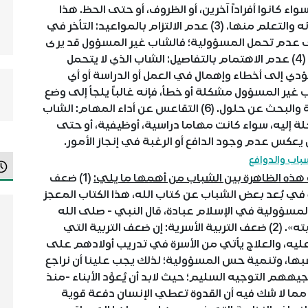
ء كانوا أفراداً آخرين، أو الظروف، أو حتى الحظ. هذا
السلوك يعكس عدم قدرته على مواجهة أخطائه والتعلم منها. (3) عدم الالتزام بالمواعيد: التأخر في
ى عدم تحمل المسؤولية؛ فالشاب غير المسؤول قد يرى
أن المواعيد مجرد اقتراحات وليست أمورا ملزمة. (4) عدم الاهتمام بالتفاصيل: الشاب الذي لا يتحمل
دي إلى أخطاء وإهمال في العمل أو الدراسة أو أي
اجه الشاب غير المسؤول مشكلة أو خطأ، فإنه غالباً يلجأ إلى وضع
الأعذار لتسويغ ما حدث بدلاً من تحمل المسؤولية والبحث عن حلول. (6) التقاعس عن أداء المهام: الشاب
ة إليه، سواء كانت مهاما دراسية، أوظيفية، أو حتى
عكس عدم وجود الدافع أو الرغبة في إنجاز الأمور.
سباب والدوافع
هذه الظاهرة بين الشباب من أهمها ما يلي:
(1) ضعف
ة في بُعد بعض الشباب عن كتاب الله، هذا الكتاب المعجز
فالمسؤولية في الإسلام عبادة، قال النبي - صلى الله
عليه وسلم -: «كلكم راعٍ وكلكم مسؤول عن رعيته». (2) ضعف التربية الأسرية: إن ضعف التربية التي
 عليه، والعلاج يأتي من الأسرة في تدريب أولادهم على
ها، وتنمية حس المسؤولية؛ لذلك يجب علينا أن نراجع
جيههم التوجيه السليم؛ حيث لابد أن يُعوَّد الأبناء -منذ
ؤولية. (3) غياب القدوة: مما لا شك فيه أن القدوة تعطي الإنسان دفعة قوية