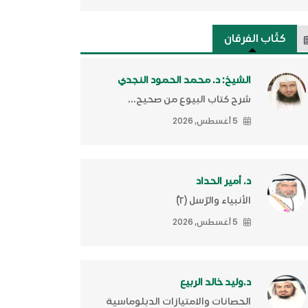
كتَّاب الفرقان
الشيخ: د. محمد الحمود النجدي
شرح كتاب البيوع من صحيح...
5 أغسطس, 2026
د. أمير الحداد
الأنبياء والرّسل (٢)ّ
5 أغسطس, 2026
د.وليد خالد الربيع
الحصانات والامتيازات الدبلوماسية