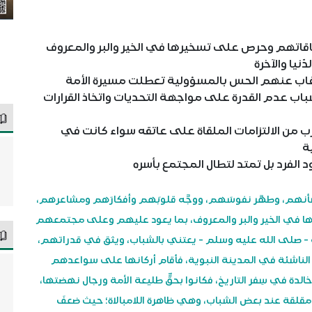
ى طاقاتهم وحرص على تسخيرها في الخير والبر والمعروف
يا والآخرة
ا غاب عنهم الحس بالمسؤولية تعطلت مسيرة الأمة
 عدم القدرة على مواجهة التحديات واتخاذ القرارات
ب من الالتزامات الملقاة على عاتقه سواء كانت في
ة
الفرد بل تمتد لتطال المجتمع بأسره
مِن شأنهم، وطهَّر نفوسَهم، ووجَّه قلوبَهم وأفكارَهم ومشاعرهم،
يرها في الخير والبر والمعروف، بما يعود عليهم وعلى مجتمعهم
الله - صلى الله عليه وسلم - يعتني بالشباب، ويثق في قدراتهم،
 الناشئة في المدينة النبوية، فأقام أركانها على سواعدهم
خالدة في سِفر التاريخ، فكانوا بحقٍّ طليعة الأمة ورجال نهضتها،
مقلقة عند بعض الشباب، وهي ظاهرة اللامبالاة؛ حيث ضعفَ