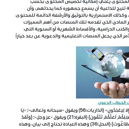
ي المحتوى يعني إمكانية تخصيص المحتوى بحسب
ية تتيح للداعية أن يسمع جمهوره كما يحدثهم، وأن
ذلك الاستمرارية بالتوثيق والأرشفة الدائمة للمحتوى
ر المادي الذي تقدمه تلك المنصات من أهم المميزات
الكتب الدراسية، والأقساط الشهرية أو السنوية التي
مر الذي يجعل المنصات التعليمية والدعوية عن بعد خياراً
ت الخطاب الدعوي
يقول الله -عز وجل-: {وَمَا خَلَقْتُ الْجِنَّ وَالْإِنْسَ إِلا لِيَعْبُدُونِ» (الذاريات:56) ويقول -سبحانه وتعالى-: «يَا
أَيُّهَا النَّاسُ اعْبُدُوا رَبَّكُمُ الَّذِي خَلَقَكُمْ وَالَّذِينَ مِنْ قَبْلِكُمْ لَعَلَّكُمْ تَتَّقُونَ} (البقرة:21) ويقول -عز وجل-: {وَلَقَدْ
بَعَثْنَا فِي كُلِّ أُمَّةٍ رَسُولًا أَنِ اُعْبُدُوا اللَّهَ وَاجْتَنِبُوا الطَّاغُوتَ} (النحل:36) وهذه العبادة تحتاج إلى بيان، وهذه