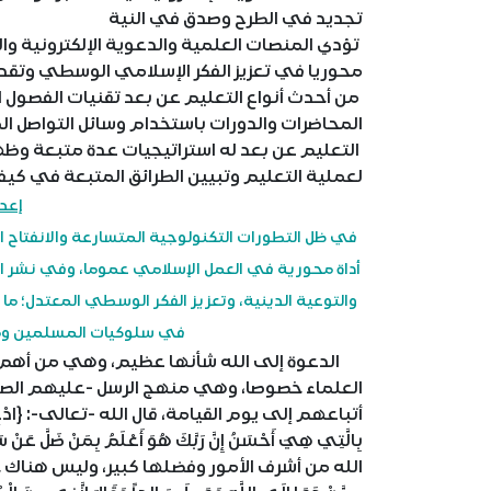
تجديد في الطرح وصدق في النية
تؤدي المنصات العلمية والدعوية الإلكترونية وا
محوريا في تعزيز الفكر الإسلامي الوسطي وتقد
من أحدث أنواع التعليم عن بعد تقنيات الفصول ا
المحاضرات والدورات باستخدام وسائل التواصل الم
التعليم عن بعد له استراتيجيات عدة متبعة وظ
لعملية التعليم وتبيين الطرائق المتبعة في كيفي
إعد
في ظل التطورات التكنولوجية المتسارعة والانفتاح ا
أداة محورية في العمل الإسلامي عموما، وفي نشر العل
والتوعية الدينية، وتعزيز الفكر الوسطي المعتدل؛ ما
في سلوكيات المسلمين ومف
الدعوة إلى الله شأنها عظيم، وهي من أهم 
العلماء خصوصا، وهي منهج الرسل -عليهم الصلاة
أتباعهم إلى يوم القيامة، قال الله -تعالى-: {ادْعُ إِلَى سَبِ
الله من أشرف الأمور وفضلها كبير، وليس هناك خبر أ