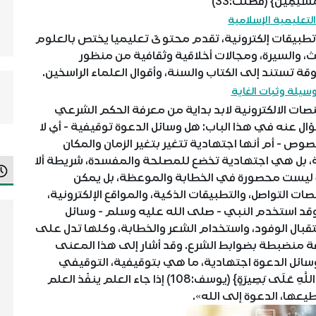
الْمُسْلِمِينَ} (فصلت:33)
لتعليمية الإسلامية
بيقات إلكترونية، تقدم محتوىً تعليميا يختص بالعلوم
يث، والسيرة، ومجالات أخلاقية وثقافية من منظور
 تستند إلى الكتاب والسنة، وأقوال العلماء الراسخين.
وسيلة وثبات الغاية
صات الالكترونية لابد بداية من معرفة الحكم الشرعي
ال عنه في هذا الباب: هل وسائل الدعوة توقيفية - أي لا
وص - أم أنها اجتهادية تتغير بتغير الزمان والمكان
ية، بل هي اجتهادية تخضع للمصلحة والمفسدة، شريطة ألا
ة ليست محصورة في الخطابة والموعظة، بل يمكن
صات التواصل، والتطبيقات الذكية، والمواقع الإلكترونية،
 وقد استخدم النبي - صلى الله عليه وسلم - وسائل
ستقبال الوفود، واستخدام الشعر والخطابة، وكلها تدل على
ة منضبطة بضوابط الشرع. وقد أشار إلى هذا المعنى
 «وسائل الدعوة اجتهادية، ما هي بتوقيفية، التوقيفي
العلم، لابد من العلم {قُلْ هَذِهِ سَبِيلِي أَدْعُو إِلَى اللَّهِ عَلَى بَصِيرَةٍ} (يوسف:108) إذا جاء العلم ينفّذ العلم
طيعها، الدعوة إلى الله».