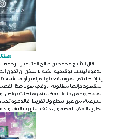
وسائل 
قال الشيخ محمد بن صالح العثيمين -رحمه الله-
الدعوة ليست توقيفية، لكنه لا يمكن أن تكون الد
إلا إذا طلبتم الموسيقى أو المزامير أو ما أشبه
المقصود فإنها مطلوبة». وفي ضوء هذا الفهم، 
المعاصرة - من قنوات فضائية، ومنصات تواصل، و
الشرعية، من غير ابتداع ولا تفريط، فالدعوة تحت
الطرح، لا في المضمون، حتى تبلغ رسالتها وتحقق