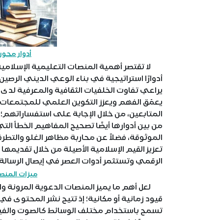
أدوار محور
لا تقتصر أهمية المنصات التعليمية الإسلامية 
أدوارًا استراتيجية في بناء الوعي الديني الرصي
يراعي تفاوت الخلفيات الثقافية والمعرفية لد
يعمّق الفهم ويعزز التكوين العلمي للمجتمعات ا
المتابعين، من خلال الإجابة على استفساراتهم؛
من بين أدوارها أيضًا تصحيح المفاهيم الخطأ الت
الموثوقة، فضلاً عن محاربة مظاهر الغلو والتطر
تعزيز القيم الإسلامية الأصيلة من خلال تقديمه
الرقمي وتستثمر أدوات العصر في إيصال الرسالة ا
ميزات المنصا
لعل أهم ما يميز المنصات الدعوية المرونة و
قيود زمانية أو مكانية؛ إذ تتيح نشر المحتوى ف
تسمح باستخدام مختلف الوسائط كالصوت والفيديو