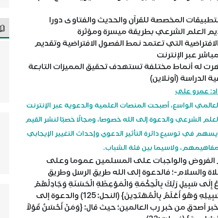
لتطبيقات المخصصة للقرآن والحديث والفتاوى دورا
يم العلم الشرعي بطريقة ميسرة ومؤثرة
لافتراضية التي تعتمد نمط الفصول الافتراضية وتقديم
باشر عبر الإنترنت
هرت له أنماط مختلفة تستهدف تحقيق المميزات التابعة
ة الدراسة (أونلاين)
اد: عمرو علي
لعالمي الواسع، أصبحت المنصات العلمية والدعوية عبر الإنترنت
م الشرعي والدعوة إلى الله خصوصا، ومجالًا خصبًا لنشر القيم
 يسهم في توسيع دائرة التأثير الدعوي وإحداث التغيير الإيجابي
اهيمهم، ولاسيما بين فئة الشباب.
الفروض والواجبات على المسلمين عموما وعلى
 والسلام-؛ فالدعوة إلى الله طريق الرسل وطريق
يلِ رَبِّكَ بِالْحِكْمَةِ وَالْمَوْعِظَةِ الْحَسَنَةِ وَجَادِلْهُمْ
بِالَّتِي هِيَ أَحْسَنُ إِنَّ رَبَّكَ هُوَ أَعْلَمُ بِمَنْ ضَلَّ عَنْ سَبِيلِهِ وَهُوَ أَعْلَمُ بِالْمُهْتَدِينَ} (النحل: 125) والدعوة إلى
صدق من خبر رب العالمين؛ حيث قال: {وَمَنْ أَحْسَنُ قَوْلاً