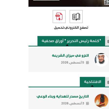
تصفح الكتروني
تحميل
"كلمة رئيس التحرير " أوراق صحفية
الغزو في ميزان الشريعة
5 أغسطس, 2026
الافتتاحية
التاريخ مصدر للهداية وبناء الوعي
3 أغسطس, 2026