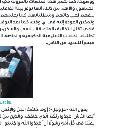
ووضوحًا، كما تتميز هذه المنصات بالمرونة ف
الجمهور، والأهم من ذلك، أنها توفر بيئة تفاعل
يتفهم احتياجاتهم ومتطلباتهم كما يعلمهم، وك
وتمكين العودة إليه في أي وقت، كما يعد التوفي
فهي تقلل التكاليف المتعلقة بالسفر، والسكن، و
تطلبها الجهات التعليمية الحكومية والخاصة، الأ
ميسراً للعديد من الناس.
أولويا