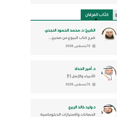
كتَّاب الفرقان
الشيخ: د. محمد الحمود النجدي
شرح كتاب البيوع من صحيح...
5 أغسطس, 2026
د. أمير الحداد
الأنبياء والرّسل (٢)ّ
5 أغسطس, 2026
د.وليد خالد الربيع
الحصانات والامتيازات الدبلوماسية