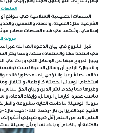
مِمَّنْ دَعَا إِلَى اللَّهِ وَعَمِلَ صَالِحاً وَقَالَ إِنَّنِي مِنَ 
المنصات ا
المنصات التعليمية الإسلامية هي مواقع أو تط
الشرعية مثل: العقيدة، والفقه، والتفسير، والحد
إسلامي. وتُعتمد في هذه المنصات مصادر موثوقة
مرونة ال
قبل الشروع في بيان الدعوة إلى الله عبر المن
في استخدامها والاستفادة منها، ومما يكثر السؤ
يجوز الخروج فيها عن الوسائل التي وردت في النص
والأحوال؟ الراجح أن وسائل الدعوة ليست توقيف
تخالف نصا شرعيا ولا تؤدي إلى محظور؛ فالدعو
استخدام الوسائل الحديثة كالإذاعة، والتلفاز، ومن
وغيرها مما يخدم نشر الدين وبيان الحق للناس،
تناسب عصره، كإرسال الرسائل، وإيفاد الدعاة، وا
مرونة الوسيلة ما دامت الغاية مشروعة والطريق
الشيخ عبدالعزيز ابن باز -رحمه الله-؛ حيث قال:
بالكتابة أو بالكلام أو بالهاتف أو بأي وسيلة يست