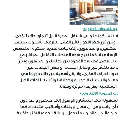
ية للمنصات الدعوية
على كونها وسيلة لنقل المعرفة، بل تتجاوز ذلك لتؤدي
ن، ومن أبرز هذه الأدوار نشر العلم الشرعي بأسلوب مبسط
ى المتلقين، والمدعوين، إلى جانب تقديم محتوى متخصص
لإسلامية، كما تتيح هذه المنصات التفاعل المباشر مع
 ما يسهم في سد الفجوة بين العلماء والجمهور، ويبرز
ي قد تنتشر عبر وسائل الإعلام أو بعض الجهات غير
ف والانحراف الفكري، ولا يقل أهمية عن ذلك دورها في
ا في قوالب مرئية حديثة وجذابة، تواكب تطلعات الجيل
لإسلامية بطريقة مؤثرة وفعّالة.
ت الدعوية الإلكترونية
السهولة في الانتشار والوصول إلى جمهور واسع دون
ي أي وقت ومن أي مكان، وبلغات وأساليب متعددة، كما
 والنص والصور، ما يجعل الرسالة الدعوية أكثر جاذبية