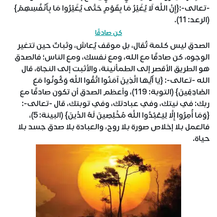
-تعالى-:{إِنَّ اللَّهَ لَا يُغَيِّرُ مَا بِقَوْمٍ حَتَّى يُغَيِّرُوا مَا بِأَنْفُسِهِمْ}
(الرعد: 11).
كن صادقًا
الصدق ليس كلمة تُقال، بل موقف يُعاش، وثباتٌ حين تتغير
الوجوه، كن صادقًا مع الله، ومع نفسك، ومع الناس؛ فالصدق
هو الطريق الأقصر إلى الطمأنينة، والأثبت إلى النجاة، قال
الله -تعالى-: {يَا أَيُّهَا الَّذِينَ آمَنُوا اتَّقُوا اللَّهَ وَكُونُوا مَعَ
الصَّادِقِينَ} (التوبة: 119)، وأعظم الصدق أن تكون صادقًا مع
ربك: في نيتك، وفي عبادتك، وفي توبتك، قال -تعالى-:
{وَمَا أُمِرُوا إِلَّا لِيَعْبُدُوا اللَّهَ مُخْلِصِينَ لَهُ الدِّينَ} (البينة: 5)،
فالعمل بلا إخلاص صورة بلا روح، والعبادة بلا صدق جسد بلا
حياة.