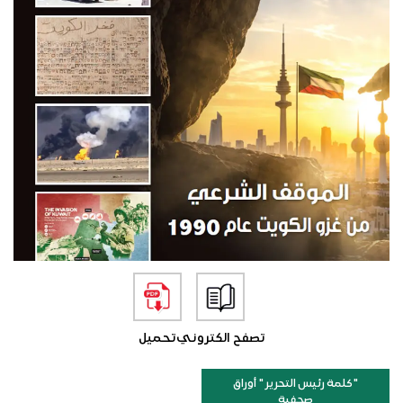
تصفح الكتروني
تحميل
"كلمة رئيس التحرير " أوراق
صحفية