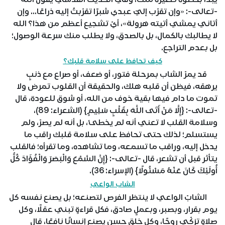
-تعالى-: «وإن تقرّب إليّ عبدي شبرًا تقرّبتُ إليه ذراعًا... وإن
أتاني يمشي أتيته هرولة»، أيّ تشجيع أعظم من هذا؟ الله
لا يطالبك بالكمال، بل بالصدق، ولا يطلب منك سرعة الوصول؛
بل بعدم التراجع.
كيف تحافظ على سلامة قلبك؟
قد يمرّ الشاب بمرحلة فتور، أو ضعف، أو صراع مع ذنبٍ
يرهقه، فيظن أن قلبه هلك، والحقيقة أن القلوب تمرض ولا
تموت ما دام فيها بقية خوف من الله، أو شوق للعودة، قال
-تعالى-: {إِلَّا مَنْ أَتَى اللَّهَ بِقَلْبٍ سَلِيمٍ} (الشعراء: 89)،
وسلامة القلب لا تعني أنه لم يخطئ، بل أنه لم يصرّ، ولم
يستسلم؛ لذلك حتى تحافظ على سلامة قلبك راقب ما
يدخل إليه، وراقب ما تسمعه، وما تشاهده، وما تقرأه؛ فالقلب
يتأثر قبل أن تشعر، قال -تعالى-: {إِنَّ السَّمْعَ وَالْبَصَرَ وَالْفُؤَادَ كُلُّ
أُولَئِكَ كَانَ عَنْهُ مَسْئُولًا} (الإسراء: 36).
الشاب الواعي
الشابّ الواعي لا ينتظر الفرص لتصنعه؛ بل يصنع نفسه كل
يوم بقرار، وبصبر، وبعملٍ صادق، فكل قراءةٍ تبني عقلًا، وكل
صلاةٍ تزكّي روحًا، وكل خلقٍ حسنٍ يصنع إنسانًا نافعًا، قال