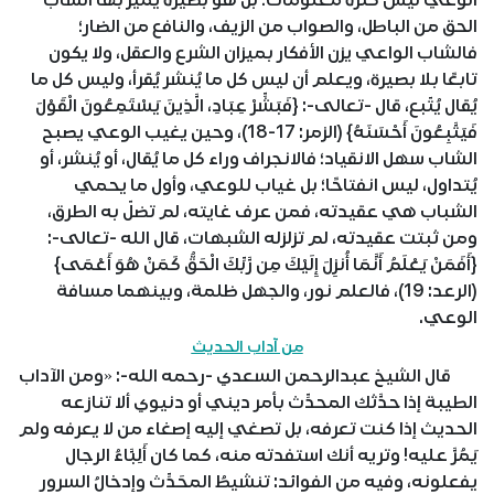
الوعي ليس كثرة معلومات؛ بل هو بصيرة يميز بها الشاب
الحق من الباطل، والصواب من الزيف، والنافع من الضار؛
فالشاب الواعي يزن الأفكار بميزان الشرع والعقل، ولا يكون
تابعًا بلا بصيرة، ويعلم أن ليس كل ما يُنشر يُقرأ، وليس كل ما
يُقال يُتّبع، قال -تعالى-: {فَبَشِّرْ عِبَادِ، الَّذِينَ يَسْتَمِعُونَ الْقَوْلَ
فَيَتَّبِعُونَ أَحْسَنَهُ} (الزمر: 17-18)، وحين يغيب الوعي يصبح
الشاب سهل الانقياد؛ فالانجراف وراء كل ما يُقال، أو يُنشر، أو
يُتداول، ليس انفتاحًا؛ بل غياب للوعي، وأول ما يحمي
الشباب هي عقيدته، فمن عرف غايته، لم تضلّ به الطرق،
ومن ثبتت عقيدته، لم تزلزله الشبهات، قال الله -تعالى-:
{أَفَمَنْ يَعْلَمُ أَنَّمَا أُنزِلَ إِلَيْكَ مِن رَّبِّكَ الْحَقُّ كَمَنْ هُوَ أَعْمَى}
(الرعد: 19)، فالعلم نور، والجهل ظلمة، وبينهما مسافة
الوعي.
من آداب الحديث
قال الشيخ عبدالرحمن السعدي -رحمه الله-: «ومن الآداب
الطيبة إذا حدَّثك المحدِّث بأمر ديني أو دنيوي ألا تنازعه
الحديث إذا كنت تعرفه، بل تصغي إليه إصغاء من لا يعرفه ولم
يَمُرَّ عليه! وتريه أنك استفدته منه، كما كان أَلِبَّاءُ الرجال
يفعلونه، وفيه من الفوائد: تنشيطُ المحَدِّث وإدخالُ السرور