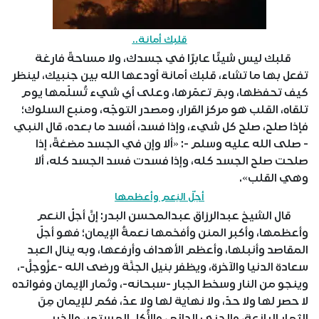
قلبك أمانة..
قلبك ليس شيئًا عابرًا في جسدك، ولا مساحةً فارغة
تفعل بها ما تشاء، قلبك أمانة أودعها الله بين جنبيك، لينظر
كيف تحفظها، وبمَ تعمّرها، وعلى أي شيء تُسلّمها يوم
تلقاه، القلب هو مركز القرار، ومصدر التوجّه، ومنبع السلوك؛
فإذا صلح، صلح كل شيء، وإذا فسد، أفسد ما بعده، قال النبي
- صلى الله عليه وسلم -: «ألا وإن في الجسد مضغةً، إذا
صلحت صلح الجسد كله، وإذا فسدت فسد الجسد كله، ألا
وهي القلب».
أجلّ النِعم وأعظمها
قال الشيخ عبدالرزاق عبدالمحسن البدر: إنَّ أجلّ النعم
وأعظمها، وأكبر المنن وأفخمها نعمةُ الإيمان؛ فهو أجلّ
المقاصد وأنبلها، وأعظم الأهداف وأرفعها، وبه ينال العبد
سعادة الدنيا والآخرة، ويظفر بنيل الجنَّة ورضى الله -عزَّوجلَّ-،
وينجو من النار وسخط الجبار -سبحانه-، وثمار الإيمان وفوائده
لا حصر لها ولا حدّ، ولا نهاية لها ولا عدّ، فكم للإيمان مِنَ
الثمار اليانعة، والجنى الدائم، والأُكل المستمر، والخير