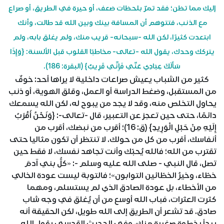
إليك مما تظن؛ فقد تمرّ بلحظات ضعف، أو حيرة في الطريق، أو صراع
مع الذنب، فتتوهم أن المسافة بينك وبين الله قد طالت، وأنك
ابتعدت كثيرًا، لكن الله -سبحانه- قريب منك، ولم يغلق بابه، ولم
يتركك وحدك، يقول الله -تعالى- مخاطبًا القلوب قبل الألسنة: {وَإِذَا
سَأَلَكَ عِبَادِي عَنِّي فَإِنِّي قَرِيبٌ} (البقرة: 186).
كثير من الشباب يعيش صراعات داخلية لا يراها أحد: خوفٌ
من المستقبل، وضغط الدراسة أو العمل، وقلق الهوية، أو ذنب
يحاول التخلص منه، وقد لا يجد من يبوح له، لكن الله يسمعك
دائمًا، حتى حين تعجز عن التعبير، قال -تعالى-: {وَنَحْنُ أَقْرَبُ
إِلَيْهِ مِنْ حَبْلِ الْوَرِيدِ} (ق: 16)؛ أقرب من نبضك، أقرب من
أنفاسك، أقرب من كل من حولك. لا تنتظر أن تكون مثاليا حتى
تقترب من الله؛ فالله يُحبّك وأنت تجاهد نفسك، لا فقط حين
تصل، قال النبي - صلى الله عليه وسلم -: «كلُّ بني آدمَ
خطّاء، وخيرُ الخطّائين التوابون»؛ فالتوبة ليست عودة الخالي
من الأخطاء، بل عودة الصادق الذي لم يستسلم، ومهما
كثرت العثرات، فباب الله أوسع من أن يُغلق في وجه شاب
صادق. قد تشعر أن الطريق إلى الله طويل، لكن الحقيقة أنه
يبدأ بخطوة صغيرة منك، وفي الحديث القدسي يقول الله