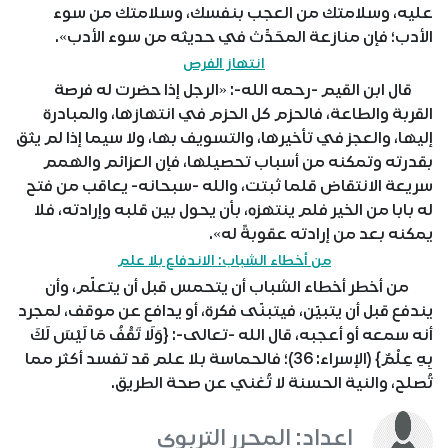
عليه، وسلامتك من العجب بنفسك، وسلامتك من سوء
الأدب؛ فإن منازعة المحَدِّث في حديثه من سوء الأدب».
انتهاز الفرص
قال ابن القيم -رحمه الله-: «الرجل إذا حضرت له فرصة
القربة والطاعة، فالحزم كل الحزم في انتهازها، والمبادرة
إليها، والعجز في تأخيرها، والتسويف بها، ولا سيما إذا لم يثق
بقدرته وتمكنه من أسباب تحصيلها، فإن العزائم والهمم
سريعة الانتقاض قلما ثبتت، والله -سبحانه- يعاقب من فتح
له بابا من الخير فلم ينتهزه، بأن يحول بين قلبه وإرادته، فلا
يمكنه بعد من إرادته عقوبةً له».
من أخطاء الشباب: الاندفاع بلا علم
من أخطر أخطاء الشباب أن يتحمس قبل أن يتعلّم، وأن
يندفع قبل أن يتبيّن، فيتبنّى فكرة، أو يدافع عن موقف، لمجرد
أنه سمعه أو أعجبه، قال الله -تعالى-: {وَلَا تَقْفُ مَا لَيْسَ لَكَ
بِهِ عِلْمٌ} (الإسراء: 36)؛ فالحماسة بلا علم قد تفسد أكثر مما
تُصلح، والنية الحسنة لا تُغني عن صحة الطريق.
اعداد: المحرر التربوي