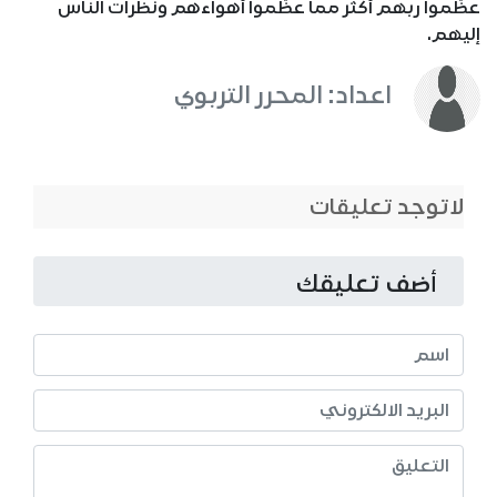
عظّموا ربهم أكثر مما عظّموا أهواءهم ونظرات الناس
إليهم.
اعداد: المحرر التربوي
لاتوجد تعليقات
أضف تعليقك