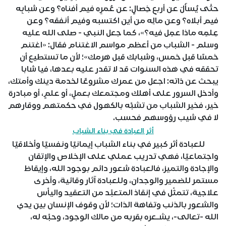
حتَّى يُسأَلَ عن أربعِ خِصالٍ: عن عُمرِه فيم أفناه؟ وعن شبابِه
فيم أبلاه؟ وعن مالِه من أين اكتسبه وفيم أنفقه؟ وعن
عِلمِه ماذا عمِل فيه؟»، كما جعل النبي - صلى الله عليه
وسلم - الشباب من أعظم مواسم الاغتنام فقال: «اغتنم
خمسًا قبل خمس، وشبابك قبل هرمك»؛ لأن ما تستطيع أن
تحققه في هذه السنوات قد لا تقدر عليه بعدها، فيا شابا
يبحث عن ذاته: اجعل من عمرك مشروعًا لخدمة دينك وأمتك،
وأدخل السرور على أهلك ومجتمعك بعملٍ، أو علمٍ، أو مبادرة
خير، فخير الشباب من تشبَّه بالكهول في حكمتهم ووقارهم
لا في شيب رؤوسهم فحسب.
أثر العبادة في بناء الشباب
للعبادة أثر كبير في بناء الشباب إيمانيًا ونفسيًا وأخلاقيًا
واجتماعيًا، فهي تدريب عملي على الإخلاص والإتقان
والإجادة والتميز، فالعبادة شعور دائم بوجود الله، وإيقاظ
مستمر للضمير والوجدان، وللعبادة آثار وقائية، وأخرى
علاجية، تتمثّل في إنقاذ المتعبِّد من التعقيد واليأس
والشعور بالذنب وتفاهة الذات؛ لأن وقوف الإنسان بين يدي
الله -تعالى-، يشـعره بقربه من مالك الوجود، وحبِّه له،