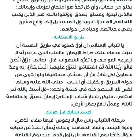
يخلو من صعاب، وأن كل تحدٍّ هو امتحان لعزمك وإيمانك؛
فالذين ثبتوا، وعملوا بصدق، ووثقوا بالله، هم الذين يكتب
الله لهم المعجزات، ويحوّل المستحيل إلى واقعٍ مشرق
يضيء حياتهم وحياة من حولهم.
طريق الاستقامة
يا شباب الإسلام، إن أولَ خطوة في طريق النهضة أن
تثبِّت قدمك على صراط الإيمان؛ فالقلب الذي عرف ربَّه لا
تزعزِعه العواصف ولا تغرُّه الشهوات، قال -تعالى-: {إِنَّ الَّذِينَ
قَالُوا رَبُّنَا اللَّهُ ثُمَّ اسْتَقَامُوا تَتَنَزَّلُ عَلَيْهِمُ الْمَلَائِكَةُ}، إنه وعدٌ
سماويٌّ لكل شابٍّ قرَّر أن يمشي مستقيمًا ولو التوى من
حوله الطريق، ويكفيك أن النبي - صلى الله عليه وسلم -
لخص لك المنهج كلَّه في كلمة واحدة: «قل آمنتُ بالله ثم
استقم»، فليكن شعار شباب الإسلام: إيمانٌ عميقٌ، واستقامةٌ
ثابتة، وعملٌ نافعٌ يعمُر الأرض.
اغتنم شبابك قبل هرمك
مرحلة الشباب رأس مالٍ لا يعوَّض؛ فيها صفاء الذهن،
وقوّة الجسد، واتقاد الحماسة؛ ولذلك يُسأل العبدُ عن شبابه
سؤالًا خاصًّا يوم القيامة: «لن تزول قدما عبدٍ يومَ القيامةِ