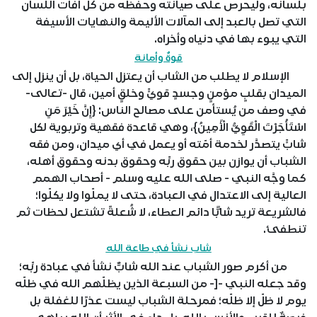
بلسانه، وليحرص على صيانته وحفظه من كل آفات اللسان
التي تصل بالعبد إلى المآلات الأليمة والنهايات الأسيفة
التي يبوء بها في دنياه وأخراه.
قوةٌ وأمانة
الإسلام لا يطلب من الشاب أن يعتزل الحياة، بل أن ينزل إلى
الميدان بقلبٍ مؤمنٍ وجسدٍ قويٍّ وخلقٍ أمين، قال -تعالى-
في وصف من يُستأمن على مصالح الناس: {إِنَّ خَيْرَ مَنِ
اسْتَأْجَرْتَ الْقَوِيُّ الْأَمِينُ}، وهي قاعدة فقهية وتربوية لكل
شابٍّ يتصدَّر لخدمة أمّته أو يعمل في أي ميدان، ومن فقه
الشباب أن يوازن بين حقوق ربِّه وحقوق بدنه وحقوق أهله،
كما وجَّه النبي - صلى الله عليه وسلم - أصحاب الهمم
العالية إلى الاعتدال في العبادة، حتى لا يملّوا ولا يكلّوا؛
فالشريعة تريد شابًّا دائم العطاء، لا شُعلةً تشتعل لحظات ثم
تنطفئ.
شاب نشأ في طاعة الله
من أكرم صور الشباب عند الله شابٌّ نشأ في عبادة ربِّه؛
وقد جعله النبي -[- من السبعة الذين يظلّهم الله في ظلّه
يوم لا ظلّ إلا ظلّه؛ فمرحلة الشباب ليست عذرًا للغفلة بل