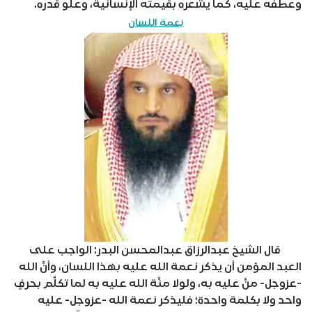
وعطفه عليه، كما يشعره بقيمته الإنسانية، وعلو قدره.
نِعمة اللسان
قال الشيخ عبدالرزاق عبدالمحسن البدر: الواجب على
العبد المؤمن أن يذكر نعمة الله عليه بهذا اللسان، وأنَّ الله
-عزوجل- منَّ عليه به، ولولا منَّة الله عليه به لما تكلَّم بحرفٍ
واحد ولا بكلمة واحدة؛ فليذكر نعمة الله -عزوجل- عليه