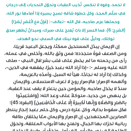
لا تخمد، وقوة لا تنكسر، تُذيب العقبات وتحوّل التحديات إلى درجاتٍ
في سلّم المجد، وكل خطوة شاقة تصبح يسيرة إذا أضاءها نور الله،
وحملها عزم صاحبه، قال الله -تعالى-: {فَإِنَّ مَعَ الْعُسْرِ يُسْرًا}
(الشرح: 6)، فما العسر إلا بابٌ يُفتح على صبرك، وميدانٌ يُظهر صدق
توكلك، ودليلٌ على قوة نيتك في السعي نحو الهدف.
إن الإيمان يبدّل المستحيل ممكنًا، ويجعل البعيد قريبًا،
ومن الضعف قوةً متجددة؛ فمن وثق بالله، وأخلص في عمله،
رأى من رحمته ما لم يخطر على قلب بشر؛قال النبي - صلى
الله عليه وسلم -: «إذا أراد الله بعبد خيرًا، يفقهه في الدين»،
وكذلك إذا أراد له نجاحًا، هيّأ له السبل، وأمدّه بالعزيمة،
وألهمه الإصرار؛ فالإصرار روح لا تعرف الاستسلام، والإيمان
سندٌ لا يخذل صاحبه. والمؤمن حين يتعثر لا يقف عند العقبة،
بل ينهض من جديد، متوكلاً على وعد الله: {وَاسْتَعِينُوا
بِالصَّبْرِ وَالصَّلَاةِ وَإِنَّهَا لَكَبِيرَةٌ إِلَّا عَلَى الْخَاشِعِينَ} (البقرة: 45)؛
فكل سقوط بداية، وكل عثرة درس، وكل حلم بعيد إنجاز ينتظر
الصابرين المجتهدين، إن الإصرار والإيمان معًا يخلقان طاقة
ربانية تحرّك بها الجبال، وتفتح بها الأبواب المغلقة، وتحوّل
الظلمة إلى نور، واليأس إلى أمل، وتذكّر أن طريق النجاح لا