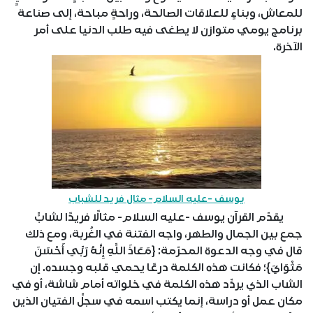
للمعاش، وبناءٍ للعلاقات الصالحة، وراحةٍ مباحة، إلى صناعة
برنامج يومي متوازن لا يطغى فيه طلب الدنيا على أمر
الآخرة.
يوسف -عليه السلام- مثال فريد للشباب
يقدّم القرآن يوسف -عليه السلام- مثالًا فريدًا لشابٍّ
جمع بين الجمال والطهر، واجه الفتنة في الغُربة، ومع ذلك
قال في وجه الدعوة المحرّمة: {مَعَاذَ اللَّهِ إِنَّهُ رَبِّي أَحْسَنَ
مَثْوَايَ}؛ فكانت هذه الكلمة درعًا يحمي قلبه وجسده. إن
الشاب الذي يردِّد هذه الكلمة في خلواته أمام شاشة، أو في
مكان عمل أو دراسة، إنما يكتب اسمه في سجلِّ الفتيان الذين