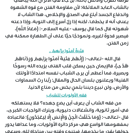
فرصةٌ للقرب والأنس بالله، بل جاء في الأثر أن الله يباهي
بالشاب العابد الملائكة؛ لأن مقاومة الفتن مع قوة الشهوة
واندفاع الجسد أبلغ في الصدق والإخلاص، هذا الشاب لا
يعني أنه لا يخطئ، لكنه إذا زلَّ أسرع إلى التوبة، وإذا دعته
شهوته قال كما قال يوسف -عليه السلام-: {مَعَاذَ اللَّهِ}،
فيصير قدوةً لغيره، ونموذجًا حيًّا على أن الطهارة ممكنة في
زمن الفتن.
فِتْيَةٌ آمَنُوا بِرَبِّهِمْ..
قال الله -تعالى-: {إِنَّهُمْ فِتْيَةٌ آمَنُوا بِرَبِّهِمْ وَزِدْنَاهُمْ
هُدًى}، فالإيمان حين يسكن قلب الفتى يزيده الله رسوخًا
وبصيرة، فما أعظم أن يرى الشباب نفسه امتدادًا لأولئك
الفتية! ويعلنون بلسان الحال والمقال: ربُّنا ربُّ السماوات
والأرض، ولن نبيع ديننا بثمنٍ بخس من متاع الدنيا.
فقه الأولويات للشباب
من فقه الشاب أن يعرف أين يضع جهده؟ فلا يستهلكه
في أمور ثانوية، وانشغالات دنيوية، ويترك الواجبات الكبرى،
قال -تعالى-: {وَمَا خَلَقْتُ الْجِنَّ وَالْإِنسَ إِلَّا لِيَعْبُدُونِ}؛ فالعبادة
بمفهومها الواسع هي مركز دائرة الأولويات، وما عداها يدور
حولها بقدر ما يخدمها، فيتنوع وقته بين مناجاةٍ لله، وسعيٍ