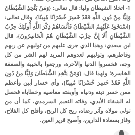
1- اتخاذ الشيطان وليا: قال تعالى: {وَمَنْ يَتَّخِذِ الشَّيْطَانَ
وَلِيًّا مِنْ دُونِ اللَّهِ فَقَدْ خَسِرَ خُسْرَانًا مُبِينًا}، وقال تعالى:
{اسْتَحْوَذَ عَلَيْهِمُ الشَّيْطَانُ فَأَنْسَاهُمْ ذِكْرَ اللَّهِ أُولَئِكَ حِزْبُ
الشَّيْطَانِ أَلَا إِنَّ حِزْبَ الشَّيْطَانِ هُمُ الْخَاسِرُونَ}، قال
ابن سعدي: وهذا الذي جرى عليهم من توليهم عن ربهم
وفاطرهم، وتوليهم لعدوهم المريد لهم الشر من كل
وجه، فخسروا الدنيا والآخرة، ورجعوا بالخيبة والصفقة
الخاسرة؛ ولهذا قال: {وَمَنْ يَتَّخِذِ الشَّيْطَانَ وَلِيًّا مِنْ دُونِ
اللَّهِ فَقَدْ خَسِرَ خُسْرَانًا مُبِينًا}، وأي خسار أبين وأعظم
ممن خسر دينه ودنياه وأوبقته معاصيه وخطاياه فحصل
له الشقاء الأبدي، وفاته النعيم السرمدي، كما أن من
تولى مولاه وآثر رضاه، ربح كل الربح، وأفلح كل الفلاح،
وفاز بسعادة الدارين، وأصبح قرير العين.