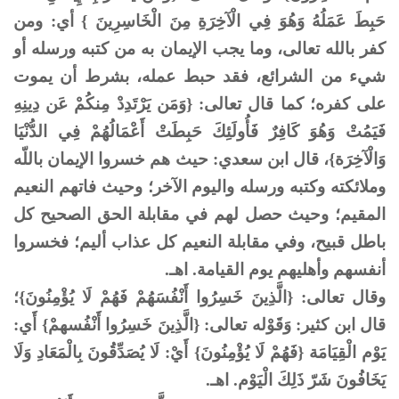
حَبِطَ عَمَلُهُ وَهُوَ فِي الْآخِرَةِ مِنَ الْخَاسِرِينَ } أي: ومن
كفر بالله تعالى، وما يجب الإيمان به من كتبه ورسله أو
شيء من الشرائع، فقد حبط عمله، بشرط أن يموت
على كفره؛ كما قال تعالى: {وَمَن يَرْتَدِدْ مِنكُمْ عَن دِينِهِ
فَيَمُتْ وَهُوَ كَافِرٌ فَأُولَئِكَ حَبِطَتْ أَعْمَالُهُمْ فِي الدُّنْيَا
وَالْآخِرَة}، قال ابن سعدي: حيث هم خسروا الإيمان باللّه
وملائكته وكتبه ورسله واليوم الآخر؛ وحيث فاتهم النعيم
المقيم؛ وحيث حصل لهم في مقابلة الحق الصحيح كل
باطل قبيح، وفي مقابلة النعيم كل عذاب أليم؛ فخسروا
أنفسهم وأهليهم يوم القيامة. اهـ.
وقال تعالى: {الَّذِينَ خَسِرُوا أَنْفُسَهُمْ فَهُمْ لَا يُؤْمِنُونَ}؛
قال ابن كثير: وَقَوْله تعالى: {الَّذِينَ خَسِرُوا أَنْفُسهمْ} أَي:
يَوْم الْقِيَامَة {فَهُمْ لَا يُؤْمِنُونَ} أَيْ: لَا يُصَدِّقُونَ بِالْمَعَادِ وَلَا
يَخَافُونَ شَرّ ذَلِكَ الْيَوْم. اهـ.