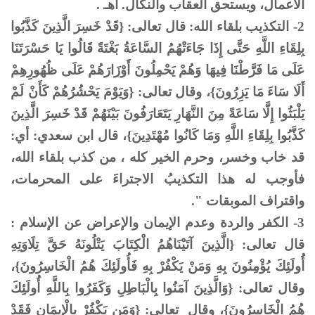
الأعمال، ويستحق العقاب والنكال. اهـ .
2- التكذيب بلقاء الله: قال تعالى: {قَدْ خَسِرَ الَّذِينَ كَذَّبُوا
بِلِقَاءِ اللَّهِ حَتَّى إِذَا جَاءَتْهُمُ السَّاعَةُ بَغْتَةً قَالُوا يَا حَسْرَتَنَا
عَلَى مَا فَرَّطْنَا فِيهَا وَهُمْ يَحْمِلُونَ أَوْزَارَهُمْ عَلَى ظُهُورِهِمْ
أَلَا سَاءَ مَا يَزِرُونَ}، وقال تعالى: {وَيَوْمَ يَحْشُرُهُمْ كَأَنْ لَمْ
يَلْبَثُوا إِلَّا سَاعَةً مِنَ النَّهَارِ يَتَعَارَفُونَ بَيْنَهُمْ قَدْ خَسِرَ الَّذِينَ
كَذَّبُوا بِلِقَاءِ اللَّهِ وَمَا كَانُوا مُهْتَدِينَ}، قال ابن سعدي: أي:
قد خاب وخسر، وحرم الخير كله ، من كذب بلقاء الله،
فأوجب له هذا التكذيبُ الاجتراءَ على المحرمات،
واقتراف الموبقات ".
3- الكفر والردة وعدم الإيمان والإعراض عن الإسلام :
قال تعالى: {الَّذِينَ آتَيْنَاهُمُ الْكِتَابَ يَتْلُونَهُ حَقَّ تِلَاوَتِهِ
أُولَئِكَ يُؤْمِنُونَ بِهِ وَمَنْ يَكْفُرْ بِهِ فَأُولَئِكَ هُمُ الْخَاسِرُونَ}،
وقال تعالى: {وَالَّذِينَ آمَنُوا بِالْبَاطِلِ وَكَفَرُوا بِاللَّهِ أُولَئِكَ
هُمُ الْخَاسِرُونَ}، وقال تعالى: {وَمَن يَكْفُرْ بِالْإِيمَانِ فَقَدْ