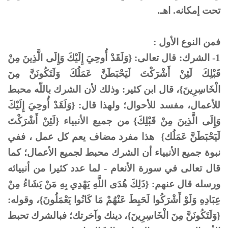
تحت إمكانه. اهـ.
فمن النوع الأول :
1- الشرك: قال تعالى: {وَلَقَدْ أُوحِيَ إِلَيْكَ وَإِلَى الَّذِينَ مِنْ
قَبْلِكَ لَئِنْ أَشْرَكْتَ لَيَحْبَطَنَّ عَمَلُكَ وَلَتَكُونَنَّ مِنَ
الْخَاسِرِينَ}، قال ابن كثير: وذلك لأن الشرك باللّه محبط
للأعمال، مفسد للأحوال؛ ولهذا قال: {وَلَقَدْ أُوحِيَ إِلَيْكَ
وَإِلَى الَّذِينَ مِنْ قَبْلِكَ} من جميع الأنبياء {لَئِنْ أَشْرَكْتَ
لَيَحْبَطَنَّ عَمَلُك} هذا مفرد مضاف يعم كل عمل ، ففي
نبوة جميع الأنبياء أن الشرك محبط لجميع الأعمال؛ كما
قال تعالى في سورة الأنعام - لما عدد كثيرا من أنبيائه
ورسله قال عنهم: {ذَلِكَ هُدَى اللَّهِ يَهْدِي بِهِ مَنْ يَشَاءُ مِنْ
عِبَادِهِ وَلَوْ أَشْرَكُوا لَحَبِطَ عَنْهُمْ مَا كَانُوا يَعْمَلُونَ}، وقوله:
{وَلَتَكُونَنَّ مِنَ الْخَاسِرِينَ}، دينك وآخرتك؛ فبالشرك تحبط