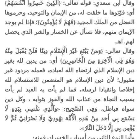
وقال ابن سعدي: قوله تعالى: {الَّذِينَ خَسِرُوا أَنْفُسَهُمْ}
أي: فوّتوها ما خلقت له، من الإيمان والتوحيد، وحرموها
الفضل من الملك المجيد {فَهُمْ لَا يُؤْمِنُونَ}؛ فإذا لم يوجد
الإيمان منهم، فلا تسأل عن الخسار والشر الذي يحصل
لهم. اهـ.
وقال تعالى: {وَمَنْ يَبْتَغِ غَيْرَ الْإِسْلَامِ دِينًا فَلَنْ يُقْبَلَ مِنْهُ
وَهُوَ فِي الْآخِرَةِ مِنَ الْخَاسِرِينَ} أي: من يدين لله بغير
دين الإسلام الذي ارتضاه الله لعباده، فعمله مردود غير
مقبول؛ لأن دين الإسلام هو المتضمن للاستسلام لله
إخلاصا وانقيادا لرسله، فما لم يأت به العبد لم يأت
بسبب النجاة من عذاب الله والفوز بثوابه ، وكل دين
سواه فباطل، وَفِي الصَّحِيح: «وَاَلَّذِي نَفْسِي بِيَدِهِ لَا
يَسْمَع بِي أَحَد مِنْ هَذِهِ الْأُمَّة يَهُودِيّ وَلَا نَصْرَانِيّ ثُمَّ لَا
يُؤْمِن بِي إِلَّا دَخَلَ النَّارُ».
وأما النوع الثاني من أسباب الخسران فمنه: