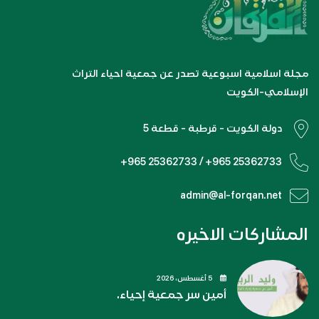
مجلة اسلامية اسبوعية تصدر عن جمعية احياء التراث
الإسلامي-الكويت
دولة الكويت - قرطبة - قطعة 5
+965 25362733 / +965 25362733
admin@al-forqan.net
المشاركات الاخيره
5 أغسطس، 2026
أمين سر جمعية إحياء.