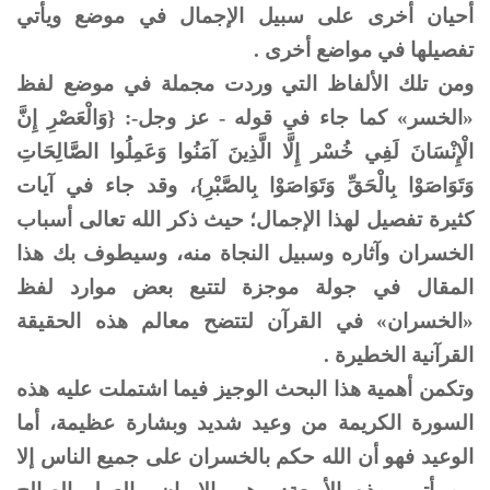
أحيان أخرى على سبيل الإجمال في موضع ويأتي
تفصيلها في مواضع أخرى .
ومن تلك الألفاظ التي وردت مجملة في موضع لفظ
«الخسر» كما جاء في قوله - عز وجل-: {وَالْعَصْرِ إِنَّ
الْإِنْسَانَ لَفِي خُسْر إِلَّا الَّذِينَ آمَنُوا وَعَمِلُوا الصَّالِحَاتِ
وَتَوَاصَوْا بِالْحَقِّ وَتَوَاصَوْا بِالصَّبْرِ}، وقد جاء في آيات
كثيرة تفصيل لهذا الإجمال؛ حيث ذكر الله تعالى أسباب
الخسران وآثاره وسبيل النجاة منه، وسيطوف بك هذا
المقال في جولة موجزة لتتبع بعض موارد لفظ
«الخسران» في القرآن لتتضح معالم هذه الحقيقة
القرآنية الخطيرة .
وتكمن أهمية هذا البحث الوجيز فيما اشتملت عليه هذه
السورة الكريمة من وعيد شديد وبشارة عظيمة، أما
الوعيد فهو أن الله حكم بالخسران على جميع الناس إلا