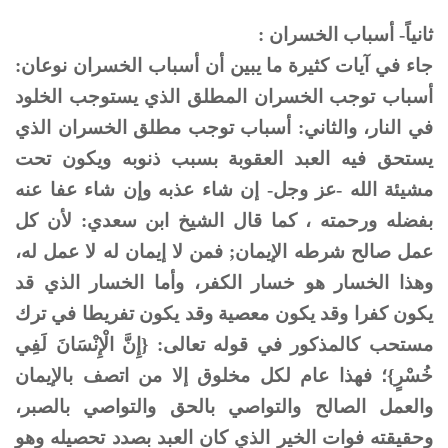
ثانياً- أسباب الخسران :
جاء في آيات كثيرة ما يبين أن أسباب الخسران نوعان:
أسباب توجب الخسران المطلق الذي يستوجب الخلود
في النار، والثاني: أسباب توجب مطلق الخسران الذي
يستحق فيه العبد العقوبة بسبب ذنوبه ويكون تحت
مشيئة الله -عز وجل- إن شاء عذبه وإن شاء عفا عنه
بفضله ورحمته ، كما قال الشيخ ابن سعدي: لأن كل
عمل صالح شرطه الإيمان; فمن لا إيمان له لا عمل له،
وهذا الخسار هو خسار الكفر، وأما الخسار الذي قد
يكون كفرا وقد يكون معصية وقد يكون تفريطا في ترك
مستحب كالمذكور في قوله تعالى: {إِنَّ الْإِنْسَانَ لَفِي
خُسْرٍ}؛ فهذا عام لكل مخلوق إلا من اتصف بالإيمان
والعمل الصالح والتواصي بالحق والتواصي بالصبر،
وحقيقته فوات الخير الذي كان العبد بصدد تحصيله وهو