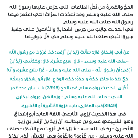
الحجُّ والعُمرةُ مِن أجلِّ الطاعاتِ التي حرَصَ عليها رسولُ اللهِ
صلى الله عليه وسلم وقد تَعدَّدَت المرَّاتُ التي اعتَمَرَ فيها
رسولُ اللهِ صلى الله عليه وسلم
في الحديث جانِبٌ من حِرصِ الصَّحابةِ والتَّابِعينَ على حِفظِ
سِيرةِ النَّبيِّ صلى الله عليه وسلم في كلِّ جَوانِبِها
عَنْ أَبِي إِسْحَاقَ قَالَ: سَأَلْتُ زَيْدَ بْنَ أَرْقَمَ: كَمْ غَزَوْتَ مَعَ رَسُولِ اللَّهِ
-صلى الله عليه وسلم - قَالَ: سَبْعَ عَشْرَةَ. قَالَ: وَحَدَّثَنِي زَيْدُ بْنُ
أَرْقَمَ: أَنَّ رَسُولَ اللَّهِ - صلى الله عليه وسلم - غَزَا تِسْعَ عَشْرَةَ، وَأَنَّهُ
حَجَّ بَعْدَ مَا هَاجَرَ حَجَّةً وَاحِدَةً؛ حَجَّةَ الوَدَاعِ، قَالَ أَبُو إِسْحَقَ: وبِمَكَّةَ
أُخْرَى. الحديث رواه مسلم في الحج (2/916) باب: بيان عدد عُمر
النبي - صلى الله عليه وسلم - وزمانهنّ، ورواه البخاري
(3949)في المغازي: باب: غزوة العُشَيرة أو العُسَيرة.
في هذا الحَديثِ يَرْوي التَّابِعيُّ الثقة العابد أبو إسْحاقَ
وهو السَّبِيعيُّ عمرو بن عبدالله، أنَّ زَيدَ بنَ أرْقَمَ بنِ زَيدٍ
الأنْصاريَّ - رضي الله عنه - سُئِل: كمْ غَزوت مع النَّبيُّ - صلى
الله عليه وسلم - من غَزْوةٍ؟ والغَزْوةُ هي الجَيشُ الَّذي يَخرُجُ