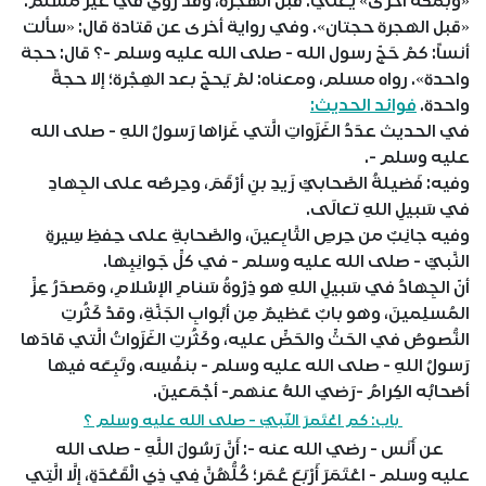
«وبمكة أخرى» يعني: قبل الهجرة، وقد روي في غير مسلم:
«قبل الهجرة حجتان». وفي رواية أخرى عن قتادة قال: «سألت
أنساً: كمْ حَجّ رسول الله - صلى الله عليه وسلم -؟ قال: حجة
واحدة». رواه مسلم، ومعناه: لمْ يَحجّ بعد الهِجْرة؛ إلا حجةً
واحدة.
فوائد الحديث:
في الحديث عدَدُ الغَزَواتِ الَّتي غَزاها رَسولُ اللهِ - صلى الله
عليه وسلم -.
وفيه: فَضيلةُ الصَّحابيِّ زَيدِ بنِ أرْقَمَ، وحِرصُه على الجِهادِ
في سَبيلِ اللهِ تعالَى.
وفيه جانِبٌ من حِرصِ التَّابِعينَ، والصَّحابةِ على حِفظِ سِيرةِ
النَّبيِّ - صلى الله عليه وسلم - في كلِّ جَوانِبِها.
أنّ الجِهادُ في سَبيلِ اللهِ هو ذِرْوةُ سَنامِ الإسْلامِ، ومَصدَرُ عِزِّ
المُسلِمينَ، وهو بابٌ عَظيمٌ مِن أبْوابِ الجَنَّةِ، وقدْ كَثُرتِ
النُّصوصُ في الحَثِّ والحَضِّ عليه، وكَثُرتِ الغَزَواتُ الَّتي قادَها
رَسولُ اللهِ - صلى الله عليه وسلم - بنفْسِه، وتَبِعَه فيها
أصْحابُه الكِرامُ -رَضيَ اللهُ عنهم- أجْمَعينَ.
باب: كم اعْتَمرَ النّبيّ - صلى الله عليه وسلم ؟
عن أَنَس - رضي الله عنه -: أَنَّ رَسُولَ اللَّهِ - صلى الله
عليه وسلم - اعْتَمَرَ أَرْبَعَ عُمَرٍ؛ كُلُّهُنَّ فِي ذِي الْقَعْدَةِ، إِلَّا الَّتِي