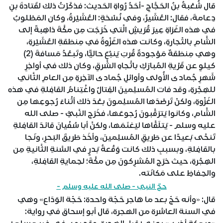
قال شُعْبةُ بنُ الحَجَّاجِ -أحَدُ رُواةِ الحَديث: فذكَرْتُ ذلك لقَتادةَ بنِ
دِعامةَ، فقال: العُشَيرُ، وفي نُسْخةٍ: العُشَيْرةُ، وكان المَطْلوبُ
في هذه الغَزاةِ عِيرَ قُرَيشٍ الَّتي خَرَجَت مِن مكَّةَ ذاهِبةً إلى
الشَّامِ بالتِّجارةِ، وكانت هذه الغَزْوةُ في مِنطَقةِ العُشَيْرةِ،
وهي مِنطَقةٌ مَوْجودةٌ قُربَ يَنبُعَ حاليًّا، وتَبعُدُ مَسافةَ (2)
كيلوِ عن قَرْيةِ المُبارَكِ باتِّجاهِ الشَّرقِ، وكان ذلك في أواخِرِ
شَهرِ جُمادى الأُولى وأوائلِ جُمادى الآخِرةِ مِن العامِ الثَّاني
للهِجْرةِ، وقد فات المُسلِمينَ القِتالُ واغْتِنامُ القافِلةِ في هذه
الغَزْوةِ، ولكنْ تَرصَّدَها المُسلِمونَ بعْدَ ذلك أثْناءَ رُجوعِها مِن
الشَّامِ، وكانوا يَترَقَّبونَ رُجوعَها، فخَرَج النَّبيُّ - صلى الله
عليه وسلم - يَتلَقَّاها ليَغنَمَها، ولكنَّ أبا سُفْيانَ قائدَ القافِلةِ
تَنحَّى بَعيدًا عن طَريقِ المُسلِمينَ، وأخَذ طَريقَ البَحرِ، ونَجا
بالقافِلةِ، وبسببِ ذلك كانت وَقْعةُ بَدرٍ في السَّنةِ الثَّانيةِ مِن
الهِجْرةِ، حيث خرَج المُشرِكونَ مِن مكَّةَ؛ لحِمايةِ القافِلةِ،
والحِفاظِ على مَكانَته.
حجّ النبي - صلى الله عليه وسلم -
قال: «وأنه حَجّ بعد ما هَاجر حَجّة واحدة: حَجّة الوَدَاع» وهي
في السنة العاشرة من الهجرة، قال أبو إسحاق في رواية: