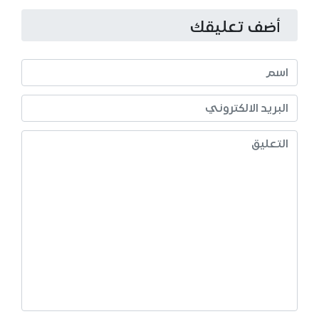
أضف تعليقك