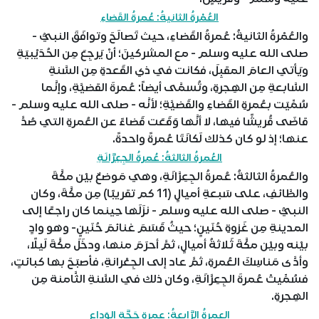
العُمْرةُ الثانيةُ: عُمرةُ القَضاءِ
والعُمْرةُ الثانيةُ: عُمرةُ القَضاءِ، حيث تَصالَحَ وتوافَقَ النبيُّ -
صلى الله عليه وسلم - مع المشركينَ؛ أنْ يَرجِعَ مِن الحُدَيْبيَةِ
ويَأتي العامَ المقبِلَ، فكانت في ذي القَعدةِ مِن السَّنةِ
السَّابعةِ مِن الهِجرةِ، وتُسمَّى أيضاً: عُمرةَ القضيَّةِ، وإنَّما
سُمِّيَت بعُمرةِ القَضاءِ والقَضيَّةِ؛ لأنَّه - صلى الله عليه وسلم -
قاضَى قُريشًا فيها، لا أنَّها وَقَعَت قَضاءً عن العُمرةِ التي صُدَّ
عنها؛ إذ لو كان كذلك لَكانَتَا عُمرةً واحدةً.
العُمرةُ الثالثةُ: عُمرةُ الجِعِرَّانَةِ
والعُمرةُ الثالثةُ: عُمرةُ الجِعِرَّانَةِ، وهي مَوضعٌ بيْن مكَّةَ
والطَّائفِ، على سَبعةِ أميالٍ (11 كم تقريبًا) مِن مكَّةَ، وكان
النبيُّ - صلى الله عليه وسلم - نزَلَها حِينما كان راجعًا إلى
المدينةِ مِن غَزوةِ حُنَينٍ؛ حيثُ قَسَمَ غنائمَ حُنَينٍ- وهو وادٍ
بيْنه وبيْن مكَّةَ ثَلاثةُ أميالٍ، ثمَّ أحرَمَ منها، ودخَلَ مكَّةَ لَيلًا،
وأدَّى مَناسِكَ العُمرةِ، ثمَّ عاد إلى الجِعْرانةِ، فأصبَحَ بها كبائتٍ،
فسُمِّيتْ عُمرةَ الجِعِرَّانَةِ، وكان ذلك في السَّنةِ الثَّامنة مِن
الهِجرةِ.
العمرةُ الرَّابعةُ: عمرة حَجَّةِ الوَداعِ