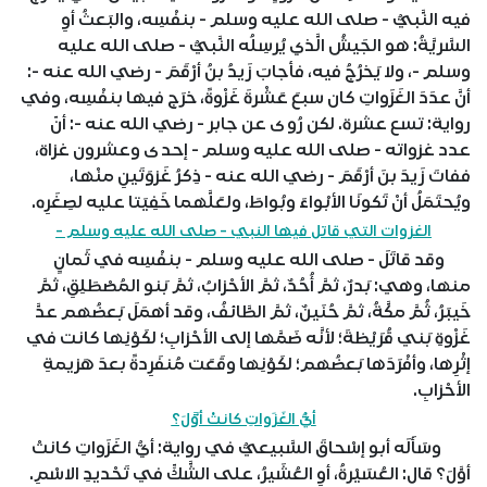
فيه النَّبيُّ - صلى الله عليه وسلم - بنفْسِه، والبَعثُ أوِ
السَّريَّةُ: هو الجَيشُ الَّذي يُرسِلُه النَّبيُّ - صلى الله عليه
وسلم -، ولا يَخرُجُ فيه، فأجابَ زَيدُ بنُ أرْقَمَ - رضي الله عنه -:
أنَّ عدَدَ الغَزَواتِ كان سبعَ عَشْرةَ غَزْوةً، خرَج فيها بنفْسِه، وفي
رواية: تسع عشرة. لكن رُوى عن جابر - رضي الله عنه -: أنّ
عدد غزواته - صلى الله عليه وسلم - إحدى وعشرون غزاة،
ففاتَ زَيدَ بنَ أرْقَمَ - رضي الله عنه - ذِكرُ غَزوَتَينِ منْها،
ويُحتَمَلُ أنْ تَكونَا الأبْواءَ وبُواطَ، ولعَلَّهما خَفِيَتا عليه لصِغَرِه.
الغزوات التي قاتل فيها النبي - صلى الله عليه وسلم -
وقد قاتَلَ - صلى الله عليه وسلم - بنفْسِه في ثَمانٍ
منها، وهي: بَدرٌ، ثمَّ أُحُدٌ، ثمَّ الأحْزابُ، ثمَّ بَنو المُصْطَلِقِ، ثمَّ
خَيبَرُ، ثُمَّ مكَّةُ، ثمَّ حُنَينٌ، ثمَّ الطَّائفُ، وقد أهمَلَ بَعضُهم عدَّ
غَزْوةِ بَني قُرَيْظةَ؛ لأنَّه ضَمَّها إلى الأحْزابِ؛ لكَوْنِها كانت في
إثْرِها، وأفْرَدَها بَعضُهم؛ لكَوْنِها وقَعَت مُنفَرِدةً بعدَ هَزيمةِ
الأحْزابِ.
أيُّ الغَزَواتِ كانتْ أوَّلَ؟
وسَأَلَه أبو إسْحاقَ السَّبيعيُّ في رواية: أيُّ الغَزَواتِ كانتْ
أوَّلَ؟ قال: العُسَيْرةُ، أوِ العُشَيرُ، على الشَّكِّ في تَحْديدِ الاسْمِ.