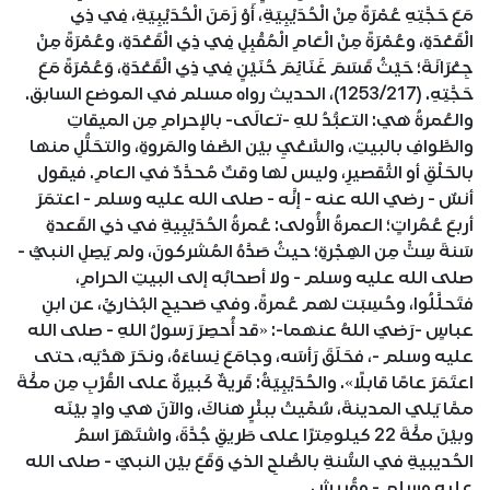
مَعَ حَجَّتِهِ عُمْرَةً مِنْ الْحُدَيْبِيَةِ، أَوْ زَمَنَ الْحُدَيْبِيَةِ، فِي ذِي
الْقَعْدَةِ، وعُمْرَةً مِنْ الْعَامِ الْمُقْبِلِ فِي ذِي الْقَعْدَةِ، وعُمْرَةً مِنْ
جِعْرَانَةَ؛ حَيْثُ قَسَمَ غَنَائِمَ حُنَيْنٍ فِي ذِي الْقَعْدَةِ، وَعُمْرَةً مَعَ
حَجَّتِهِ. (1253/217)، الحديث رواه مسلم في الموضع السابق.
والعُمرةُ هي: التعبُّدُ للهِ -تعالَى- بالإحرامِ مِن الميقاتِ
والطَّوافِ بالبيتِ، والسَّعْيِ بيْن الصَّفا والمَروةِ، والتحَلُّلِ منها
بالحَلْقِ أو التَّقصيرِ، وليس لها وقتٌ مُحدَّدٌ في العامِ. فيقول
أنسٌ - رضي الله عنه - إنَّه - صلى الله عليه وسلم - اعتمَرَ
أربعَ عُمُراتٍ؛ العمرةُ الأُولى: عُمرةُ الحُدَيْبِيةِ في ذي القَعدةِ
سَنةَ سِتٍّ مِن الهِجْرةِ؛ حيثُ صَدَّهُ المُشركونَ، ولم يَصِلِ النبيُّ -
صلى الله عليه وسلم - ولا أصحابُه إلى البيتِ الحرامِ،
فتَحلَّلُوا، وحُسِبَت لهم عُمرةً. وفي صَحيحِ البُخاريِّ، عن ابنِ
عباسٍ -رَضيَ اللهُ عنهما-: «قد أُحصِرَ رَسولُ اللهِ - صلى الله
عليه وسلم -، فحَلَقَ رَأسَه، وجامَعَ نِساءَهُ، ونحَرَ هَدْيَه، حتى
اعتَمَرَ عامًا قابلًا». والحُدَيْبِيَةُ: قَريةٌ كَبيرةٌ على القُرْبِ مِن مكَّةَ
ممَّا يَلي المدينةَ، سُمِّيتْ ببئْرٍ هناكَ، والآنَ هي وادٍ بيْنَه
وبيْنَ مكَّةَ 22 كيلومِترًا على طَريقِ جُدَّةَ، واشتَهَرَ اسمُ
الحُديبيةِ في السُّنةِ بالصُّلحِ الذي وَقَعَ بيْن النبيِّ - صلى الله
عليه وسلم - وقُريشٍ.