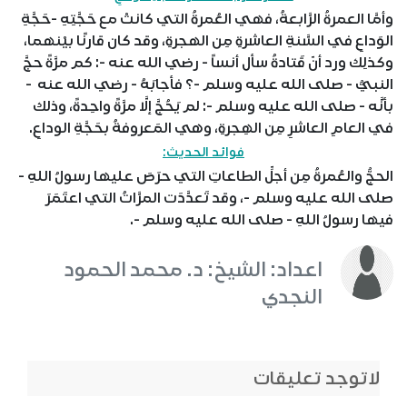
وأمَّا العمرةُ الرَّابعةُ، فهي العُمرةُ التي كانتْ مع حَجَّتِهِ -حَجَّةِ
الوَداعِ في السَّنةِ العاشرةِ مِن الهجرةِ، وقد كان قارنًا بيْنهما،
وكذلِك ورد أنّ قَتادةُ سأل أنساً - رضي الله عنه -: كم مرَّةً حجَّ
النبيُّ - صلى الله عليه وسلم -؟ فأجابَهُ - رضي الله عنه -
بأنَّه - صلى الله عليه وسلم -: لم يَحُجَّ إلَّا مرَّةً واحِدةً، وذلك
في العامِ العاشرِ مِن الهِجرةِ، وهي المَعروفةُ بحَجَّةِ الوداعِ.
فوائد الحديث:
الحجُّ والعُمرةُ مِن أجلِّ الطاعاتِ التي حرَصَ عليها رسولُ اللهِ -
صلى الله عليه وسلم -، وقد تَعدَّدَت المرَّاتُ التي اعتَمَرَ
فيها رسولُ اللهِ - صلى الله عليه وسلم -.
اعداد: الشيخ: د. محمد الحمود
النجدي
لاتوجد تعليقات