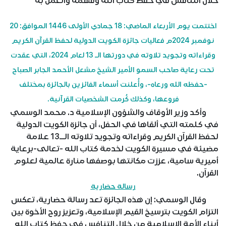
خلال التنافس في حفظ كتاب الله وفهمه والعمل به
اختتمت يوم الأربعاء الماضي: 18 جمادي الأولى 1446 الموافق: 20
نوفمبر 2024م فعاليات جائزة الكويت الدولية لحفظ القرآن الكريم
وقراءاته وتجويد تلاوته في دورتها الـ 13 لعام 2024، التي عقدت
تحت رعاية صاحب السمو الأمير الشيخ مشعل الأحمد الجابر الصباح
-حفظه الله ورعاه-، وأُعلنت أسماء الفائزين بالجائزة بمختلف
فروعها، وكذلك كُرمت الشخصيات القرآنية.
وأكد وزير الأوقاف والشؤون الإسلامية د. محمد الوسمي
في كلمته التي ألقاها في الحفل، أن جائزة الكويت الدولية
لحفظ القرآن الكريم وقراءاته وتجويد تلاوته الــ13 علامة
مضيئة في مسيرة الكويت لخدمة كتاب الله -تعالى-برعاية
أميرية سامية، عززت مكانتها بوصفها منارة عالمية لعلوم
القرآن.
رسالة حضارية
وقال الوسمي: إن هذه الجائزة تعد رسالة حضارية، تعكس
التزام الكويت بترسيخ القيم الإسلامية، وتعزيز روح الأخوة بين
أبناء الأمة الإسلامية من خلال التنافس في حفظ كتاب الله