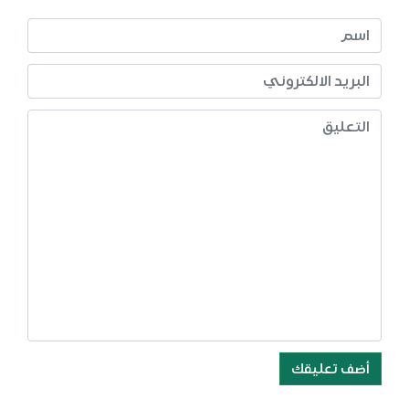
أضف تعليقك