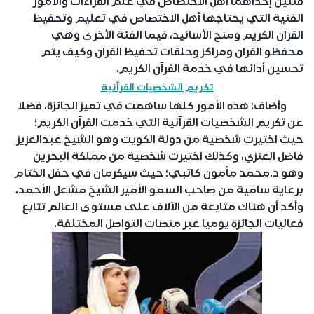
فئتين إحداهما أهل الاختصاص في علم القراءات والأمور
الفنية التي يحتاجها أهل الاختصاص في تعليم وتحفيظ
القرآن الكريم ومنح الأسانيد، فيما الفئة الأخرى وهي
محفظو القرآن ومراكز وحلقات تحفيظ القرآن وكيف يتم
تحسين أدائها في خدمة القرآن الكريم.
تكريم الشخصيات القرآنية
وأضاف: هذه الأمور كلها ساهمت في تميز الجائزة، فضلا
عن تكريم الشخصيات القرآنية التي خدمت القرآن الكريم؛
حيث اختيرت شخصية من دولة الكويت وهو الشيخ عبدالعزيز
فاضل العنزي، وكذلك اختيرت شخصية من مملكة البحرين
وهو د.محمد مأمون كاتبي؛ حيث سيكرمان في حفل الختام
برعاية سامية من صاحب السمو الأمير الشيخ مشعل الأحمد.
وأكد أن هناك متابعة من الآلاف على مستوى العالم تتابع
فعاليات الجائزة يوميا عبر منصات التواصل المختلفة.