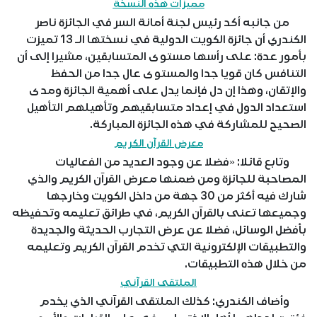
مميزات هذه النسخة
من جانبه أكد رئيس لجنة أمانة السر في الجائزة ناصر
الكندري أن جائزة الكويت الدولية في نسختها الـ 13 تميزت
بأمور عدة: على رأسها مستوى المتسابقين، مشيرا إلى أن
التنافس كان قويا جدا والمستوى عال جدا من الحفظ
والإتقان، وهذا إن دل فإنما يدل على أهمية الجائزة ومدى
استعداد الدول في إعداد متسابقيهم وتأهيلهم التأهيل
الصحيح للمشاركة في هذه الجائزة المباركة.
معرض القرآن الكريم
وتابع قائلا: «فضلا عن وجود العديد من الفعاليات
المصاحبة للجائزة ومن ضمنها معرض القرآن الكريم والذي
شارك فيه أكثر من 30 جهة من داخل الكويت وخارجها
وجميعها تعنى بالقرآن الكريم، في طرائق تعليمه وتحفيظه
بأفضل الوسائل، فضلا عن عرض التجارب الحديثة والجديدة
والتطبيقات الإلكترونية التي تخدم القرآن الكريم وتعليمه
من خلال هذه التطبيقات.
الملتقى القرآني
وأضاف الكندري: كذلك الملتقى القرآني الذي يخدم