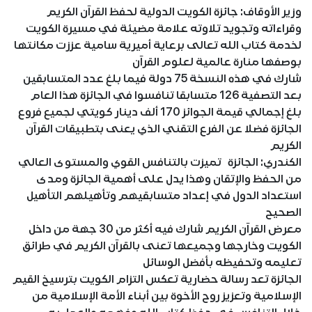
وزير الأوقاف: جائزة الكويت الدولية لحفظ القرآن الكريم
وقراءاته وتجويد تلاوته علامة مضيئة في مسيرة الكويت
لخدمة كتاب الله تعالى برعاية أميرية سامية عززت مكانتها
بوصفها منارة عالمية لعلوم القرآن
شارك في هذه النسخة 75 دولة فيما بلغ عدد المتسابقين
بعد التصفية 126 متسابقا تنافسوا في الجائزة هذا العام
بلغ إجمالي قيمة الجوائز 170 ألف دينار كويتي لجميع فروع
الجائزة فضلا عن الفرع التقني الذي يعنى بتطبيقات القرآن
الكريم
الكندري: الجائزة تميزت بالتنافس القوي والمستوى العالي
من الحفظ والإتقان وهذا يدل على أهمية الجائزة ومدى
استعداد الدول في إعداد متسابقيهم وتأهيلهم التأهيل
الصحيح
معرض القرآن الكريم شارك فيه أكثر من 30 جهة من داخل
الكويت وخارجها وجميعها تعنى بالقرآن الكريم في طرائق
تعليمه وتحفيظه بأفضل الوسائل
الجائزة تعد رسالة حضارية تعكس التزام الكويت بترسيخ القيم
الإسلامية وتعزيز روح الأخوة بين أبناء الأمة الإسلامية من