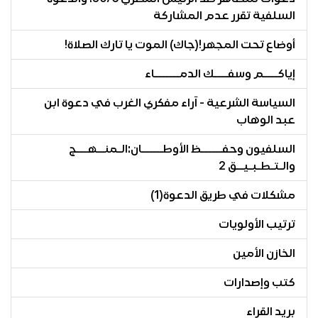
السلفية تقرر عدم المشاركة
أوضاع تحت المجهر!(جاك) الموت يا تارك الصلاة!
إياكــــم وسفــــك الدمـــــــاء
السياسة الشرعية - آراء مفكري الغرب في دعوة ابن
عبد الوهاب
السلفيون وحفــــــظ الأوطــــــان:الـمنــهـــج
والـتـطـبـيــق 2
مشكلات في طريق الدعوة(1)
ترتيب الأولويات
الخازن الأمين
كتب وإصدارات
بريد القراء