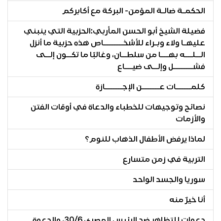
الحكمـة ضالـة المؤمن- البركة مع أكابركم
فضيلة الشيخ أبو الحسن المأربي:الحزبية التي ينبني
عليهـا ولاء وبـراء للأشخــــــــاص هذه حزبية ما أنزل
الــلـــه بهـــا من سلطــان، وغالبًا ما تكــون إلــى
فشــــــــل وإلــى ضيـــاع
كلمــــــات عـــــــن الإجـــــــازة
نصائح وتوجيهات للخطباء والدعاة في أوقات الفتن
والأزمات
لماذا يرفض الأطفال الذهاب للنوم؟
التربية في زمن متسارع
سوريا والجسد الواحد
أنا خيرٌ منه
دعوات للتظاهر ضد الرئيس المصري 30/6، والدعوة