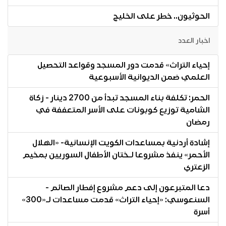
الحوثيون.. خطر على الخليج
اخبار العدد
إحياء التراث» قدمت دور المسجد وقواعد التحصيل
العلمي ضمن الديوانية الأسبوعية
الحمر: تكلفة بناء المسجد تبدأ من 2700 دينار - زكاة
الشامية توزيع كوبونات على الأسر المتعففة في
رمضان
إشادة أردنية بمساعدات الكويت الإنسانية- «الهلال
الأحمر» ينفذ مشروعا لـختان الأطفال السوريين بمخيم
الزعتري
دعا المتبرعون إلى دعم مشروع إفطار الصائم -
السنعوسي: «إحياء التراث» قدمت مساعدات لـ«300»
أسرة