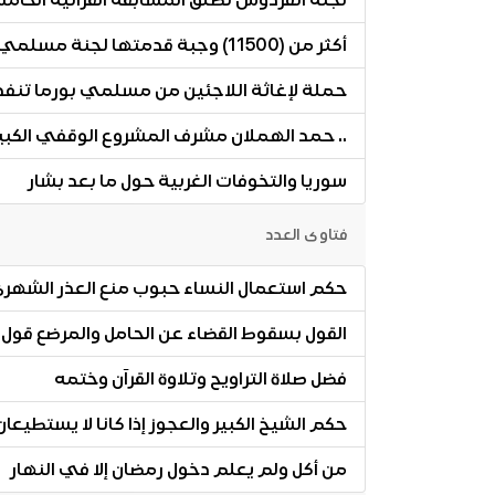
لجنة الفردوس تطلق المسابقة القرآنية الخامس
أكثر من (11500) وجبة قدمتها لجنة مسلمي آسيا الوسطى بـ«إحياء التراث» خلال رمضان الماضي
حملة لإغاثة اللاجئين من مسلمي بورما تنفذها
.. حمد الهملان مشرف المشروع الوقفي الكبير
سوريا والتخوفات الغربية حول ما بعد بشار
فتاوى العدد
حكم استعمال النساء حبوب منع العذر الشه
القول بسقوط القضاء عن الحامل والمرضع قول
فضل صلاة التراويح وتلاوة القرآن وختمه
حكم الشيخ الكبير والعجوز إذا كانا لا يستطيعا
من أكل ولم يعلم دخول رمضان إلا في النهار