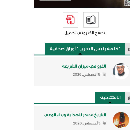
تصفح الكتروني
تحميل
"كلمة رئيس التحرير " أوراق صحفية
الغزو في ميزان الشريعة
5 أغسطس, 2026
الافتتاحية
التاريخ مصدر للهداية وبناء الوعي
3 أغسطس, 2026