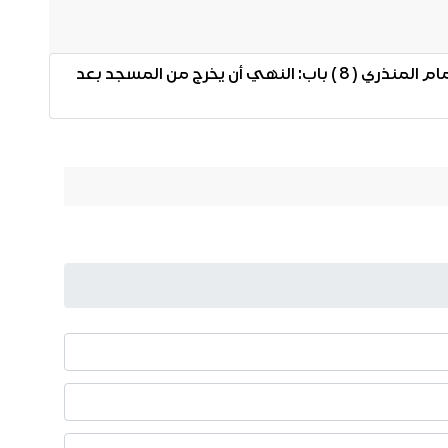
شرح كتاب الصلاة من مختصر صحيح مسلم للإمام المنذري ( 8 ) باب: النهي أن يخرج من المسجد بعد