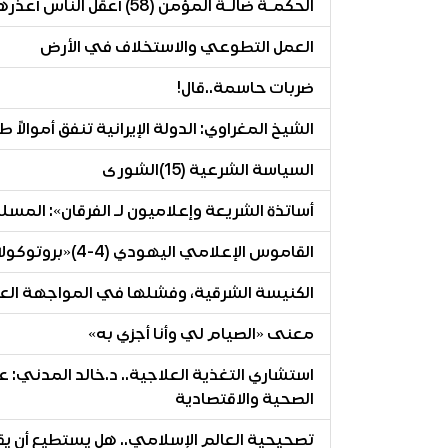
الحكمـة ضالـة المؤمن (58) أعقل الناس أعذرهم للناس
العمل التطوعي والاستخلاف في الأرض
ضربات حاسمة..قال!
الشيخ المغراوي: الدولة الإيرانية تنفق أموالا
السياسة الشرعية (15)الشورى
أساتذة الشريعة وإعلاميون لـ الفرقان»: المسل
القاموس الإعلامي اليهودي (4-4)«بروتوكولات صهيونية عصرية» عيسى القدومي
الكنيسة الشرقية، وفشلها في المواجهة الع
معنى «الصيام لي وأنا أجزي به»
استشاري التغذية العلاجية.. د.خالد المدني: 
الصحية والاقتصادية
تصحيحية العالم الإسلامي.. هل يستطيع أن يقدم