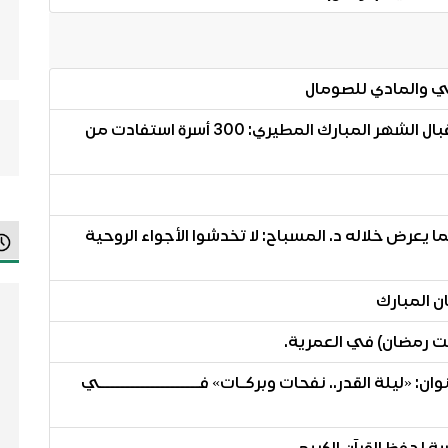
لجنة زكاة الفردوس أكملت استعداداتها لاستقبال الشهر المبارك المطيري: 300 أسرة استفادت من
ا يعرض خلاله د. المسباح: لا تخدشوا الأجواء الروحية
ن المبارك
ركت رمضان) في العمرية.
نوان: «ليلة القدر.. نفحات وبركـات» فــــــــــــــــــــي