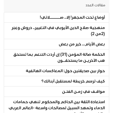
مقالات العدد
أوضاع تحت المجهر! إلا.. صــــــــلاتي!
منهجية صلاح الدين الأيوبي في التغيير.. دروسٌ وعِبَر
(2من 2)
بعض الأيام... خير من بعض
الحكمة ضالة المؤمن (31) إن أردت التنعم بما تستحق
هب الآخريـن ما يستحقــون
حوار بين صديقتين حول: المعاكسات الهاتفية
كيف ترسم خريطة لمستقبل أبنائك؟
مواقـف في زمـن الفتـن
استعادة الثقة بين الحاكم والمحكوم تنهي حمامات
الدماء وتمهد السبيل لمصالحات واسعة -العالم العربي