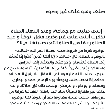
صلى وهو على غير وضوء
- إنني صليت مع جماعة، وعند انتهاء الصلاة
تذكرت أنني على غير وضوء فهل أتوضأ وأعيد
الصلاة رغمًا من الصلاة التي صليتها أم لا؟
الوضوء شرط من شروط صحة الصلاة ؛ لأمر الله -تعالى-
بالوضوء للصلاة، قال -تعالى-: {يَا أَيُّهَا الَّذِينَ آمَنُوا إِذَا قُمْتُمْ
إِلَى الصَّلاَةِ فَاغْسِلُوا وُجُوهَكُمْ وَأَيْدِيَكُمْ إِلَى الْمَرَافِقِ
وَامْسَحُوا بِرُءُوسِكُمْ وَأَرْجُلَكُمْ إِلَى الْكَعْبَيْنِ} الآية، ولما صح عن
النبي - صلى الله عليه وسلم - أنه قال: «لا يقبل الله صلاة
أحدكم إذا أحدث حتى يتوضأ» رواه الإمام أحمد والبخاري
ومسلم وأبو داود والترمذي، وعلى ذلك فإن صلاتك وأنت
على غير طهارة نسيانًا منك تعد باطلة؛ لفقدها شرطًا من
شروطها، فيجب عليك قضاؤها بعد أن تتوضأ لها الوضوء
الشرعي، ولا إثم عليك في صلاتك دون وضوء؛ لأنك معذور