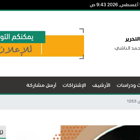
لتحرير
حمد الناشي
ث ودراسات
الأرشيف
الإشتراكات
أرسل مشاركة
12