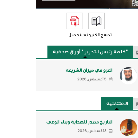
تصفح الكتروني
تحميل
"كلمة رئيس التحرير " أوراق صحفية
الغزو في ميزان الشريعة
5 أغسطس, 2026
الافتتاحية
التاريخ مصدر للهداية وبناء الوعي
3 أغسطس, 2026