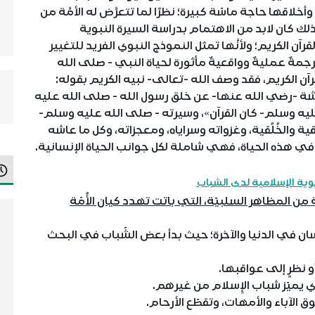
لاقها حاجة ماسّة كبيرة؛ نظرًا لما تتعرَّض له الأمَّة من
 كان لابد من الاهتمام بدراسة السيرة النبوية
رآن الكريم؛ ولأنَّها تمثل النموذج النبوي الفريد للتغيير
رجمةٌ عمليةٌ وواقعيةٌ مأثورة لحياة النبي - صلى الله
آن الكريم، فقد وصف الله -تعالى- نبيه الكريم بقوله:
خُلُقٍ عَظِيمٍ} (القلم: 4)، وسُئلت عائشة -رضي الله عنها- عن خلق رسول الله - صلى الله عليه
عليه وسلم- كان القرآن»، وسيرته - صلى الله عليه وسلم-
 والخُلُقية، وغزواته وسراياه، ومعجزاته، وكل ما عاشه
ي هذه الحياة، فهي شاملة لكل جوانب الحياة الإنسانية.
ية الإسلامية لدى الشباب
من المظاهر السلبيّة، التي باتت تهدد كيان الأُمّة
ن في الدنيا والآخرة؛ حيث بدأ بعض الشّباب في البحث
أو نظرٍ إلى عواقبها.
 يميّز شباب الإِسلام من غيرهم.
 الآباء والأمهات، وتقطّع الأرحام.