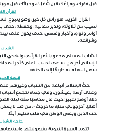
قبل فقرِك، وفراغَك قبل شُغلِك، وحياتَك قبل موتِ
القرآن ال
القرآن الكريم هو رأس كل خير، وهو ينبوع السعا
نصيب من تلاوته، وتدبر معانيه، وحفظه، حتى يست
أوامر ونواهٍ، وأخبار وقصص، حتى يكون على بين
وشرائعه.
الشباب 
الشاب المسلم مدعو بالأمر القرآني والهدي الن
الإسلام أجر من يسعى لطلب العلم كأجر المجاهد
سهل الله له به طريقًا إلى الجنة».
قيمة الحب و
حثَّ الإسلام أتباعه من الشباب وغيرهم على ح
وعلى أرضه يعيشون، وفي حِماه تتجمع أسباب ال
ذلك أوضح تعبير؛ حيث قال مخاطبًا مكة ليلة الهجرة: «واللَّ
أَهْلَكِ أخرَجوني منكِ ما خَرجتُ»، من هنا لا ي
حب الدين وبغض الوطن في قلب سليم أبدًا.
حاجة الشباب 
تتميز السيرة النبوية بشموليتها واستيعابها ل