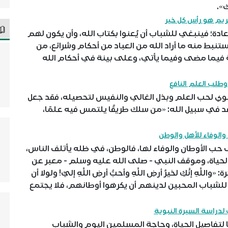
ك».
كريم هو رأس كل خير
دة؛ فينبغي للشباب أن يُعنوا بكتاب الله، وأن يكون لهم
نبط منه ما أراد الله من العباد من أحكام وشرائع، من
ة فيما مضى وفيما يأتي، وعلى بينة في أحكام الله
وطلب العلم النافع
بوي لحب العلم وبذل الغالي والنفيس لتحصيله، فقد جعل
 في سبيل الله: «من سلك طريقًا يلتمس فيه علمًا،
الوفاء للأهل والوطن
ب الأوطان والوفاء لها، فالوطن، في ظله يأتلف الناس،
حياة، وموقف النبي - صلى الله عليه وسلم - معبر عن
هِ إنَّكِ لخيرُ أرضِ اللَّهِ وأحبُّ أرضِ اللَّهِ إليَّ! ولولا أن
مكن للشباب المحبين لدينهم أن يكرهوا أوطانهم، فلا يجتمع
لدراسة السيرة النبوية
تفاصيل الحياة، وحاجة المسلمين اليوم والشباب