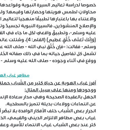
خصوصا لدراسة تعاليم السيرة النبوية وقواعدها وأخ
محاولاتٍ لطمس هويتها وحضارتها وقيمها؛ ولذلك
والاعتناء بها باعتبارها تطبيقًا منهجيا لتعاليم الق
والإصلاح المنشودَين، فالسيرة النبوية تجسيدٌ وت
عليه وسلم-، وتطبيقٌ واقعيٌ لكل ما جاء في القر
{‌وَإِنَّكَ ‌لَعَلَى ‌
وسلم- فقالت: «فإن خُلُق نبي الله - صلى الله 
تشمل كل تفاصيل حياته بما في ذلك صفاته الخَلقية
ووقع في أثناء وجوده - صلى الله عليه وسلم - ف
مظاهر غياب الهو
أفرز غياب الهوية عن حياة كثير من الشّباب جملة 
ووجودها ومنها على سبيل المثال:
الجهل بالعقيدة الصحيحة وهي مدار سعادة الإنسا
عن انتماءات وولاءات بديلة تتميز بالسطحية.
انجرار بعض الشّباب خلف الأفكار الوافدة بلا تبصُّر 
غياب بعض مظاهر الالتزام الديني والقيمي، الذي
كثر عند بعض الشباب غياب الانتماء للأُسرة، وعقوق