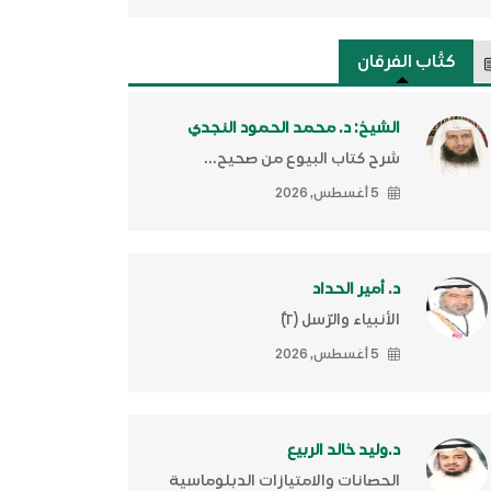
كتَّاب الفرقان
الشيخ: د. محمد الحمود النجدي
شرح كتاب البيوع من صحيح...
5 أغسطس, 2026
د. أمير الحداد
الأنبياء والرّسل (٢)ّ
5 أغسطس, 2026
د.وليد خالد الربيع
الحصانات والامتيازات الدبلوماسية