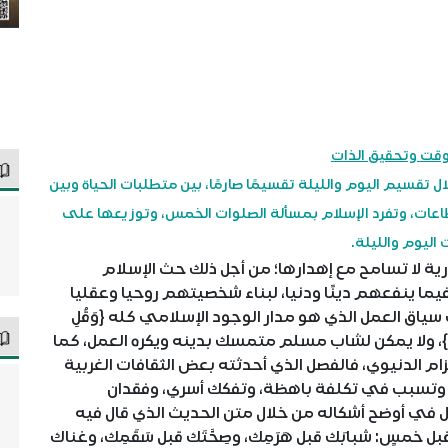
وقت وتحقيق الذات
تقسيم اليوم والليلة تقسيمًا صارمًا، بين متطلبات الحياة وبين
اعات، وتفرد الإسلام بمسألة الصلوات الخمس، وتوزيعها على
 اليوم والليلة.
لا تسامح مع إهدارها؛ من أجل ذلك حث الإسلام
ما ينفعهم دينًا ودنيا، لبناء شخصيتهم روحيا وعقليا
سياق العمل الذي هو مدار الوجود الإسلامي كله {وَقُلِ
لْمُؤْمِنُونَ}، ولا يمكن لشاب مسلم متمسك بدينه ويكره العمل، كما
لتزام الدنيوي، فالفصل الذي أحدثته بعض الثقافات الغربية
ان، وتسبب في تكلفة باهظة، وتفكك أسري، وفقدان
في أوضح أشكاله من خلال متن الحديث الذي قال فيه
ل خمسٍ: شبابَك قبل هَرَمِك، وصِحَّتَك قبل سَقَمِك، وغناك