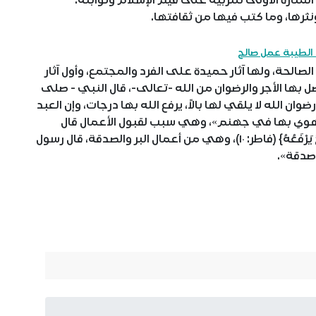
 ونثرها، وما كتب فيها من ثقافتها.
الطيبة عمل صالح
صالحة، ولها آثار حميدة على الفرد والمجتمع، وأول آثار
بها الأجر والرضوان من الله -تعالى-، قال النبي - صلى
ان الله لا يلقي لها بالاً، يرفع الله بها درجات، وإن العبد
ً، يهوي بها في جهنم»، وهي سبب لقبول الأعمال قال
-تعالى-: {إِلَيْهِ يَصْعَدُ الْكَلِمُ الطَّيِّبُ وَالْعَمَلُ الصَّالِحُ يَرْفَعُهُ} (فاطر: ١٠)، وهي من أعمال البر والصدقة، قال رسول
 صدقة».