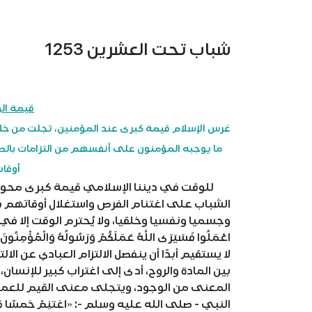
شباب تحت العشرين 1253
قيمة ال
غرس الإسلام قيمة كبرى عند المؤمنين، تجلت من خلال 
ما يوجبه المؤمنون على أنفسهم من التزامات بالط
أوقات
للوقت في ديننا الإسلامي قيمة كبرى محورية 
الشباب على اغتنام الفرص واستغلال أوقاتهم في
وجسميا ونفسيا وخلقيا، ولا يُحترم الوقت إلا في 
اعْمَلُوا فَسَيَرَى اللَّهُ عَمَلَكُمْ وَرَسُولُهُ وَا
لا يستقيم أبدًا أن ينفصل الالتزام العبادي عن الا
بين المادة والروح، أدى إلى اغتراب كبير للإنس
المعنى من الوجود، ويتجلى معنى القيم للعمل 
النبي - صلى الله عليه وسلم -: «اغتنِمْ خمسًا قب