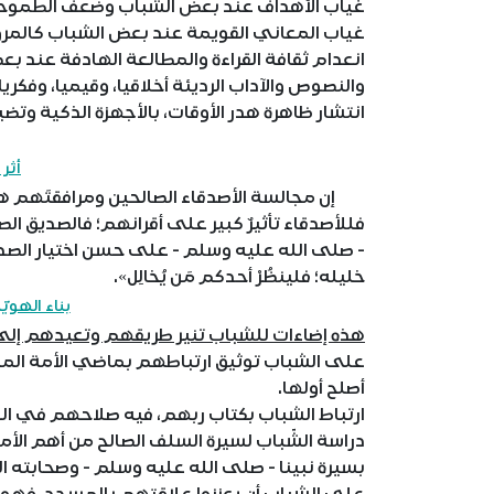
غياب الأهداف عند بعض الشباب وضعف الطموح
غياب المعاني القويمة عند بعض الشباب كالمروءة
انعدام ثقافة القراءة والمطالعة الهادفة عند ب
والنصوص والآداب الرديئة أخلاقيا، وقيميا، وفكريا
انتشار ظاهرة هدر الأوقات، بالأجهزة الذكية وتضيي
أثر 
إن مجالسة الأصدقاء الصالحين ومرافقتَهم هي 
فللأصدقاء تأثيرٌ كبير على أقرانهم؛ فالصديق الص
- صلى الله عليه وسلم - على حسن اختيار الصدي
خليله؛ فلينظُرْ أحدكم مَن يُخالِل».
بناء الهويّ
هذه إضاءات للشباب تنير طريقهم وتعيدهم إلى 
على الشباب توثيق ارتباطهم بماضي الأمة المجيد؛ ل
أصلح أولها.
ارتباط الشباب بكتاب ربهم، فيه صلاحهم في الد
دراسة الشّباب لسيرة السلف الصالح من أهم الأم
بسيرة نبينا - صلى الله عليه وسلم - وصحابته 
على الشباب أن يعززوا علاقتهم بالمسجد، فهو ال