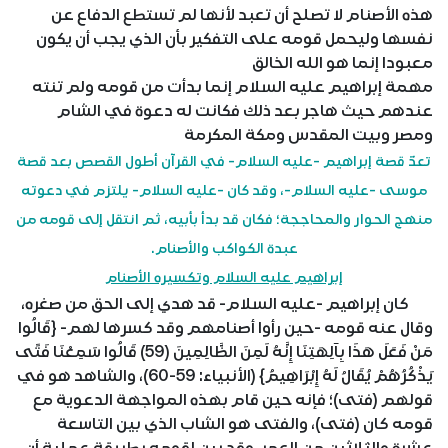
هذه الأصنام لا تصلح أن تعبد لأنها لم تستطع الدفاع عن
نفسها وليحمل قومه على التفكير بأن الذي يجب أن يكون
معبودا إنما هو الله الخالق
مهمة إبراهيم عليه السلام إنما بدأت من قومه ولم تنته
عندهم حيث هاجر بعد ذلك فكانت له دعوة في الشام
ومصر وبيت المقدس ومكة المكرمة
تعدّ قصة إبراهيم -عليه السلام- في القرآن أطول القصص بعد قصة
موسى -عليه السلام-، وقد كان -عليه السلام- يلتزم في دعوته
منهج الحوار والمحاججة؛ فكان قد بدأ بأبيه، ثم انتقل إلى قومه من
عبدة الكواكب والأصنام.
إبراهيم عليه السلام وتكسيره الأصنام
كان إبراهيم -عليه السلام- قد هدي إلى الحق من صغره،
وقال عنه قومه -حين رأوا أصنامهم وقد كسرها لهم- {قَالُوا
مَنْ فَعَلَ هَذَا بِآلِهَتِنَا إِنَّهُ لَمِنَ الظَّالِمِينَ (59) قَالُوا سَمِعْنَا فَتًى
يَذْكُرُهُمْ يُقَالُ لَهُ إِبْرَاهِيمُ} (الأنبياء: 59-60)، والشاهد هو في
قولهم (فتى)؛ فإنه حين قام بهذه المواجهة الدعوية مع
قومه كان (فتى)، والفتى هو الشاب الذي بين التاسعة