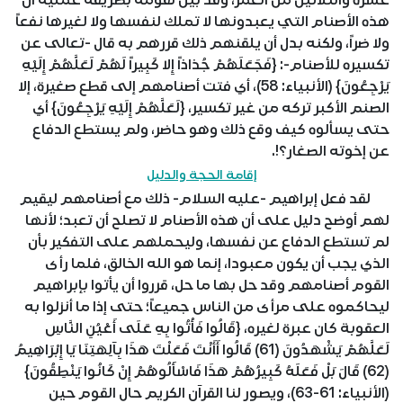
عشرة والثلاثين من العمر، وقد بين لقومه بطريقة عملية أن
هذه الأصنام التي يعبدونها لا تملك لنفسها ولا لغيرها نفعاً
ولا ضراً، ولكنه بدل أن يلقنهم ذلك قررهم به قال -تعالى عن
تكسيره للأصنام-: {فَجَعَلَهُمْ جُذاذاً إِلا كَبِيراً لَهُمْ لَعَلَّهُمْ إِلَيْهِ
يَرْجِعُونَ} (الأنبياء: 58)، أي فتت أصنامهم إلى قطع صغيرة، إلا
الصنم الأكبر تركه من غير تكسير، {لَعَلَّهُمْ إِلَيْهِ يَرْجِعُونَ} أي
حتى يسألوه كيف وقع ذلك وهو حاضر، ولم يستطع الدفاع
عن إخوته الصغار؟!.
إقامة الحجة والدليل
لقد فعل إبراهيم -عليه السلام- ذلك مع أصنامهم ليقيم
لهم أوضح دليل على أن هذه الأصنام لا تصلح أن تعبد؛ لأنها
لم تستطع الدفاع عن نفسها، وليحملهم على التفكير بأن
الذي يجب أن يكون معبودا، إنما هو الله الخالق، فلما رأى
القوم أصنامهم وقد حل بها ما حل، قرروا أن يأتوا بإبراهيم
ليحاكموه على مرأى من الناس جميعاً؛ حتى إذا ما أنزلوا به
العقوبة كان عبرة لغيره، {قَالُوا فَأْتُوا بِهِ عَلَى أَعْيُنِ النَّاسِ
لَعَلَّهُمْ يَشْهَدُونَ (61) قَالُوا أَأَنْتَ فَعَلْتَ هَذَا بِآلِهَتِنَا يَا إِبْرَاهِيمُ
(62) قَالَ بَلْ فَعَلَهُ كَبِيرُهُمْ هَذَا فَاسْأَلُوهُمْ إِنْ كَانُوا يَنْطِقُونَ}
(الأنبياء: 61-63)، ويصور لنا القرآن الكريم حال القوم حين