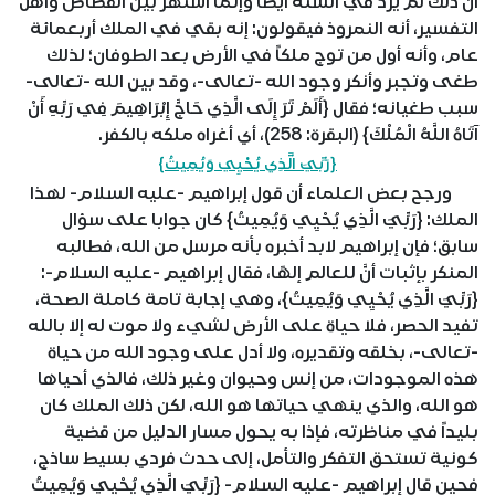
أن ذلك لم يرد في السنة أيضاً وإنما اشتهر بين القصاص وأهل
التفسير، أنه النمروذ فيقولون: إنه بقي في الملك أربعمائة
عام، وأنه أول من توج ملكاً في الأرض بعد الطوفان؛ لذلك
طغى وتجبر وأنكر وجود الله -تعالى-، وقد بين الله -تعالى-
سبب طغيانه؛ فقال {أَلَمْ تَرَ إِلَى الَّذِي حَاجَّ إِبْرَاهِيمَ فِي رَبِّهِ أَنْ
آتَاهُ اللَّهُ الْمُلْكَ} (البقرة: 258)، أي أغراه ملكه بالكفر.
{رَبِّيَ الَّذِي يُحْيِي وَيُمِيتُ}
ورجح بعض العلماء أن قول إبراهيم -عليه السلام- لهذا
الملك: {رَبِّيَ الَّذِي يُحْيِي وَيُمِيتُ} كان جوابا على سؤال
سابق؛ فإن إبراهيم لابد أخبره بأنه مرسل من الله، فطالبه
المنكر بإثبات أنَّ للعالم إلهًا، فقال إبراهيم -عليه السلام-:
{رَبِّيَ الَّذِي يُحْيِي وَيُمِيتُ}، وهي إجابة تامة كاملة الصحة،
تفيد الحصر، فلا حياة على الأرض لشيء ولا موت له إلا بالله
-تعالى-، بخلقه وتقديره، ولا أدل على وجود الله من حياة
هذه الموجودات، من إنس وحيوان وغير ذلك، فالذي أحياها
هو الله، والذي ينهي حياتها هو الله، لكن ذلك الملك كان
بليداً في مناظرته، فإذا به يحول مسار الدليل من قضية
كونية تستحق التفكر والتأمل، إلى حدث فردي بسيط ساذج،
فحين قال إبراهيم -عليه السلام- {رَبِّيَ الَّذِي يُحْيِي وَيُمِيتُ