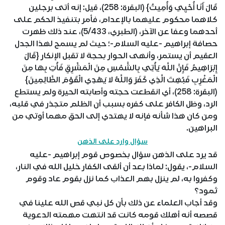
قَالَ أَنَا أُحْيِي وَأُمِيتُ} (البقرة: 258)، قيل: إنه أتى برجلين
كلاهما محكوم عليهما بالإعدام، فأمر بتنفيذ الحكم على
أحدهما وعفا عن الآخر، (الطبري، 5/433)، عند ذلك ظهرت
حصافة إبراهيم -عليه السلام-؛ حيث لم يسمح لهذا الجدل
العقيم أن يستمر، وأنهى الحوار بحجة لا تقبل الإنكار {قَالَ
إِبْرَاهِيمُ فَإِنَّ اللَّهَ يَأْتِي بِالشَّمْسِ مِنَ الْمَشْرِقِ فَأْتِ بِهَا مِنَ
الْمَغْرِبِ فَبُهِتَ الَّذِي كَفَرَ وَاللَّهُ لا يَهْدِي الْقَوْمَ الظَّالِمِينَ}
(البقرة: 258)، أي انقطعت حجته وأصابته الحيرة ولم يستطع
الرد، وظل الكافر على كفره بسبب أن الظلم متجذر في قلبه،
ومن كان هذا شأنه فإنه لا يهتدي إلى الحق مهما أوتي من
البراهين.
سؤال وارد على الذهن
قد يرد على الذهن سؤال بخصوص قوم إبراهيم -عليه
السلام-، يقول: لماذا بعد أن ألقى الكفار خليل الله في النار،
وكفروا به، لم ينزل بهم العذاب كما نزل بقوم عاد وقوم
ثمود؟
وقد أجاب العلماء عن ذلك بأن كل نبي قص الله علينا في
قصصه أنه أهلك قومه كانت قد انتهت مهمته الدعوية