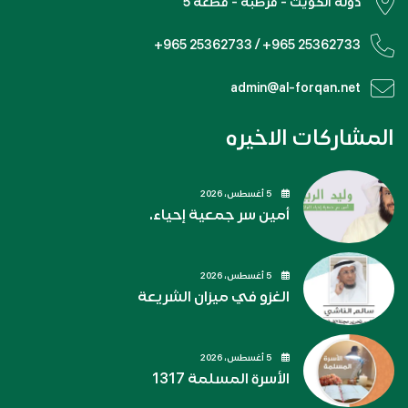
دولة الكويت - قرطبة - قطعة 5
+965 25362733 / +965 25362733
admin@al-forqan.net
المشاركات الاخيره
5 أغسطس، 2026
أمين سر جمعية إحياء.
5 أغسطس، 2026
الغزو في ميزان الشريعة
5 أغسطس، 2026
الأسرة المسلمة 1317