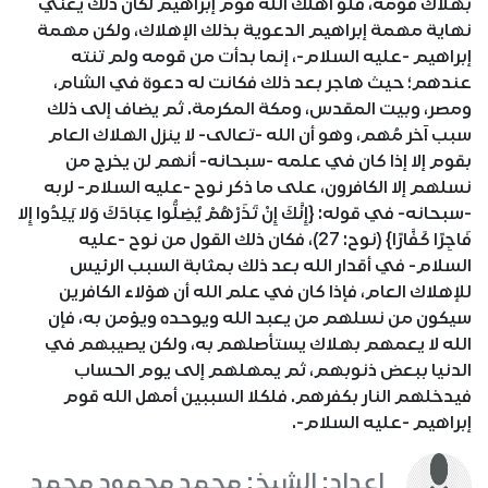
بهلاك قومه، فلو أهلك الله قوم إبراهيم لكان ذلك يعني
نهاية مهمة إبراهيم الدعوية بذلك الإهلاك، ولكن مهمة
إبراهيم -عليه السلام-، إنما بدأت من قومه ولم تنته
عندهم؛ حيث هاجر بعد ذلك فكانت له دعوة في الشام،
ومصر، وبيت المقدس، ومكة المكرمة. ثم يضاف إلى ذلك
سبب آخر مُهم، وهو أن الله -تعالى- لا ينزل الهلاك العام
بقوم إلا إذا كان في علمه -سبحانه- أنهم لن يخرج من
نسلهم إلا الكافرون، على ما ذكر نوح -عليه السلام- لربه
-سبحانه- في قوله: {إِنَّكَ إِنْ تَذَرْهُمْ يُضِلُّوا عِبَادَكَ وَلا يَلِدُوا إِلا
فَاجِرًا كَفَّارًا} (نوح: 27)، فكان ذلك القول من نوح -عليه
السلام- في أقدار الله بعد ذلك بمثابة السبب الرئيس
للإهلاك العام، فإذا كان في علم الله أن هؤلاء الكافرين
سيكون من نسلهم من يعبد الله ويوحده ويؤمن به، فإن
الله لا يعمهم بهلاك يستأصلهم به، ولكن يصيبهم في
الدنيا ببعض ذنوبهم، ثم يمهلهم إلى يوم الحساب
فيدخلهم النار بكفرهم. فلكلا السببين أمهل الله قوم
إبراهيم -عليه السلام-.
اعداد: الشيخ: محمد محمود محمد