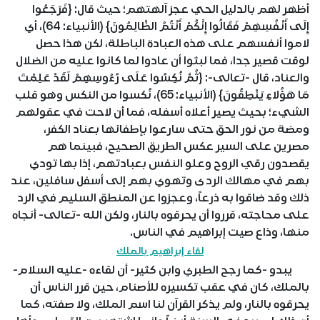
أظهر لهم بالدليل الحي عجز آلهتهم؛ حيث قال: {فَرَجَعُوا
إِلَى أَنْفُسِهِمْ فَقَالُوا إِنَّكُمْ أَنْتُمُ الظَّالِمُونَ} (الأنبياء: 64)، أي
لاموا أنفسهم على هذه العبادة الباطلة، لكن هذا حصل
لوقت قصير جدا، فما لبثوا أن عادوا لما كانوا عليه من الضلال
والعناد، قال -تعالى-: {ثُمَّ نُكِسُوا عَلَى رُءُوسِهِمْ لَقَدْ عَلِمْتَ
مَا هَؤُلاءِ يَنْطِقُونَ} (الأنبياء: 65)، نُكسوا من النكس وهو قلب
الشيء؛ بحيث يصير أعلاه أسفله، فما أن لاحت في عقولهم
ومضة من نور الحق حتى سارعوا بإطفائها بعناد الكفر،
مصرين على السير عكس الطريق الصحيح، فبينما هم
يقصدون رقي الروح وعلو النفس بعبادتهم، إذا بها تودي
بهم في مهالك الردى وتهوي بهم إلى أسفل سافلين، عند
ذلك وقد ضاقوا به ذرعاً، وعجزوا عن المنطق السليم في الرد
على محاجته، قرروا أن يحرقوه بالنار، ولكن الله -تعالى- أنجاه
منها، وذاع صيت إبراهيم في الناس.
لقاء إبراهيم بالملك
يبدو -كما رجح الطبري وابن كثير- أن لقاءه -عليه السلام-
بالملك، كان في عقب تكسيره للأصنام، حين قرر الناس أن
يحرقوه بالنار، ولم يذكر القرآن لنا اسم الملك، ولا صفته، كما