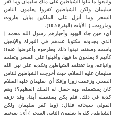
واتبعوا ما تتلوا الشياطين على ملك سليمان وما كفر
سليمان ولكن الشياطين كفروا يعلمون الناس
السحر وما أنزل على الملكين ببابل هاروت
وماروت...} الآيات (البقرة:102).
أي: حين جاء اليهود وأحبارهم رسول الله محمد [
الذي يجدونه مكتوبا عندهم في التوراة والإنجيل
باسمه وصفته، نبذوا ذلك وطرحوه وأعرضوا عنه!!
كأنهم لا يعلمون ما فيها، وأقبلوا على السحر وتعلمه
واتباعه، وما تختلقه الشياطين وتكذبه على نبي الله
سليمان عليه السلام، حيث أخرجت الشياطين للناس
السحر، وزعمت زورا وإفكا أن سليمان عليه السلام
كان يستعمله، وبه حصل له الملك العظيم؟! وهم
كذبة في ذلك، فلم يكن يستعمله أبدا، وقد نزهه
المولى سبحانه فقال: {وما كفر سليمان ولكن
الشياطين كفروا يعلمون الناس السحر } أي: يغونهم