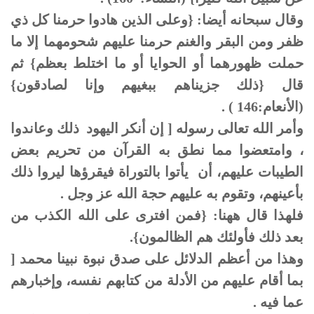
وقال سبحانه أيضا: {وعلى الذين هادوا حرمنا كل ذي
ظفر ومن البقر والغنم حرمنا عليهم شحومهما إلا ما
حملت ظهورهما أو الحوايا أو ما اختلط بعظم} ثم
قال {ذلك جزيناهم ببغيهم وإنا لصادقون}
(الأنعام:146 ) .
وأمر الله تعالى رسوله [ إن أنكر اليهود ذلك وعاندوا
، وامتعضوا مما نطق به القرآن من تحريم بعض
الطيبات عليهم، أن يأتوا بالتوراة فيقرؤها ليروا ذلك
بأعينهم، وتقوم به عليهم حجة الله عز وجل .
فلهذا قال ههنا: {فمن افترى على الله الكذب من
بعد ذلك فأولئك هم الظالمون}.
وهذا من أعظم الدلائل على صدق نبوة نبينا محمد [
بما أقام عليهم من الأدلة من كتابهم نفسه، وإخبارهم
عما فيه .