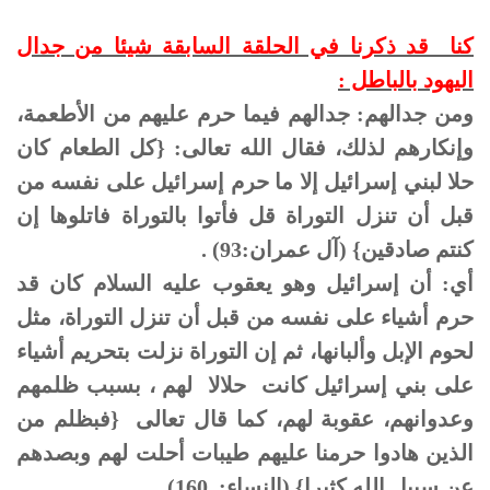
كنا قد ذكرنا في الحلقة السابقة شيئا من جدال
اليهود بالباطل :
ومن جدالهم: جدالهم فيما حرم عليهم من الأطعمة،
وإنكارهم لذلك، فقال الله تعالى: {كل الطعام كان
حلا لبني إسرائيل إلا ما حرم إسرائيل على نفسه من
قبل أن تنزل التوراة قل فأتوا بالتوراة فاتلوها إن
كنتم صادقين} (آل عمران:93) .
أي: أن إسرائيل وهو يعقوب عليه السلام كان قد
حرم أشياء على نفسه من قبل أن تنزل التوراة، مثل
لحوم الإبل وألبانها، ثم إن التوراة نزلت بتحريم أشياء
على بني إسرائيل كانت حلالا لهم ، بسبب ظلمهم
وعدوانهم، عقوبة لهم، كما قال تعالى {فبظلم من
الذين هادوا حرمنا عليهم طيبات أحلت لهم وبصدهم
عن سبيل الله كثيرا} (النساء: 160) .