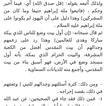
ولذلك أتبعه بقوله: {قل صدق الله} أي: فيما أخبر
وحكم ، {فاتبعوا ملة إبراهيم حنيفا وما كان من
المشركين} وهذا دليل على أن اليهود لم يكونوا على
ملة إبراهيم عليه السلام .
ثم قال سبحانه: {إن أول بيت وضع للناس للذي ببكة
مباركا وهدى للعالمين} وهذا رد على زعمهم
وجدالهم أن بيت المقدس أفضل من الكعبة
المشرفة، والبيت الحرام الذي بمكة، بأنه أول
مسجد وضع في الأرض، فهو أسبق بناء من بيت
المقدس، وأجمع منه للديانات السماوية .
- ومن ذلك: كثرة أسئلتهم وجدالهم للنبي [ وتعنتهم
في ذلك، بقصد إحراجه .
1- فمن ذلك فقد جاء في الصحيحين: عن عبد الله