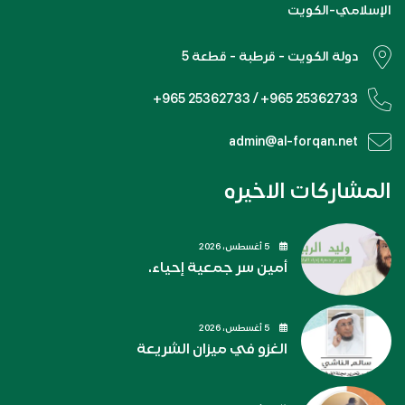
الإسلامي-الكويت
دولة الكويت - قرطبة - قطعة 5
+965 25362733 / +965 25362733
admin@al-forqan.net
المشاركات الاخيره
5 أغسطس، 2026
أمين سر جمعية إحياء.
5 أغسطس، 2026
الغزو في ميزان الشريعة