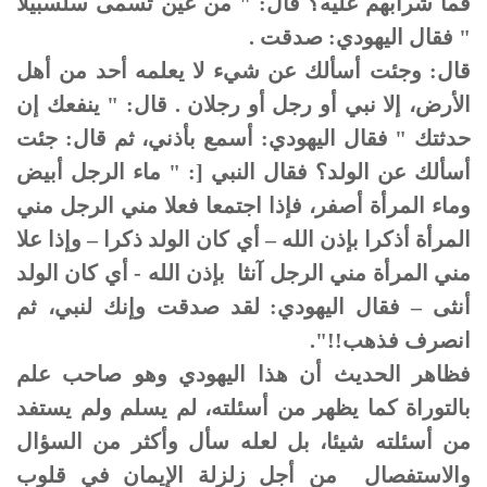
فما شرابهم عليه؟ قال: " من عين تسمى سلسبيلا
" فقال اليهودي: صدقت .
قال: وجئت أسألك عن شيء لا يعلمه أحد من أهل
الأرض، إلا نبي أو رجل أو رجلان . قال: " ينفعك إن
حدثتك " فقال اليهودي: أسمع بأذني، ثم قال: جئت
أسألك عن الولد؟ فقال النبي [: " ماء الرجل أبيض
وماء المرأة أصفر، فإذا اجتمعا فعلا مني الرجل مني
المرأة أذكرا بإذن الله – أي كان الولد ذكرا – وإذا علا
مني المرأة مني الرجل آنثا بإذن الله - أي كان الولد
أنثى – فقال اليهودي: لقد صدقت وإنك لنبي، ثم
انصرف فذهب!!".
فظاهر الحديث أن هذا اليهودي وهو صاحب علم
بالتوراة كما يظهر من أسئلته، لم يسلم ولم يستفد
من أسئلته شيئا، بل لعله سأل وأكثر من السؤال
والاستفصال من أجل زلزلة الإيمان في قلوب