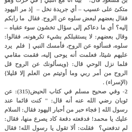
بن مسعود قال: " بينا أنا مع النبي [ في حرث وهو
متكئ على عسيب – أي جريدة نخل – إذ مر اليهود
فقال بعضهم لبعض سلوه عن الروح. فقال ما رابكم
إليه؟ أي ما دعاكم إلى سؤال تخشون سوء عقباه –
وقال بعضهم: لا يستقبلكم بشيء تكرهونه، فقالوا:
سلوه، فسألوه عن الروح، فأمسك النبي [ فلم يرد
عليهم شيئا، فعلمت أنه يوحى إليه، فقمت مقامي
فلما نزل الوحي قال: {ويسألونك عن الروح قل
الروح من أمر ربي وما أوتيتم من العلم إلا قليلا}
(الإسراء) .
2- وفي صحيح مسلم في كتاب الحيض(315): عن
ثوبان رضي الله عنه أنه قال: " كنت قائما عند
رسول الله [ فجاء حبر من أحبار اليهود فقال: السلام
عليك يا محمد! فدفعته دفعة كاد يصرع منها، فقال:
لم تدفعني؟ فقلت: ألا تقول يا رسول الله! فقال