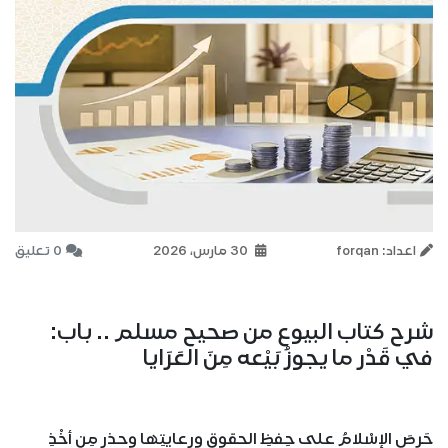
اعداد: forqan
30 مارس، 2026
0 تعليق
شرح كتاب البيوع من صحيح مسلم .. باب:
في قَدْر ما يجوزُ بَيْعه مِنَ العَرَايا
حَرِصَ الإسْلامُ على حِفظِ الحقوقِ ورِعايتِها وحذر مِن أخْذِ