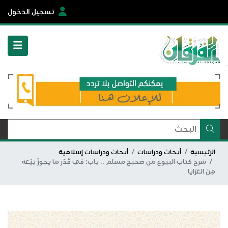
تسجيل الدخول
الرئيسية
أبحاث ودراسات
أبحاث ودراسات إسلامية
شرح كتاب البيوع من صحيح مسلم .. باب: في قَدْر ما يجوزُ بَيْعه
مِنَ العَرَايا