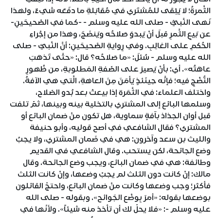
الثَّمرةُ؛ لا يَبْقى للمُشتَري في مُقابَلةِ ما دفَعَه شيءٌ، ولهذا
نَهى النَّبيُّ - صلى الله عليه وسلم - -كما في الصَّحيحَينِ-
عن بَيعِ الثَّمرِ قبلَ أنْ يَبدوَ صَلاحُه ويَنضَجَ، وهذا من إجْراءِ
الحُكمِ على الغالِبِ. وفي رِوايةِ الصَّحيحَينِ: أنَّ النَّبيَّ - صلى
الله عليه وسلم - سُئلَ: «ما صَلاحُه؟ قال: «حتَّى تَذهَبَ
عاهَتُه». أي: بأنْ يَصيرَ على الصِّفةِ المَطلوبةِ، من ظُهورِ
النُّضْجِ فيه؛ فإنَّه حِينَئذٍ يَأمَنَ مِنَ العاهةِ، الَّتي هي الآفةُ.
واختلف العلماء: في الثَّمَرة إذا بيعتْ بعد بُدو الصّلاح،
وسلمها البائع إلى المشتري بالتخلية بينه وبينها، ثمّ تلفت
قبل أوان الجذاذ بآفةٍ سماوية، هل تكون منْ ضمان البائع أو
المشتري؟ فقال الشافعي في أصح قوليه، وأبو حنيفة
والليث بن سعد وآخرون: هي في ضَمان المشتري، ولا يجبُ
وضع الجائحة، لكن يستحب. وقال الشافعي في القديم
وطائفة: هي في ضمان البائع، ويجب وضع الجائحة. وقال
مالك: إنْ كانت دون الثلث لم يجبْ وضعها، وإنْ كانت الثلث
فأكثر؛ وجب وضعها وكانت منْ ضمان البائع، واحتجّ القائلون
بوضعها بقوله: «أمرَ بِوضْع الجَوائح». وبقوله - صلى الله
عليه وسلم -: «فلا يحلّ لك أن تأخذ منه شيئاً». ولأنّها في