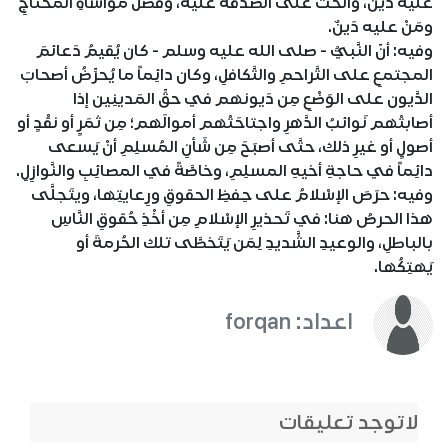
عليه دَين، والحثّ على الصّدقة عليه، وفضْلُ مُواساةِ المُحتاجِ
ومَنْ عليه دَينٌ.
وفيه: أنّ النَّبيُّ - صلى الله عليه وسلم - كان يُقيمُ دَعائمَ
المجتمعِ على التَّراحمِ والتَّكافلِ، وكان دائِماً ما يُحرِّضُ أصحابَ
الدَّيون على الوَضْعِ مِن دَيونهم في حقِّ المَدينِين إذا
أصابتْهم نَوائبُ الدَّهرِ واجتاحَتْهم أموالَهم؛ مِن ثمَرٍ أو نقْدٍ أو
أصولٍ أو غيرِ ذلك، حتَّى أصبَحَ مِن شَأنِ المُسلِمِ أنْ يَسعى
دائِماً في حاجةِ أخيهِ المسلِمِ، وخاصَّةً في المصائِبِ والنَّوازِلِ.
وفيه: حرَصَ الإسْلامُ على حِفظِ الحقوقِ ورِعايتِها، ويتَجلَّى
هذا الحرصُ هنا: في تَحذيرِ الإسْلامِ مِن أخْذِ حُقوقِ النَّاسِ
بالباطلِ، والوعيدِ الشَّديدِ لِمَن يَتَخطَّى تلك الحُرمةَ أو
يَهتِكُها.
اعداد: forqan
لاتوجد تعليقات