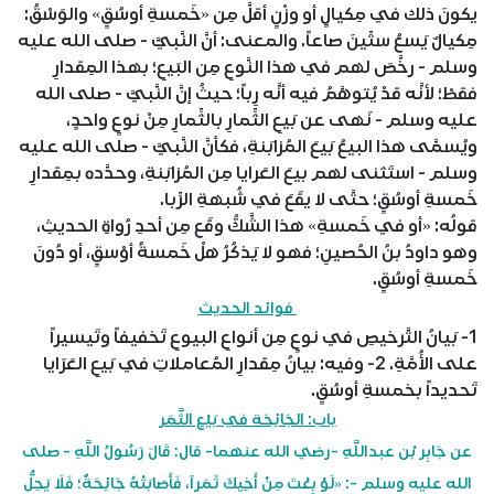
يكونَ ذلك في مِكيالٍ أو وزْنٍ أقلَّ مِن «خَمسةِ أوسُقٍ» والوَسْقُ:
مِكيالٌ يَسعُ ستِّينَ صاعاً. والمعنى: أنَّ النَّبيَّ - صلى الله عليه
وسلم - رخَّصَ لهم في هذا النَّوعِ مِن البَيعِ؛ بهذا المِقدارِ
فقطْ؛ لأنَّه قدْ يُتوهَّمُ فيه أنَّه رِباً؛ حيثُ إنَّ النَّبيَّ - صلى الله
عليه وسلم - نَهى عن بَيعِ الثِّمارِ بالثِّمارِ مِنْ نوعٍ واحدٍ،
ويُسمَّى هذا البيعُ بَيعَ المُزابَنةِ، فكأنَّ النَّبيَّ - صلى الله عليه
وسلم - استَثنى لهم بيعَ العَرايا مِن المُزابَنةِ، وحدَّده بمِقدارِ
خَمسةِ أوسُقٍ؛ حتَّى لا يقَعَ في شُبهةِ الرِّبا.
قولُه: «أو في خَمسةِ» هذا الشَّكُّ وقَع مِن أحدِ رُواةِ الحديثِ،
وهو داودُ بنُ الحُصينِ؛ فهو لا يَذكُرُ هلْ خَمسةُ أوْسقٍ، أو دُونَ
خَمسةِ أوسُقٍ.
فوائد الحديث
1- بَيانُ التَّرخيصِ في نوعٍ مِن أنواعِ البيوعِ تَخفيفاً وتَيسيراً
على الأُمَّةِ. 2- وفيه: بيانُ مِقدارِ المُعاملاتِ في بَيعِ العَرَايا
تَحديداً بخمسةِ أوسُقٍ.
باب: الجَائِحَة في بَيْع الثَّمَر
عن جَابِر بْن عبداللَّهِ -رضي الله عنهما- قال: قَالَ رَسُولُ اللَّهِ - صلى
الله عليه وسلم -: «لَوْ بِعْتَ مِنْ أَخِيكَ ثَمَراً، فَأَصَابَتْهُ جَائِحَةٌ؛ فَلَا يَحِلُّ