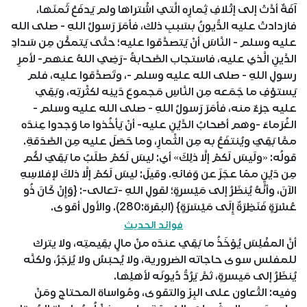
آفَةٌ أدَّتْ إلى إتْلافِ ثِمارِه الَّتي اشْتراها ولم يَدفَعْ ثَمنَها،
فازدادتْ عليه الدُّيونُ بسَببِ ذلك، فأمَرَ رَسولُ اللهِ - صلى الله
عليه وسلم - النَّاسَ أنْ يَتصدَّقوا عليه؛ حتَّى يَتمكَّن مِن سَدادِ
الدَّينِ الَّذي عليه، فاستجاب الصَّحابةُ -رَضِي اللهُ عنهم- لأمرِ
رسولِ اللهِ - صلى الله عليه وسلم -، وتَصدَّقوا عليه، فلم
يَستوْفِ ما جَمَعه مِن النَّاسِ مَجموعَ دَينِه لكثْرتِه، وبَقِي
عليه جزءٌ منه، فأمَرَ رَسولُ اللهِ - صلى الله عليه وسلم -
الغُرَماءَ -وهم أصْحابُ الدَّيْنِ عليه- أنْ يَأخُذوا ما وَجدوا عِندَه
ممَّا بَقِيَ ويُنتفَعُ به مِن الثِّمارِ، وما حَصَلَ عليه مِن الصَّدَقةِ.
قولُه: «ولَيسَ لَكمْ إلَّا ذلِكَ» أي: ليسَ لَكمْ طلَبُ ما بَقِيَ لكُم
مِن دَيْنٍ ممّا عجَزَ عن وَفائهِ. وقيلَ: ليسَ لَكمْ إلَّا ذلكَ لإفلاسِهِ
الآنَ، وأنَّهُ يُنظَرُ إلى مَيْسرةٍ؛ لقولِ اللهِ -تعالى-: {وَإِنْ كَانَ ذُو
عُسْرَةٍ فَنَظِرَةٌ إِلَى مَيْسَرَةٍ} (البقرة:280). والأول أقوى.
فوائد الحديث
أنَّ المفْلِسَ يُؤخَذُ ما بَقِي عندَه منْ مالٍ بقِيمتِه، ولا يترك
للمفلس سوى حاجاته الضرورية، ولا يُحبَسُ ولا يُزجَرُ، ولكنَّه
يُنظَرُ إلى مَيسرةٍ، ثمَّ يَرُدُّ دُيونَه لأهلِها.
وفيه: التَّعاون على البِرّ والتقوى، ومُواساة المحتاج ومَنْ