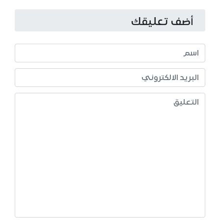
أضف تعليقك