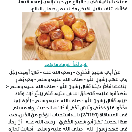
معنى الباقية في يد البائع من حيثُ إنه يلزمه سقيها،
فكأنّها تلفت قبل القبض فكانت من ضمان البائع.
باب: أَخْذُ الغرماء ما بقي
عَنْ أَبِي سَعِيدٍ الْخُدْرِيِّ - رضي الله عنه - قَالَ: أُصِيبَ رَجُلٌ
فِي عَهْدِ رَسُولِ اللَّهِ - صلى الله عليه وسلم - فِي ثِمَارٍ
ابْتَاعَهَا فَكَثُرَ دَيْنُهُ فَقَالَ رَسُولُ اللَّهِ - صلى الله عليه وسلم -:
«تَصَدَّقُوا عَلَيْه» فَتَصَدَّقَ النَّاسُ علَيْه، فَلَمْ يَبْلُغْ ذَلِكَ وَفَاءَ
دَيْنِهِ، فَقَالَ رَسُولُ اللَّهِ - صلى الله عليه وسلم - لِغُرَمَائِهِ:
«خُذُوا مَا وَجَدْتُمْ، ولَيْسَ لَكُمْ إِلَّا ذَلِكَ»، الحديث رواه مسلم
في المساقاة (2/1191) باب: استحباب الوَضْع منَ الدَّين. في
هذا الحديثِ يُخبِرُ أبو سَعيدٍ الخُدْريُّ - رضي الله عنه - أنَّ رجلًا
في عَهدِ رَسولِ اللهِ - صلى الله عليه وسلم - أصابَتْ ثِمارَه