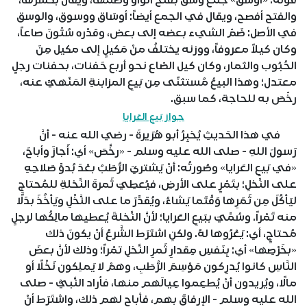
قولُه: «أوْسُق» جمع وَسق بفتح الواو وضمها، ويقال بكسرها،
والفتح أفصح، ويقال في الجمع أيضاً: أوسَاق ووسوق، والوسق
في الأصل: ضَمّ الشيء بعضه إلى بعض، وقدْره سُتّونَ صاعاً،
وكان كيلاً معروفاً، ووزنه يختلفُ منْ مَكيلٍ إلى مكيل مِنَ
الحُبُوب والثمار، وكان كيل الصّاع نحو أربع حَفنات، بحفنات رجلٍ
معتدل؛ وهذا البيعُ مُستثنًى مِن بَيعِ المزابنةِ المَنْهيِّ عنه،
رخّصَ به للحاجة، كما سبق.
جواز بَيعِ العَرايا
في هذا الحَديثِ يُخبِرُ أبو هُرَيرةَ - رضي الله عنه - أنَّ
رَسولَ اللهِ - صلى الله عليه وسلم - «رخَّصَ» أي: أَجازَ وأباحَ،
«في بَيعِ العَرايا» وصُورتُه: أنْ يَشتريَ الرُّطَبُ بعْدَ بُدوِّ صَلاحِهِ
على النَّخلِ؛ بتَمْرٍ على الأرضِ، فيُعطِيَ ثَمرةَ النَّخلةِ للمُحتاجِ
ليَأكُلَ مِن ثَمَرِها وَقْتَما يَشاءُ، ويُقدِّرَ ما على النَّخْلِ ويَأخُذَ بدَلًا
منه تَمْراً. وسُمِّيَ ببَيعِ العَرايا؛ لأنَّ النَّخلةَ يُعطيها مالِكُها لرجلٍ
مُحتاجٍ، أي: يَعْرُوها لهُ. ولكنِ اشتَرَط الشَّرعُ أنْ يكونَ ذلك
«بخَرْصِها» أي: بِنَفسِ مِقدارِ ثَمرِ النَّخلِ تمْراً؛ وذلك لأنَّ بعضَ
النَّاسِ كانوا يُدرِكون مَوْسِمَ الرُّطَبِ، وهمْ لا يَملِكون نَخْلًا أو
مالًا، ويُريدون أنْ يُطعِموا عِيالَهم منها، فأراد النَّبيُّ - صلى
الله عليه وسلم - الإرفاقَ بهم، فأباح لهم ذلك، واشتَرَط أنْ