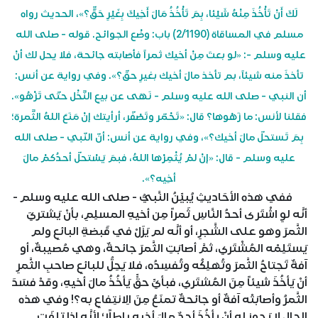
لَكَ أَنْ تَأْخُذَ مِنْهُ شَيْئا، بِمَ تَأْخُذُ مَالَ أَخِيكَ بِغَيْرِ حَقٍّ؟»، الحديث رواه
مسلم في المساقاة (2/1190) باب: وضْع الجوائح. قوله - صلى الله
عليه وسلم -: «لو بعتَ مِنْ أخيك ثمراً فأصَابته جائحة، فلا يحل لك أنْ
تأخذَ منه شيئاً، بم تأخذ مالَ أخيك بغيرِ حقّ؟». وفي رواية عن أنس:
أن النبي - صلى الله عليه وسلم - نَهَى عن بيعِ النَّخْل حتّى تَزْهُو».
فقلنا لأنس: ما زَهْوها؟ قال: «تَحْمّر وتَصْفّر، أرأيتك إنْ مَنَعَ اللهُ الثَّمرة؛
بِمَ تَستحلّ مالَ أخيك؟»، وفي رواية عن أنس: أنّ النّبي - صلى الله
عليه وسلم - قال: «إنْ لمْ يُثْمِرْها اللهُ، فبمَ يَسْتحلّ أحدُكمْ مالَ
أخِيه؟».
ففي هذه الأحَاديثِ يُبيِّنُ النَّبيُّ - صلى الله عليه وسلم -
أنَّه لوِ اشْتَرى أحدُ النَّاسِ ثَمراً مِن أخيهِ المسلِمِ، بأنْ يَشتريَ
الثَّمرَ وهو على الشَّجرِ، أو أنَّه لم يَزَلْ في قَبضةِ البائعِ ولم
يَستَلِمْه المُشْتَري، ثمَّ أصابَتِ الثَّمرَ جائحةٌ، وهي مُصيبةٌ، أو
آفةٌ تَجتاحُ الثَّمرَ وتُهلِكُه وتُفسِدُه، فلا يَحِلُّ للبائعِ صاحبِ الثَّمرِ
أنْ يَأخُذَ شيئاً مِنَ المُشتَري، فبأيِّ حقٍّ يَأخُذُ مالَ أخيهِ، وقدْ فسَدَ
الثَّمرُ وأصابَتْه آفةٌ أو جائحةٌ تمنَعُ مِنَ الِانتِفاعِ به؟! وفي هذه
الحال لا يَجوز له أنْ يأخُذَ أحدٌ مالَ أخيهِ باطلًا؛ لأنَّه إذا تلِفَتِ