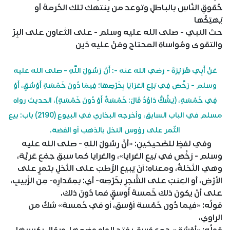
حُقوقِ النَّاسِ بالباطلِ وتوعد من ينتهك تلك الحُرمةَ أو
يَهتِكُها
حث النبي - صلى الله عليه وسلم - على التَّعاون على البِرّ
والتقوى ومُواساة المحتاج ومَنْ عليه دَين
عَنْ أَبِي هُرَيْرَةَ - رضي الله عنه -: أَنَّ رَسُولَ اللَّهِ - صلى الله عليه
وسلم - رَخَّصَ فِي بَيْعِ العَرَايَا بِخَرْصِهَا؛ فِيمَا دُونَ خَمْسَةِ أَوْسُقٍ، أَوْ
فِي خَمْسَةِ، (يَشُكُّ دَاوُدُ قَالَ: خَمْسَةٌ أَوْ دُونَ خَمْسَةٍ)، الحديث رواه
مسلم في الباب السابق، وأخرجه البخاري في البيوع (2190) باب: بيع
الثّمر على رؤوس النخل بالذهب أو الفضة.
وفي لفظٍ للصَّحيحَينِ: «أنَّ رسُولَ اللهِ - صلى الله عليه
وسلم - رَخَّصَ في بَيعِ العَرايا»، والعَرايا كما سبق جمْع عَريَّة،
وهي النَّخلةُ، ومعناه: أنْ يَبيعَ الرُّطبَ على النَّخلِ بتَمرٍ على
الأرْضِ، أو العِنبَ على الشَّجرِ بخَرْصِه- أي: بمِقدارِه- مِن الزَّبيبِ،
على أنْ يكونَ ذلك خَمسةَ أَوسقٍ فما دُونَ ذلك.
قولُه: «فيما دُون خَمْسة أوْسق، أو في خَمسة» شكٌ من
الراوي،