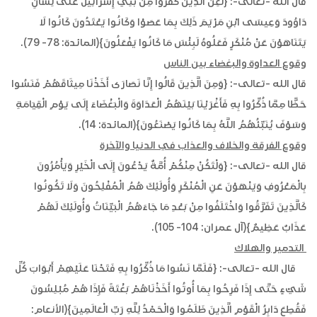
قال الله -تعالى-: {لُعِنَ الَّذِينَ كَفَرُوا مِنْ بَنِي إِسْرَائِيلَ عَلَى لِسَانِ
دَاوُودَ وَعِيسَى ابْنِ مَرْيَمَ ذَلِكَ بِمَا عَصَوْا وَكَانُوا يَعْتَدُونَ كَانُوا لَا
يَتَنَاهَوْنَ عَنْ مُنْكَرٍ فَعَلُوهُ لَبِئْسَ مَا كَانُوا يَفْعَلُونَ}(المائدة: 78- 79).
وقوع العداوة والبغضاء بين الناس
قال الله -تعالى-: {وَمِنَ الَّذِينَ قَالُوا إِنَّا نَصَارَى أَخَذْنَا مِيثَاقَهُمْ فَنَسُوا
حَظًّا مِمَّا ذُكِّرُوا بِهِ فَأَغْرَيْنَا بَيْنَهُمُ الْعَدَاوَةَ وَالْبَغْضَاءَ إِلَى يَوْمِ الْقِيَامَةِ
وَسَوْفَ يُنَبِّئُهُمُ اللَّهُ بِمَا كَانُوا يَصْنَعُونَ}(المائدة: 14).
وقوع الفرقة والخلاف والعذاب في الدنيا والآخرة
قال الله -تعالى-: {وَلْتَكُنْ مِنْكُمْ أُمَّةٌ يَدْعُونَ إِلَى الْخَيْرِ وَيَأْمُرُونَ
بِالْمَعْرُوفِ وَيَنْهَوْنَ عَنِ الْمُنْكَرِ وَأُولَئِكَ هُمُ الْمُفْلِحُونَ وَلَا تَكُونُوا
كَالَّذِينَ تَفَرَّقُوا وَاخْتَلَفُوا مِنْ بَعْدِ مَا جَاءَهُمُ الْبَيِّنَاتُ وَأُولَئِكَ لَهُمْ
عَذَابٌ عَظِيمٌ}(آل عمران: 104- 105).
التدمير والهلاك
قال الله -تعالى-: {فَلَمَّا نَسُوا مَا ذُكِّرُوا بِهِ فَتَحْنَا عَلَيْهِمْ أَبْوَابَ كُلِّ
شَيْءٍ حَتَّى إِذَا فَرِحُوا بِمَا أُوتُوا أَخَذْنَاهُمْ بَغْتَةً فَإِذَا هُمْ مُبْلِسُونَ
فَقُطِعَ دَابِرُ الْقَوْمِ الَّذِينَ ظَلَمُوا وَالْحَمْدُ لِلَّهِ رَبِّ الْعَالَمِينَ}(الأنعام: