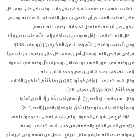
-تعالى- فهي عبادة مستمرة في كل وقت، وفي كل حال، وفي كل
مكان؛ فعلى المسلم أن يقتدي برسول الله صلى الله عليه وسلم
ليكون من أتباعه، كما فعل الصحابة -رضي الله عنهم .
قال الله -تعالى-: {قُلْ هَذِهِ سَبِيلِي أَدْعُو إِلَى اللَّهِ عَلَى بَصِيرَةٍ أَنَا
وَمَنِ اتَّبَعَنِي وَسُبْحَانَ اللَّهِ وَمَا أَنَا مِنَ الْمُشْرِكِينَ} (يوسف : 108)؛
فيؤدي فرائض الله، ويمتثل أمر ربه في كل حال، ويصرف جزءاً يسيراً
من وقته في أمور الكسب والمعاش، ويصرف جلّ وقته في الدعوة
إلى الله، كي يعبد الناس ربهم وحده لا شريك له .
وقال الله -تعالى-: {وَلَكِنْ كُونُوا رَبَّانِيِّينَ بِمَا كُنْتُمْ تُعَلِّمُونَ الْكِتَابَ
وَبِمَا كُنْتُمْ تَدْرُسُونَ}(آل عمران: 79).
وقال -سبحانه-: {وَالْعَصْرِ إِنَّ الْإِنْسَانَ لَفِي خُسْرٍ إِلَّا الَّذِينَ آمَنُوا
وَعَمِلُوا الصَّالِحَاتِ وَتَوَاصَوْا بِالْحَقِّ وَتَوَاصَوْا بِالصَّبْر}(العصر1- 3).
فإذا فرغ من شواغل الدعوة، أو لم يتيسر له مَن يدعوه ويُعلمه،
تزوَّد من العلم النافع والحكمة، من كتاب الله -تعالى- وسنة
رسوله
صلى الله عليه وسلم
؛ ليرفع الجهل عن نفسه وعن غيره، أو