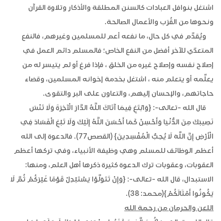
اشتغل بنوافل العبادات كالسنن المطلقة والأذكار وتلاوة القرآن
ونحوها من القُرَب والأعمال الصالحة.
ويُقدِّم في كل حال، ما نفعه أعم للمسلمين وغيرهم، فالنفع
المتعدّي للآخر أفضل من النفع الخاص؛ فالمسلم دائم العمل في
إصلاح نفسه وإصلاح غيره من الخلق ، فإذا فرغ أو لم يتيسر له من
يعلِّمه أو يتعلم منه ، اشتغل بخدمة إخوانه المسلمين، وقضاء
حاجاتهم، والإحسان إليهم، والتعاون على البر والتقوى.
قال الله -تعالى-: {وَابْتَغِ فِيمَا آتَاكَ اللَّهُ الدَّارَ الْآخِرَةَ وَلَا تَنْسَ
نَصِيبَكَ مِنَ الدُّنْيَا وَأَحْسِنْ كَمَا أَحْسَنَ اللَّهُ إِلَيْكَ وَلَا تَبْغِ الْفَسَادَ فِي
الْأَرْضِ إِنَّ اللَّهَ لَا يُحِبُّ الْمُفْسِدِينَ} (القصص77). فالدعوة إلى الله
أعظم الوظائف للمسلم وهي وظيفة الأنبياء، وفي تركها أعظم
العقوبات، وعقوبات ترك الدعوة كثيرة ذكرها أهل العلم، ومنها:
الاستبدال، قال الله -تعالى-: {وَإِنْ تَتَوَلَّوْا يَسْتَبْدِلْ قَوْمًا غَيْرَكُمْ ثُمَّ لَا
يَكُونُوا أَمْثَالَكُمْ}(محمد: 38).
اللعن والحرمان من رحمة الله