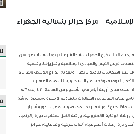
سلامية – مركز حرائر بنسائية الجهراء
ة إحياء التراث فرع الجهراء نشاطًا شرعيا تربويا للفتيات من سن
ستهدف غرس القيم والمبادئ الإسلامية وتعزيزها، وتنمية
ى سير الصحابيات للاقتداء بهن، وتقوية الوازع الديني وتعزيزه
الأذكار اليومية، وقد شمل النشاط ورشا لتنمية المهارات
والإبداعات، من خلال الدورات التربوية والورش التفاعلية، على مدى أربعة أيام في الأسبوع من الساعة ٤:٣٠ إلى٨:٣٠،
كة. وقد اشتمل البرنامج على العديد من الفعاليات منها: دورة سيرة ومسيرة، ورشة
 ماذا أصنع؟، ورشة بريد المحبة، ورشة مرايا، دورة أسرار
، ورشة الوقاية الإلكترونية، ورشة الكنز المفقود، دورة زائرتي،
خلاق درة، رحلات أسبوعية، ألعاب حركية وتفاعلية، جوائز