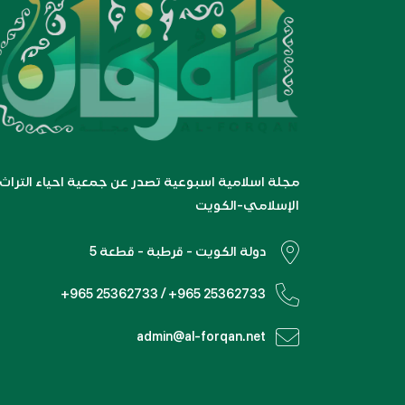
مجلة اسلامية اسبوعية تصدر عن جمعية احياء التراث
الإسلامي-الكويت
دولة الكويت - قرطبة - قطعة 5
+965 25362733 / +965 25362733
admin@al-forqan.net