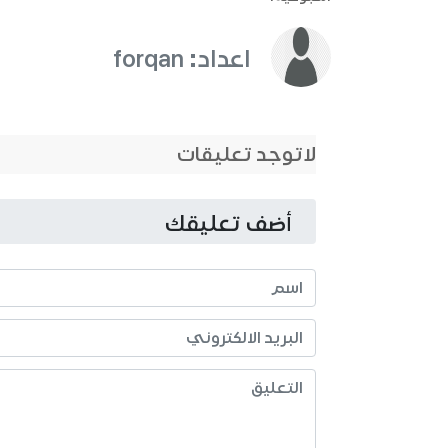
اعداد: forqan
لاتوجد تعليقات
أضف تعليقك