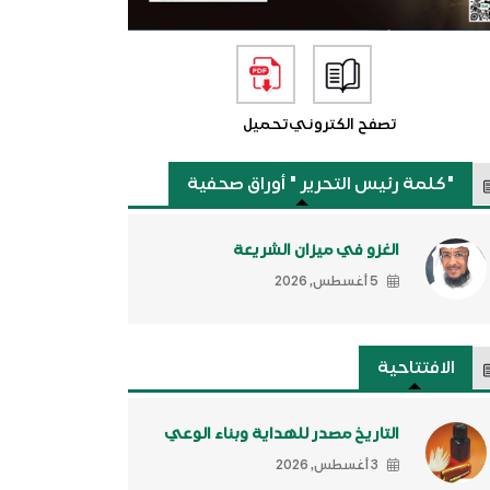
تصفح الكتروني
تحميل
"كلمة رئيس التحرير " أوراق صحفية
الغزو في ميزان الشريعة
5 أغسطس, 2026
الافتتاحية
التاريخ مصدر للهداية وبناء الوعي
3 أغسطس, 2026