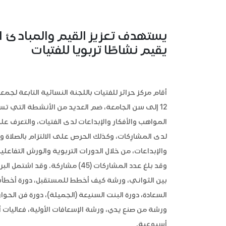
يستهدف تعزيز القيم والمبادئ الإ
يقيم نشاطًا تربويا للفتيات
أقام مركز حرائر للفتيات باللجنة النسائية التابعة لجمع
12 إلى سن الجامعة، ضم العديد من الأنشطة التي ت
المواهب والأفكار والإبداعات لدى الفتيات، والتعرف عل
لدى المشارِكات، وكذلك الحرص على الالتزام بالصلاة و
وقد بلغ عدد المشاركات (45) مشار
بين الثواني، ورشة كيف أخطط للمستقبل، دورة أخطأت ..
السعادة، دورة البنت السنيعة (الجميلة)، دورة فن الحوار
ورشة من صنع يدي، ورشة الإسعافات الأولية، فعاليات أ
أسبوعية.