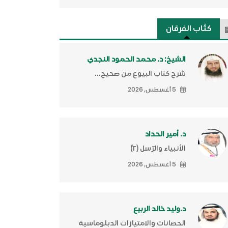
كتَّاب الفرقان
الشيخ: د. محمد الحمود النجدي
شرح كتاب البيوع من صحيح...
5 أغسطس, 2026
د. أمير الحداد
الأنبياء والرّسل (٢)ّ
5 أغسطس, 2026
د.وليد خالد الربيع
الحصانات والامتيازات الدبلوماسية