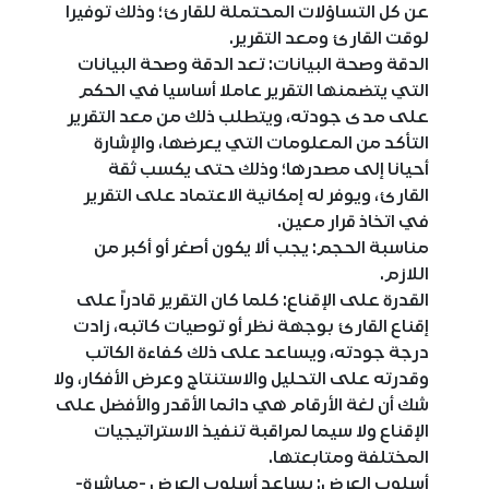
عن كل التساؤلات المحتملة للقارئ؛ وذلك توفيرا
لوقت القارئ ومعد التقرير.
الدقة وصحة البيانات: تعد الدقة وصحة البيانات
التي يتضمنها التقرير عاملا أساسيا في الحكم
على مدى جودته، ويتطلب ذلك من معد التقرير
التأكد من المعلومات التي يعرضها، والإشارة
أحيانا إلى مصدرها؛ وذلك حتى يكسب ثقة
القارئ، ويوفر له إمكانية الاعتماد على التقرير
في اتخاذ قرار معين.
مناسبة الحجم: يجب ألا يكون أصغر أو أكبر من
اللازم.
القدرة على الإقناع: كلما كان التقرير قادراً على
إقناع القارئ بوجهة نظر أو توصيات كاتبه، زادت
درجة جودته، ويساعد على ذلك كفاءة الكاتب
وقدرته على التحليل والاستنتاج وعرض الأفكار، ولا
شك أن لغة الأرقام هي دائما الأقدر والأفضل على
الإقناع ولا سيما لمراقبة تنفيذ الاستراتيجيات
المختلفة ومتابعتها.
أسلوب العرض: يساعد أسلوب العرض -مباشرة-