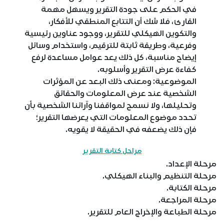
في الحكم على جودة التقرير ويسهل مهمة
القارئ، فلا شك أن التتابع المنطقي للأفكار،
والتكوين الهيكلي للتقرير، ووجود عناوين رئيسية
وفرعية، وطريقة ثابتة للترقيم، واستخدام وسائل
إيضاح مناسبة، كل ذلك يعد عوامل مساعدة لرفع
كفاءة عرض التقرير وأسلوبه.
الموضوعية: ومعنى ذلك البعد عن المؤثرات
الشخصية عند عرض المعلومات والحقائق
وتحليلها، ولا نسمح لمواقفنا وآرائنا الشخصية بأن
تحدد موضوع المعلومات التي يعرضها التقرير؛
فإن ذلك يضعفه في الحقيقة لا يقويه.
مراحل كتابة التقرير
مرحلة الإعداد.
مرحلة التنظيم والبناء الهيكلي.
مرحلة الكتابة.
مرحلة المراجعة.
مرحلة الطباعة والإخراج العام للتقرير.