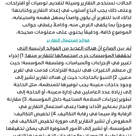
الحالات تستخدم التقارير وسيلة لتقديم توصيات أو اقتراحات،
وعلى ذلك يجب اتباع أسلوب في إعداد التقارير وكتابتها؛
لذلك لابد للتقرير أن يكون واضحاً يسهل فهمه واستيعابه،
وموجزاً بما يكفي الغرض منه، وكاملاً يغطي جوانب
الموضوع كافة، ودقيقاً يحتوي على معلومات صحيحة.
فوائد استعمال التقارير
ثم بين الصانع أنَّ هناك العديد من الفوائد الرئيسة التي
تحققها المؤسسات جرى استعمالها للتقارير منها:
1) إجراء
تغيير في الإجراءات والسياسات، وفلسفة المؤسسة؛ حيث
إن معظم التغيرات هي نتيجة اقتراحات قدمت في تقرير
معين. 2) التنبؤ بالحاجات؛ حيث إن هناك تقارير تشير إلى
وجود حاجات معينة يجب توفيرها للمنظمة، مثل الحاجة
إلى زيادة عدد العاملين في إدارة معينة، أو الحاجة إلى
تطوير إجراءات السلامة الصناعية داخل المؤسسة. 3) مقارنة
الإنجاز بمعايير الأداء: وهذا يعني استعمال التقارير في
الرقابة ولا سيما في رقابة التكاليف. 4) تخفيض التكاليف:
المفروض أن تشير التقارير إلى ضرورة تخفيض التكاليف في
المؤسسة، أو تشير إلى الأمور المتوفرة التي يمكن تحقيقها
نتيجة تطبيق التوصيات والمتقرحات التي تضمنها التقرير.