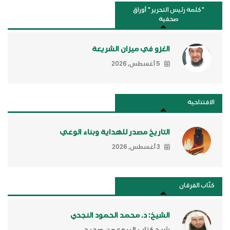
"كلمة رئيس التحرير " أوراق
صحفية
الغزو في ميزان الشريعة
5 أغسطس, 2026
الافتتاحية
التاريخ مصدر للهداية وبناء الوعي
3 أغسطس, 2026
كتَّاب الفرقان
الشيخ: د. محمد الحمود النجدي
شرح كتاب البيوع من صحيح...