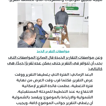
مواصفات التقرير الجيد
وعن مواصفات التقارير الجيدة قال الصانع: المواصفات التي
يجب أن تتوافر في التقرير حتى يمكن عده تقريرًا جيدًا، هي
كالتالي:
البعد الزماني: الفترة التي يغطيها التقرير ووقت
عرض التقرير، فكلما قرب وقت العرض من نهاية
فترة التغطية، عظمت فائدة التقرير لإمكانية
الانتفاع به عند التخطيط للمرحلة المستقبلية.
الشمولية والارتباط بالموضوع: ويقصد بالشمولية
أن يغطي التقرير جوانب الموضوع كافة، ويجيب