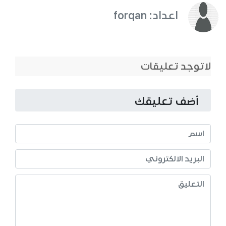
اعداد: forqan
لاتوجد تعليقات
أضف تعليقك