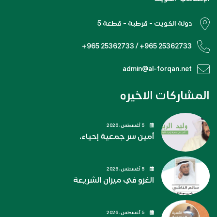
دولة الكويت - قرطبة - قطعة 5
+965 25362733 / +965 25362733
admin@al-forqan.net
المشاركات الاخيره
5 أغسطس، 2026
أمين سر جمعية إحياء.
5 أغسطس، 2026
الغزو في ميزان الشريعة
5 أغسطس، 2026