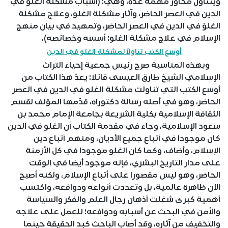
ويتناول محاور مهمة عدّة، وهي: (أسباب مشكلة الغلوّ في
الدين في العصر الحاضر، وآثار مشكلة الغلو، وعلاج مشكلة
الغلوّ في الدين في العصر الحاضر، وتمهيد في بيان منهج
الإسلام في علاج مشكلة الغلو: أسسه وخصائصه).
أوسع الكتب تناولاً لمشكلة الغلو في الدين
وبهذه المناسبة صرح رئيس جمعية إحياء التراث
الإسلامي الشيخ طارق العيسى قائلا: يعدّ هذا الكتاب من
أوسع الكتب التي تناولت مشكلة الغلو في الدين في العصر
الحاضر، وهو في أصله رسالة دكتوراه، قدّمها المؤلف لقسم
الثقافة الإسلامية بكلية الشريعة بجامعة الإمام محمد بن
سعود الإسلامية، وجاء في مقدمة الكتاب أن الغلو في الدين
كان موجودا في أتباع جميع الأديان، ومنهم أتباع دين
الإسلام، وأضاف، وكما كان الغلو موجودا في كل الأزمنة
على مدار التاريخ البشري، فإنه موجود أيضا في الوقت
الحاضر، وهو ليس مقصورا على أتباع الإسلام، ولكنه أصبح
الآن ظاهرة عالمية، بل وتعددت أنواعه ودوافعه، واكتسب
أهمية كبرى شغلت أذهان رجال العلم والفكر والسياسة
والأمن في البحث عن أسبابه ودوافعه؛ للعمل على علاجه
والتخفيف من آثاره، وقد أصاب الباحث كبد الحقيقة حينما