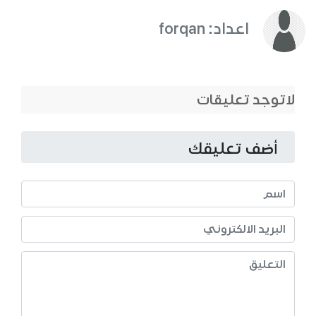
اعداد: forqan
لاتوجد تعليقات
أضف تعليقك