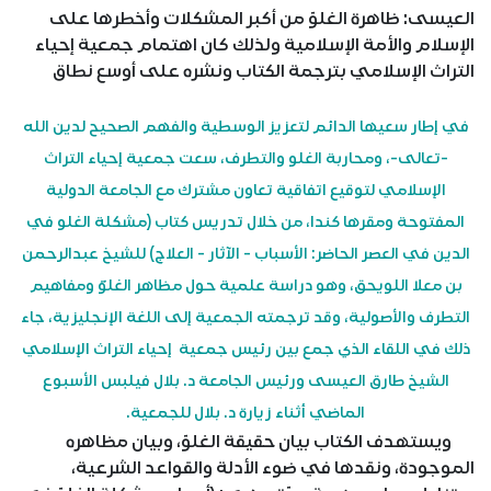
العيسى: ظاهرة الغلوّ من أكبر المشكلات وأخطرها على
الإسلام والأمة الإسلامية ولذلك كان اهتمام جمعية إحياء
التراث الإسلامي بترجمة الكتاب ونشره على أوسع نطاق
في إطار سعيها الدائم لتعزيز الوسطية والفهم الصحيح لدين الله
-تعالى-، ومحاربة الغلو والتطرف، سعت جمعية إحياء التراث
الإسلامي لتوقيع اتفاقية تعاون مشترك مع الجامعة الدولية
المفتوحة ومقرها كندا، من خلال تدريس كتاب (مشكلة الغلو في
الدين في العصر الحاضر: الأسباب - الآثار - العلاج) للشيخ عبدالرحمن
بن معلا اللويحق، وهو دراسة علمية حول مظاهر الغلوّ ومفاهيم
التطرف والأصولية، وقد ترجمته الجمعية إلى اللغة الإنجليزية، جاء
ذلك في اللقاء الذي جمع بين رئيس جمعية إحياء التراث الإسلامي
الشيخ طارق العيسى ورئيس الجامعة د. بلال فيلبس الأسبوع
الماضي أثناء زيارة د. بلال للجمعية.
ويستهدف الكتاب بيان حقيقة الغلوّ، وبيان مظاهره
الموجودة، ونقدها في ضوء الأدلة والقواعد الشرعية،