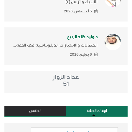
الأنبياء والرّسل (٢)ّ
5 أغسطس, 2026
د.وليد خالد الربيع
الحصانات والامتيازات الدبلوماسية في الفقه...
6 يوليو, 2026
عداد الزوار
51
أوقات الصلاة
الطقس