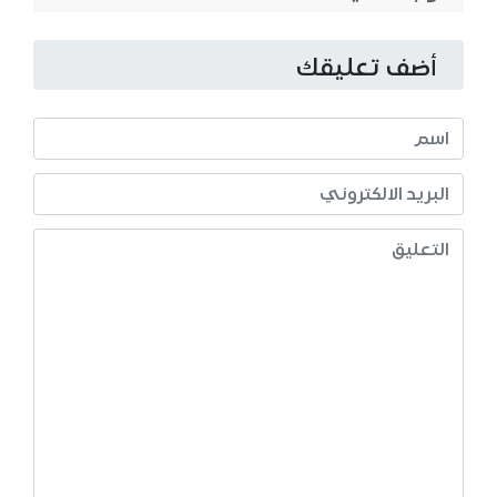
أضف تعليقك