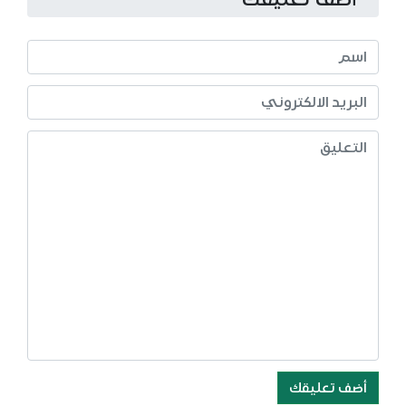
أضف تعليقك