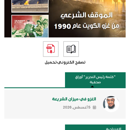
تصفح الكتروني
تحميل
"كلمة رئيس التحرير " أوراق
صحفية
الغزو في ميزان الشريعة
5 أغسطس, 2026
الافتتاحية