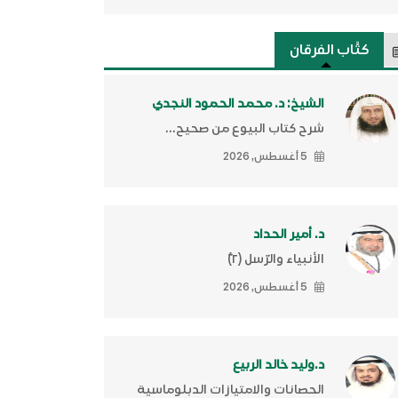
كتَّاب الفرقان
الشيخ: د. محمد الحمود النجدي
شرح كتاب البيوع من صحيح...
5 أغسطس, 2026
د. أمير الحداد
الأنبياء والرّسل (٢)ّ
5 أغسطس, 2026
د.وليد خالد الربيع
الحصانات والامتيازات الدبلوماسية