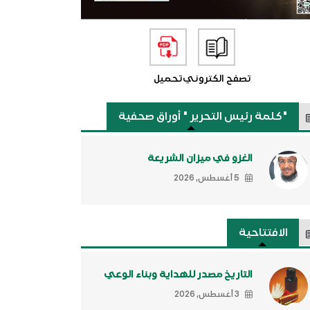
تصفح الكتروني
تحميل
"كلمة رئيس التحرير " أوراق صحفية
الغزو في ميزان الشريعة
5 أغسطس, 2026
الافتتاحية
التاريخ مصدر للهداية وبناء الوعي
3 أغسطس, 2026