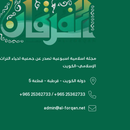
مجلة اسلامية اسبوعية تصدر عن جمعية احياء التراث
الإسلامي-الكويت
دولة الكويت - قرطبة - قطعة 5
+965 25362733 / +965 25362733
admin@al-forqan.net