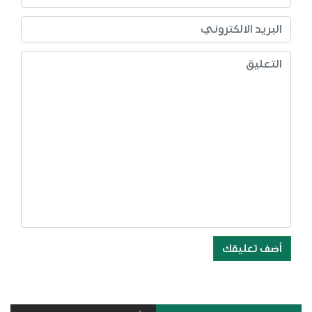
أضف تعليقك