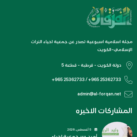
مجلة اسلامية اسبوعية تصدر عن جمعية احياء التراث
الإسلامي-الكويت
دولة الكويت - قرطبة - قطعة 5
+965 25362733 / +965 25362733
admin@al-forqan.net
المشاركات الاخيره
5 أغسطس، 2026
أمين سر جمعية إحياء.