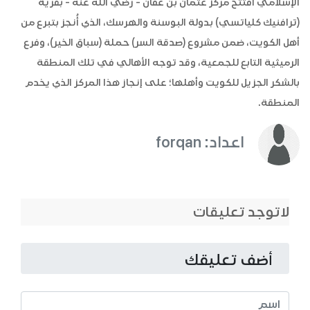
الإسلامي افتُتح مركز عثمان بن عفان - رضي الله عنه - بقرية
(ترافنيك كلياتسي) بدولة البوسنة والهرسك، الذي أُنجز بتبرع من
أهل الكويت، ضمن مشروع (صدقة السر) حملة (سباق الخير)، وفرع
الرميثية التابع للجمعية، وقد توجه الأهالي في تلك المنطقة
بالشكر الجزيل للكويت وأهلها؛ على إنجاز هذا المركز الذي يخدم
المنطقة.
اعداد: forqan
لاتوجد تعليقات
أضف تعليقك