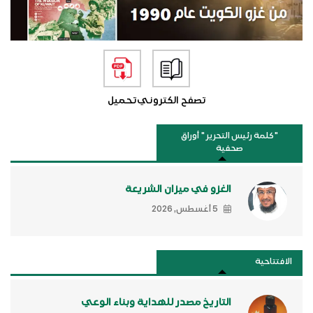
تصفح الكتروني
تحميل
"كلمة رئيس التحرير " أوراق
صحفية
الغزو في ميزان الشريعة
5 أغسطس, 2026
الافتتاحية
التاريخ مصدر للهداية وبناء الوعي