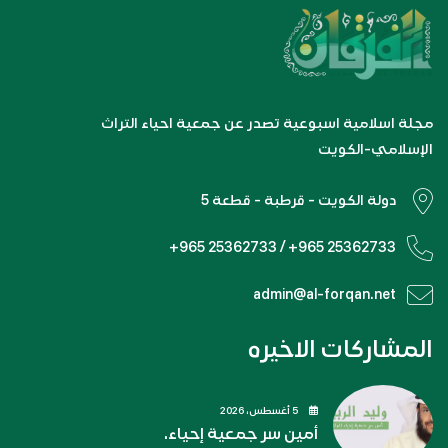
مجلة اسلامية اسبوعية تصدر عن جمعية احياء التراث
الإسلامي-الكويت
دولة الكويت - قرطبة - قطعة 5
+965 25362733 / +965 25362733
admin@al-forqan.net
المشاركات الاخيره
5 أغسطس، 2026
أمين سر جمعية إحياء.