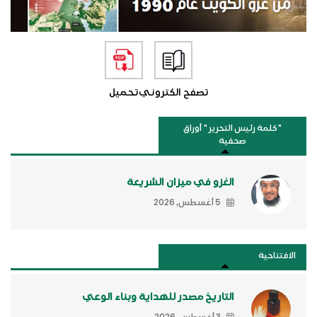
تصفح الكتروني
تحميل
"كلمة رئيس التحرير " أوراق
صحفية
الغزو في ميزان الشريعة
5 أغسطس, 2026
الافتتاحية
التاريخ مصدر للهداية وبناء الوعي