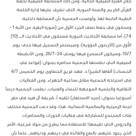
خلال الفترة الصيفية الحالية، ومن ذلك المسابقة الصيفية لحفظ
القرآن الكريم والسنة النبوية، التي تشرف عليها إدارة الكلمة
الطيبة التابعة لها. وأوضحت الجمعية بأن المسابقة داخلية،
وستكون في حفظ نصف الجزء الأول من (سورة البقرة، من الآية 1 -
74)، أما مسابقة الأحاديث النبوية فستكون في الأحاديث الــ (10)
الأُول من (الأربعون النووية)، وسيستمر التسجيل فيها حتى يوم
10/7، وسيكون التسميع فيها يومي 24-25/7. ومن الأنشطة
الصيفية التي نظمتها الجمعية محاضرة بعنوان: (قواعد في
الحسنات) ألقاها الشيخ/ د. فهد فريج الجنفاوي يوم الخميس 4/7
في استراحة الجمعية مقابل صناعية الجهراء. ومن الفعاليات
الثقافية والعلمية الموجهة للنساء والفتيات، نظمت الجمعية درساً
أسبوعيا بعنوان: (سيد الاستغفار) تلقيه أ. شريفة آل هيد في مقر
لجنة الرميثية والسالمية النسائية. هذا، وقد دعت الجمعية مختلف
فئات المجتمع للمشاركة في فعاليات الدورات والمحاضرات
والدروس التي تقيمها؛ للاستفادة مما يطرح من مواد شرعية، الأمر
الذي يعود عليهم بالنفع والفائدة في دينهم ودنياهم. علماً بأن