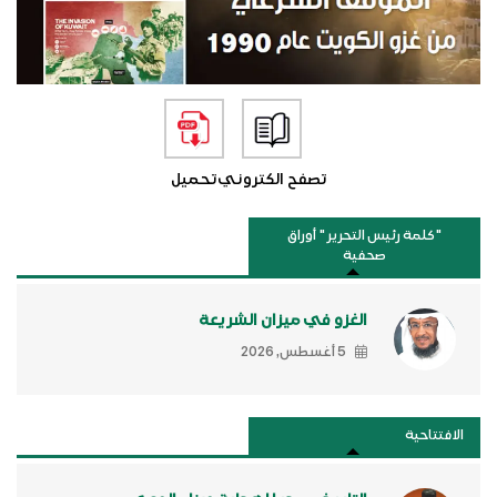
تصفح الكتروني
تحميل
"كلمة رئيس التحرير " أوراق
صحفية
الغزو في ميزان الشريعة
5 أغسطس, 2026
الافتتاحية