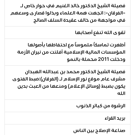
فضيلة الشيخ الدكتور خالد الغنيم في حوار خاص لـ
«الفرقان»: اتجهت همة العلماء وبذلوا قصارى وسعهم
في مواجهة من خالف عقيدة السلف الصالح
تقوى الله تنفع أصحابها
أظهرت تماسكاً ملموساً مع احتفاظها بأصولها
المؤسسات المالية الإسلامية أفلتت من نيران الأزمة
ودخلت 2011 محملة بالنمو
فضيلة الشيخ الدكتور محمد بن عبدالله الهبدان
مشرف عام موقع نور الإسلام لـ (الفرقان):ضبط الفتوى
يكون بضبط (وسائل الإعلام) ومنعها من العبث بدين
الله
الرشوة من كبائر الذنوب
بريد القراء
صناعة الإصلاح بين الناس