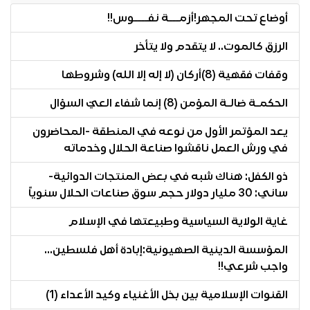
أوضاع تحت المجهر!أزمـــة نفــــوس!!
الرزق كالموت.. لا يتقدم ولا يتأخر
وقفات فقهية (8)أركان (لا إله إلا الله) وشروطها
الحكمـة ضالـة المؤمن (8) إنما شفاء العيّ السؤال
يعد المؤتمر الأول من نوعه في المنطقة -المحاضرون
في ورش العمل ناقشوا صناعة الحلال وخدماته
ذو الكفل: هناك شبه في بعض المنتجات الدوائية-
ساني: 30 مليار دولار حجم سوق صناعات الحلال سنوياً
غاية الولاية السياسية وطبيعتها في الإسلام
المؤسسة الدينية الصهيونية:إبادة أهل فلسطين...
واجب شرعي!!
القنوات الإسلامية بين بخل الأغنياء وكيد الأعداء (1)