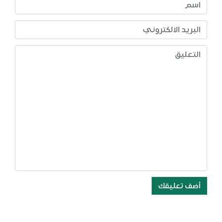
أضف تعليقك