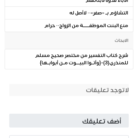
الآباء قدوة لأبنائهم
التشاؤم بـ «صفر»·· لاأصل له
منع البنت الموظفــــة من الزواج·· حرام
الابحاث
شرح كتاب التفسير من مختصر صحيح مسلم
للمنذري(3)-{وأتـوا البيــوت مـن أبوابـها}
لاتوجد تعليقات
أضف تعليقك