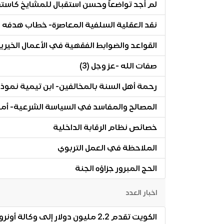
لم أجد تواضعاً وحسن استقبال للمشايخ كاستق
نقد العقلية السلفية المعاصرة- خطاب هدفه 
القواعد والضوابط الفقهية في الأعمال الخيرية
صفات الله -عز وجل (3)
رحمة أهل السنة بالمخالفين- ابن تيمية نموذج
المصالح والمفاسد في السياسة الشرعية- أمور
خصائص نظام الرقابة الداخلية
الملاحظة في العمل التربوي
الحج المبرور جزاؤه الجنة
اخبار العدد
الكويت تقدم 2.2 مليون دولار إلى وكالة أونروا لدعم الشعب الفلسطينى