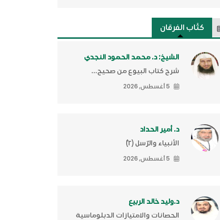
كتَّاب الفرقان
الشيخ: د. محمد الحمود النجدي
شرح كتاب البيوع من صحيح...
5 أغسطس, 2026
د. أمير الحداد
الأنبياء والرّسل (٢)ّ
5 أغسطس, 2026
د.وليد خالد الربيع
الحصانات والامتيازات الدبلوماسية