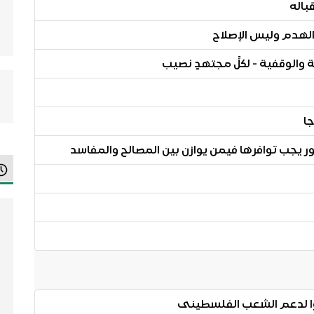
باله
الهدم وليس الإصلاح
 والوقفية - لكلِّ مجتهدٍ نصيب
ا
 يجب توافرها فيمن يوازن بين المصالح والمفاسد