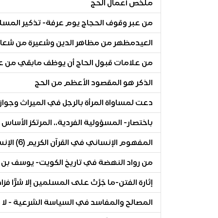
ملخص أعمال الحج
من عبر وقوف الحجاج يوم عرفة- تذكير المسلم
العيدمظهر من مظاهر الدين وشعيرة من شعا
من علامات قبول الحاج أن يوظف مابقي من ع
الذكر هو المقصود الأعظم من الحج
دعت لمساواة المرأة بالرجل في الميراث وجواز
باختصار- المسؤولية الفردية.. المرتكز الأساس 
المفهوم الإنساني في القرآن الكريم (6) الإنسان مجبول على الإيمان
من رواد النهضة في تاريخ الكويت- يوسف بن عيسى الق
إثارة الفتن-ما جَرَّتْ على المسلمين إلا شرًّا فز
المصالح والمفاسد في السياسة الشرعية - لا من