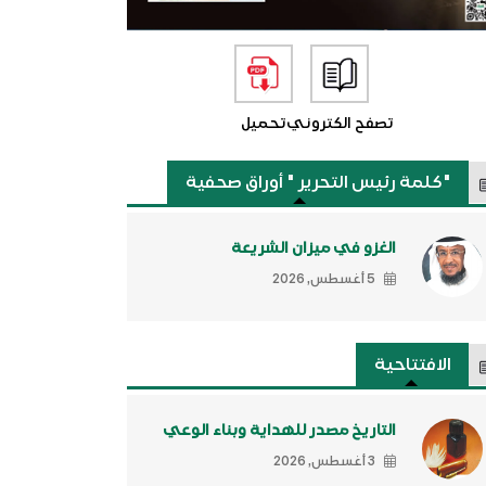
تصفح الكتروني
تحميل
"كلمة رئيس التحرير " أوراق صحفية
الغزو في ميزان الشريعة
5 أغسطس, 2026
الافتتاحية
التاريخ مصدر للهداية وبناء الوعي
3 أغسطس, 2026