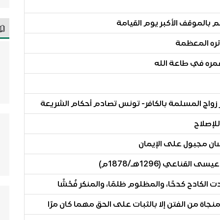
 بالموقف الأكبر يوم القيامة
ئره المعظمة
مره في طاعة الله
 زواج المسلمة بالكافر- تونس تصادم أحكام الشريعة
للإصلاح
ناعي (1296هـ/1878م)
ادت الكادح كدحًا، والمظلوم ظلمًا، والمنكر فُحْشًا
جاة من الفتن إلا بالثبات على الحق مهما كان مرًا