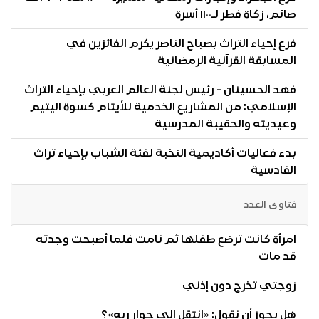
صائم، زكاة فطر لـ١١٠٠ أسرة
فرع إحياء التراث بصباح الناصر يكرم الفائزين في
المسابقة القرآنية الرمضانية
فهد الحسينان - رئيس لجنة العالم العربي بإحياء التراث
الإسلامي: من المشاريع الخدمية للأيتام كسوة اليتيم
وعيديته والحقيبة المدرسية
بدء فعاليات أكاديمية النخبة لفئة الشباب بإحياء تراث
القادسية
فتاوى العدد
امرأة كانت ترضع طفلها ثم نامت فلما أصبحت وجدته
قد مات
زوجتي تخرج دون إذني
هل يجوز أن نقول: «انتقل إلى جوار ربه»؟