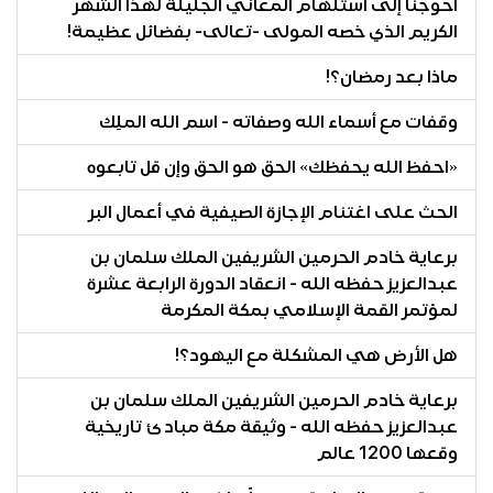
أحوجنا إلى استلهام المعاني الجليلة لهذا الشهر
الكريم الذي خصه المولى -تعالى- بفضائل عظيمة!
ماذا بعد رمضان؟!
وقفات مع أسماء الله وصفاته - اسم الله الملِك
«احفظ الله يحفظك» الحق هو الحق وإن قل تابعوه
الحث على اغتنام الإجازة الصيفية في أعمال البر
برعاية خادم الحرمين الشريفين الملك سلمان بن
عبدالعزيز حفظه الله - انعقاد الدورة الرابعة عشرة
لمؤتمر القمة الإسلامي بمكة المكرمة
هل الأرض هي المشكلة مع اليهود؟!
برعاية خادم الحرمين الشريفين الملك سلمان بن
عبدالعزيز حفظه الله - وثيقة مكة مبادئ تاريخية
وقعها 1200 عالم