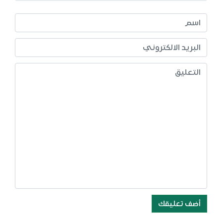
أضف تعليقك