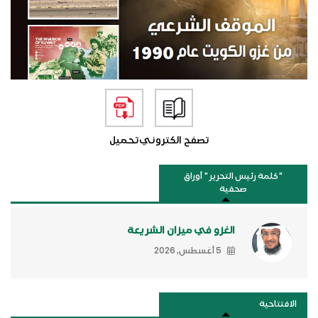
تصفح الكتروني
تحميل
"كلمة رئيس التحرير " أوراق
صحفية
الغزو في ميزان الشريعة
5 أغسطس, 2026
الافتتاحية