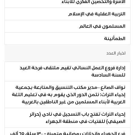
الأسرة والتحصين الفكري للأبناء
التربية العقلية في الإسلام
المسلمون في العالم
الطمأنينة
اخبار العدد
إدارة فروع العمل النسائي تقيم ملتقى فرحة العيد
للسنة السادسة
نواف الصانع –مدير مكتب التنسيق والمتابعة بجمعية
إحياء التراث: نثمن الدور الذي يقوم به في تعليم اللغة
العربية لأبناء المسلمين من غير الناطقين بالعربية
إحياء التراث تفتح باب التسجيل في نادي (حرائر
الصيفي) للفتيات في منطقة الجهراء
فرع الجهراء وإنجازات رمضانية متميزة - ١٣٠٠ سلة، ٦٥ ألف