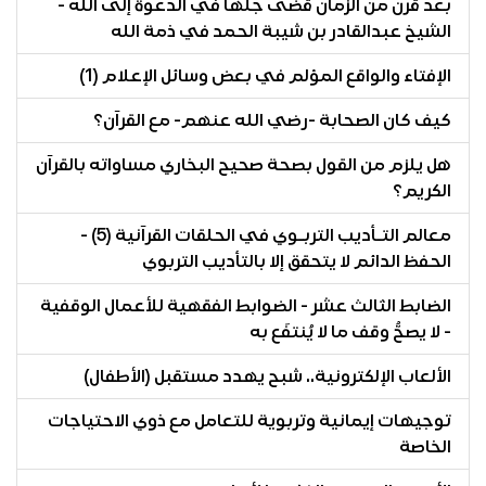
بعد قرن من الزمان قضى جلّها في الدعوة إلى الله -
الشيخ عبدالقادر بن شيبة الحمد في ذمة الله
الإفتاء والواقع المؤلم في بعض وسائل الإعلام (1)
كيف كان الصحابة -رضي الله عنهم- مع القرآن؟
هل يلزم من القول بصحة صحيح البخاري مساواته بالقرآن
الكريم؟
معالم التـأديب التربـوي في الحلقات القرآنية (5) -
الحفظ الدائم لا يتحقق إلا بالتأديب التربوي
الضابط الثالث عشر - الضوابط الفقهية للأعمال الوقفية
- لا يصحُّ وقف ما لا يُنتفَع به
الألعاب الإلكترونية.. شبح يهدد مستقبل (الأطفال)
توجيهات إيمانية وتربوية للتعامل مع ذوي الاحتياجات
الخاصة