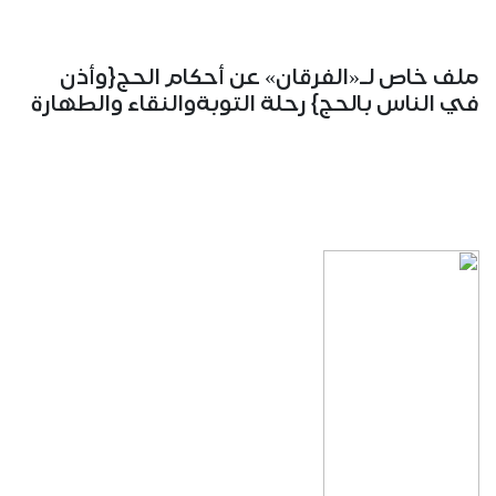
ملف خاص لـ«الفرقان» عن أحكام الحج{وأذن
في الناس بالحج} رحلة التوبةوالنقاء والطهارة