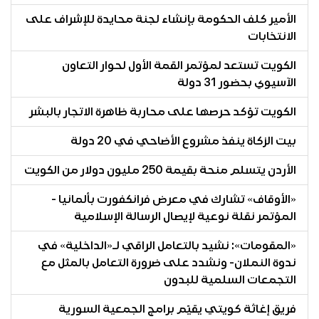
الأمير كلف الحكومة بإنشاء لجنة محايدة للإشراف على
الانتخابات
الكويت تستعد لمؤتمر القمة الأول لحوار التعاون
الآسيوي بحضور 31 دولة
الكويت تؤكد حرصها على محاربة ظاهرة الاتجار بالبشر
بيت الزكاة ينفذ مشروع الأضاحي في 20 دولة
الأردن يتسلم منحة بقيمة 250 مليون دولار من الكويت
«الأوقاف» تشارك في معرض فرانكفورت بألمانيا -
المؤتمر نقلة نوعية لإيصال الرسالة الإسلامية
«المقومات»: نشيد بالتعامل الراقي لـ«الداخلية» في
ندوة النملان- ونشدد على ضرورة التعامل بالمثل مع
التجمعات السلمية للبدون
فريق إغاثة كويتي يقيّم برامج الجمعية السورية