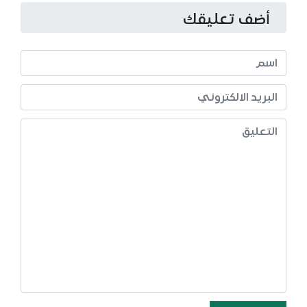
أضف تعليقك