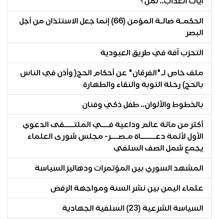
آيات العذاب.. لمن؟
الحكمـة ضالـة المؤمن (66) إنما جعل الاستئذان من أجل
البصر
التحزب آفة في طريق العبودية
ملف خاص لـ"الفرقان" عن أحكام الحج( وأذن في الناس
بالحج) رحلة التوبة والنقاء والطهارة
بالخطوط والألوان.. طفل ذكي وفنان
أكثر من مائة عالم وداعية فـــي الملتــــقى الدعوي
الأول لأئمة دعــــــاة مـصـــر- مجلس شورى العلماء
يجمع شمل الصف السلفي
المشهد السوري بين المؤتمرات ودهاليز السياسة
علماء اليمن بين نشر السنة ومواجهة الرفض
السياسة الشرعية (23) السلفية الجهادية