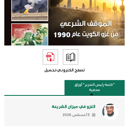
تصفح الكتروني
تحميل
"كلمة رئيس التحرير " أوراق
صحفية
الغزو في ميزان الشريعة
5 أغسطس, 2026