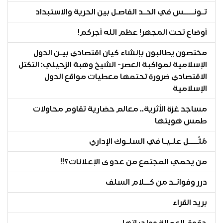
تـونــــس في الحـد الفاصـل بين الحرية والاستبداد
أوضاع تحت المجهر! عظم الله أجركم!
مختصون يطالبون بإنشاء كيان اقتصادي بيـن الدول
الإسلامية لمواكبة العصر- الشيخ وهبة الزحيلي: التكتل
الاقتصادي ضرورة تحتمها معطيات مواقع الدول
الإسلامية
مساجد غزة الأثرية.. معالم حضارية تقاوم محاولات
طمس هويتها
مُثُــــل علـيـا في السلـوك الإداري
من يحمي المجتمع من عدوى الإعلانات؟!!
درر وفوائـد من كــلام السلف
بريد القراء