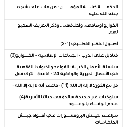
الحكمــــة ضالـــة المؤمـــــن- من مات على شيء
بعثه الله عليه
الخوارج أوصافهم وأخلاقهم.. وذكر التعريف الصحيح
لهم
أصــول الفكــر القطــبي (1-2)
قناديل على الدرب - الجماعات الإسلامية - الخـــوارج(3)
سلسلة الأعمال الخيرية- القواعد والضوابط الفقهية
في الأعمال الخيرية والوقفية 24 - قاعدة : الترك فعل
قل مع الكون: لا إله إلا الله (11) «فاعلم أنه لا إله إلا الله»
سلوكيات غير صحيحة سائدة في حياتنا الأسرية(4)
عـدم الوفـــاء بالوعـــود
مـزاعــم جيــش البروفســورات فـي أفــواه جيــش
الحاخـامـات