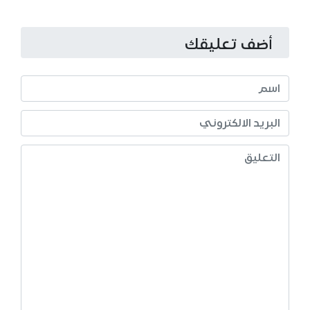
أضف تعليقك