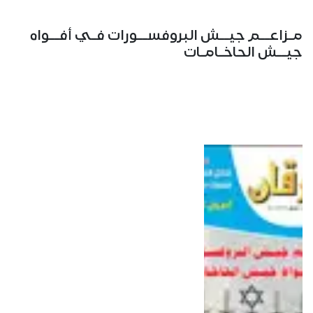
مـزاعــم جيــش البروفســورات فـي أفــواه
جيــش الحاخـامـات