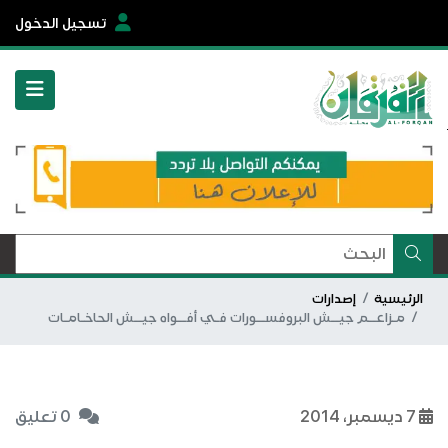
تسجيل الدخول
الرئيسية
إصدارات
مـزاعــم جيــش البروفســورات فـي أفــواه جيــش الحاخـامـات
7 ديسمبر، 2014
0 تعليق