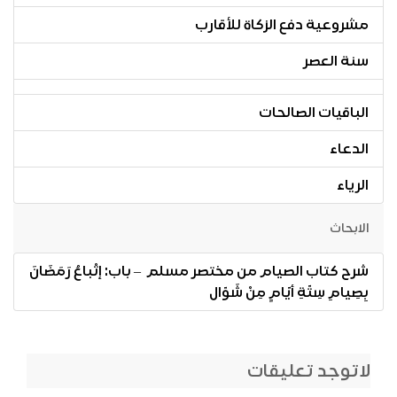
مشروعية دفع الزكاة للأقارب
سنة العصر
الباقيات الصالحات
الدعاء
الرياء
الابحاث
شرح كتاب الصيام من مختصر مسلم – باب: إتْباعُ رَمَضَانَ
بِصِيامِ سِتّةِ أيّامٍ مِنْ شَوّال
لاتوجد تعليقات