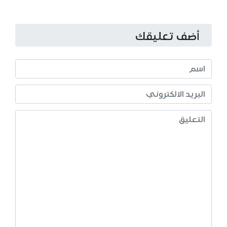
أضف تعليقك