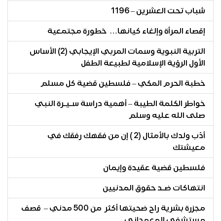
شباب تحت العشرين – 1196
إقصاء المرأة وإلغاء كيانها… خطورة مجتمعية
التربية النبوية وسمات المربي الإيجابي (2) الأساس
الأول الرؤية الإسلامية لطبيعة الطفل
خطبة الحرم المكي – فلسطين قضية كل مسلم
خواطر الكلمة الطيبة – أهمية دراسة سـيـرة النبي
صلى الله عليه وسلم
أدّب ولدك بالأمثال (2 ) إن من فقهك رفقك في
معيشتك
فلسطين قضية عقيدة وإيمان
انتهاكات ضـد حقوق المدنيين
مجزرة بشرية راح ضحيتها أكثر من 500 مدني – قصف
مستشفى المعمداني