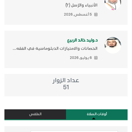
الأنبياء والرّسل (٢)ّ
5 أغسطس, 2026
د.وليد خالد الربيع
الحصانات والامتيازات الدبلوماسية في الفقه...
6 يوليو, 2026
عداد الزوار
51
أوقات الصلاة
الطقس