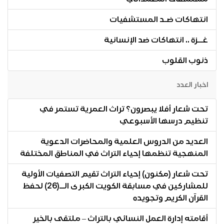
انتهاكات ضـد المستشفيات
غــزة .. انتهاكات ضد الإنسانية
ذنوب القلوب
اخبار العدد
تحت شعار أفلا يبصرون؟ تراث العمرية تستمر في
تنظيم درسها الأسبوعي
العديد من الدروس العلمية والمحاضرات الدعوية
المنهجية تنظمها إحياء التراث في المناطق المختلفة
تحت شعار (مكنون) إحياء التراث تقيم التصفيات الأولية
للمشاركين في مسابقة الكويت الكبرى الــ(26) لحفظ
القرآن الكريم وتجويده
أقامته إدارة العمل النسائي بالتراث – ملتقى بالخير