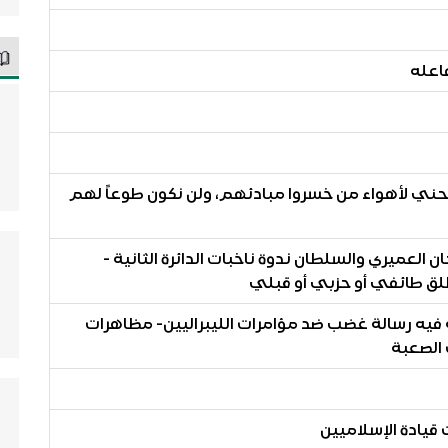
 ننحني لأهواء من خسروا مبادئهم، ولن نكون طوعاً لهم
العميري والسلطان ندوة ناخبات الدائرة الثانية -
لق طائفي أو حزبي أو قبلي
ة فيه رسالة غضب ضد مؤامرات الليبراليين- مظاهرات
 الصعبة
قيادة الإسلاميين