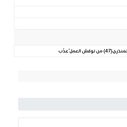
لعمل ُعذّب