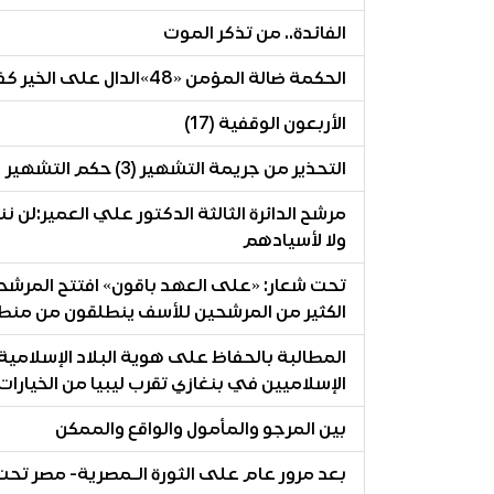
الفائدة.. من تذكر الموت
الحكمة ضالة المؤمن «48»الدال على الخير كفاعله
الأربعون الوقفية (17)
التحذير من جريمة التشهير (3) حكم التشهير
مرشح الدائرة الثالثة الدكتور علي العمير:لن
ولا لأسيادهم
تحت شعار: «على العهد باقون» افتتح المرشحان 
الكثير من المرشحين للأسف ينطلقون من منط
المطالبة بالحفاظ على هوية البلاد الإسلامي
الإسلاميين في بنغازي تقرب ليبيا من الخيارات
بين المرجو والمأمول والواقع والممكن
بعد مرور عام على الثورة الـمصرية- مصر تحت 