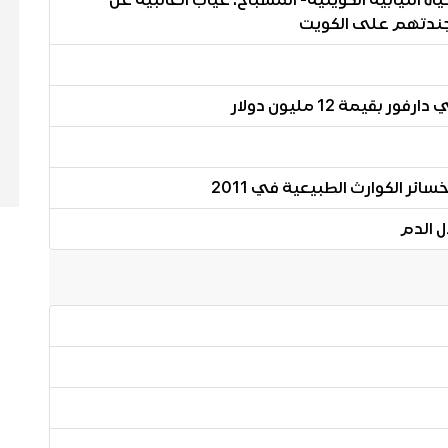
ياة النيابية الكويتية- المسباح: غياب الغالبية عن
جندتهم على الكويت
مة 12 مليون دولار
ل الدم