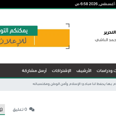
لتحرير
حمد الناشي
ث ودراسات
الأرشيف
الإشتراكات
أرسل مشاركة
زام بها يحفظ لنا مبادئ الإسلام وأمن الوطن ومكتسباته
0 تعليق