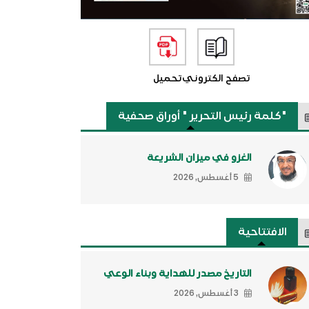
تصفح الكتروني
تحميل
"كلمة رئيس التحرير " أوراق صحفية
الغزو في ميزان الشريعة
5 أغسطس, 2026
الافتتاحية
التاريخ مصدر للهداية وبناء الوعي
3 أغسطس, 2026