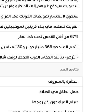
واصفاً الانتخابات بالأكثر حساسية في تاريخ الح
التصويت سيدفع غيرهم إلى الصدارة وفرض أ
صندوق لاستثمار تعويضات الكويت في العراق
الكويت تسهم في بناء قريتين نموذجيتين في دارفور بقي
67٪ من أهل القدس تحت خط الفقر
الأمم المتحدة: 366 مليار دولار و30 ألف قتيل خسائر الكوارث الطبيعية في 2011
«الأزهر» يناشد الحكام العرب التدخل لوقف شلا
فتاوى العدد
العشرة بالمعروف
حمل الطفل في الصلاة
صيام المرأة دون إذن زوجها