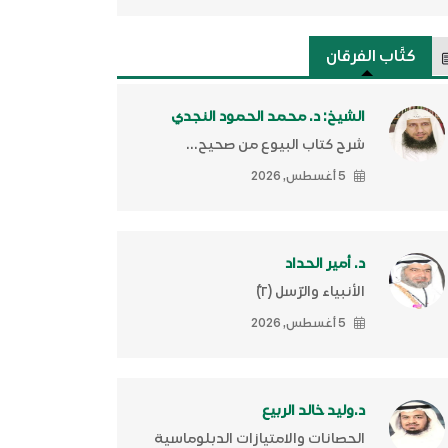
كتَّاب الفرقان
الشيخ: د. محمد الحمود النجدي
شرح كتاب البيوع من صحيح...
5 أغسطس, 2026
د. أمير الحداد
الأنبياء والرّسل (٢)ّ
5 أغسطس, 2026
د.وليد خالد الربيع
الحصانات والامتيازات الدبلوماسية