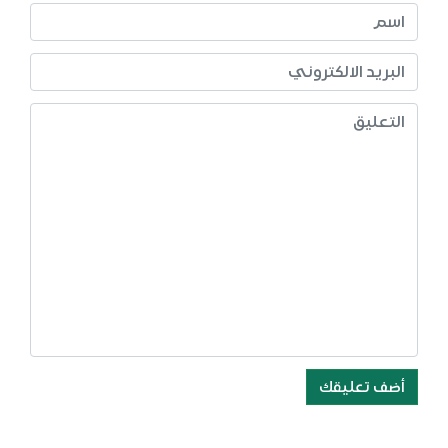
أضف تعليقك